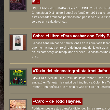
m...
UN EJEMPLO DE TRABAJO POR EL CINE Y SU DIVERSI
Cinemateca Distrital de Bogotá se fundó en 1971 y a lo la
estas décadas muchas personas han pensado que la Cin
sólo es una sala de cine,...
Sobre el libro «Para acabar con Eddy Be
La casa tiene un par de habitaciones en las que toda la fam
duerme hacinada entre el ruido incesante del televisor, l
en las paredes y los resoplidos del sexo. La casita es una 
y la...
«Taxi» del cinematografista iraní Jafar..
IMÁGENES SIN MIEDO: «Taxi» de Jafar Panahi* Tras un v
empezó en Teherán, la capital de Irán, llega a Colombia Ta
Panahi, una película que recibió el Oso de Oro del Festival
«Carol» de Todd Haynes.
Podría empezar estos párrafos diciendo: En la carrera a l