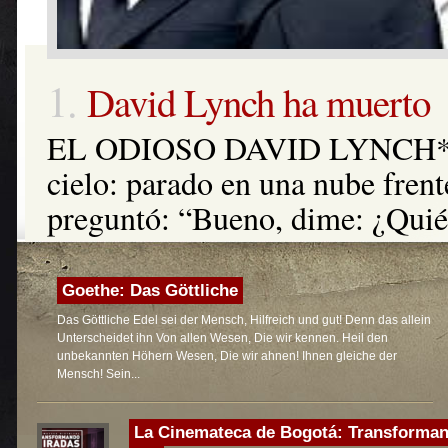
2.
Gabriel García Márquez 
GABRIEL GARCÍA MÁRQUE
DIFÍCILES* La historia de las 
Márquez con el cine fue larga 
se refería a esos vínculos com
mal avenido. Es decir: como la
Goethe: Das Göttliche
el cine ni sin el cine”. Los años
Das Göttliche Edel sei der Mensch, Hilfreich und gut! Denn das allein
Unterscheidet ihn Von allen Wesen, Die wir kennen. Heil den
unbekannten Höhern Wesen, Die wir ahnen! Ihnen gleiche der
Mensch! Sein...
La Cinemateca de Bogotá: Transforma