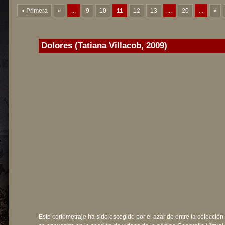
« Primera
«
...
9
10
11
12
13
...
20
...
»
Dolores (Tatiana Villacob, 2009)
Este cortometraje ha sido escogido por el azar de entre la colección