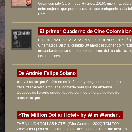
Oscar compite Carol (Todd Haynes, 2015), una cinta sobre
entre mujeres que produce una de sus protagonistas, la ta
Cate...
El primer Cuaderno de Cine Colombiano
UNA NUEVA ÉPOCA PARA UN VIEJO SUEÑO** En el año 2
Cinemateca Distrital cumplió 30 años descubriendo mirad
presentando en su sala lo mejor del cine del mundo, aco
los creadores,...
De Andrés Felipe Solano
«Hay días en que Cecilia no está afinada y tengo que repetir una
frase tres veces o ampliar el contexto para que me entienda.
Después de hacerlo quedo abatido por media hora y no dejo de
pensar en que...
«The Million Dollar Hotel» by Wim Wender...
THE MILLION DOLLAR HOTEL (Wim Wenders, 2000) TOM TOM:
Wow, after I jumped it occurred to me, life is perfect, life is the best. It’s