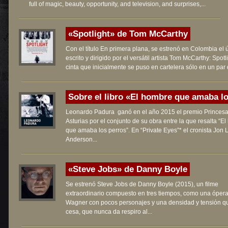
full of magic, beauty, opportunity, and television, and surprises,...
«Spotlight» de Tom McCarthy
Con el título En primera plana, se estrenó en Colombia el ú
escrito y dirigido por el versátil artista Tom McCarthy: Spotl
cinta que inicialmente se puso en cartelera sólo en un par d
Sobre el libro «El hombre que amaba los
Leonardo Padura ganó en el año 2015 el premio Princes
Asturias por el conjunto de su obra entre la que resalta “E
que amaba los perros”. En “Private Eyes”* el cronista Jon 
Anderson...
«Steve Jobs» de Danny Boyle
Se estrenó Steve Jobs de Danny Boyle (2015), un filme
extraordinario compuesto en tres tiempos, como una óper
Wagner con pocos personajes y una densidad y tensión q
cesa, que nunca da respiro al...