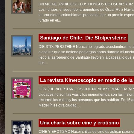
UN MURAL AMBICIOSO: LOS HONGOS DE ÓSCAR RUIZ
Los hongos, el segundo largometraje de Óscar Ruiz Navia 
las carteleras colombianas precedido por un premio especi
jurado en el...
Santiago de Chile: Die Stolpersteine
DIE STOLPERSTEINE Nunca he logrado acostumbrarme al
a esa luz que se detiene por largas horas durante mi noc
llego al aeropuerto de Santiago llevo en la cabeza lo que 
por...
La revista Kinetoscopio en medio de la 
LOS QUE NO ESTÁN, LOS QUE NUNCA SE MARCHARÁN
ciudades no son las vías y los monumentos, son las histor
recorren las calles y las personas que las habitan. En 15 
Medellín es otra ciudad:...
Una charla sobre cine y erotismo
CINE Y EROTISMO Hacer crítica de cine es aplicar razone