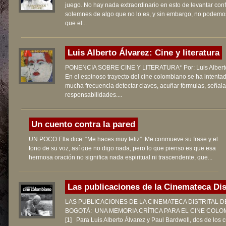
juego. No hay nada extraordinario en esto de levantar con
solemnes de algo que no lo es, y sin embargo, no podemos
que el...
Luis Alberto Álvarez: Cine y literatura
PONENCIA SOBRE CINE Y LITERATURA* Por: Luis Alberto
En el espinoso trayecto del cine colombiano se ha intenta
mucha frecuencia detectar claves, acuñar fórmulas, señala
responsabilidades....
Un cuento contra la pared
UN POCO Ella dice: “Me haces muy feliz”. Me conmueve su frase y el
tono de su voz, así que no digo nada, pero lo que pienso es que esa
hermosa oración no significa nada espiritual ni trascendente, que...
Las publicaciones de la Cinemateca Dist
LAS PUBLICACIONES DE LA CINEMATECA DISTRITAL D
BOGOTÁ: UNA MEMORIA CRÍTICA PARA EL CINE COLO
[1] Para Luis Alberto Álvarez y Paul Bardwell, dos de los 