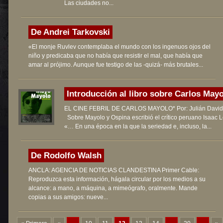
Las ciudades no...
De Andrei Tarkovski
«El monje Ruvlev contemplaba el mundo con los ingenuos ojos del
niño y predicaba que no había que resistir el mal, que había que
amar al prójimo. Aunque fue testigo de las -quizá- más brutales...
Introducción al libro sobre Carlos Mayol
EL CINE FEBRIL DE CARLOS MAYOLO* Por: Julián David 
Sobre Mayolo y Ospina escribió el crítico peruano Isaac L
«… En una época en la que la seriedad e, incluso, la...
De Rodolfo Walsh
ANCLA: AGENCIA DE NOTICIAS CLANDESTINA Primer Cable:
Reproduzca esta información, hágala circular por los medios a su
alcance: a mano, a máquina, a mimeógrafo, oralmente. Mande
copias a sus amigos: nueve...