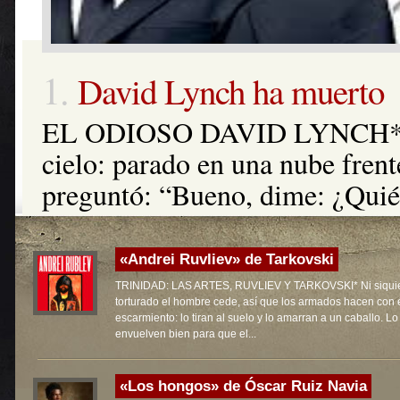
2.
Gabriel García Márquez 
GABRIEL GARCÍA MÁRQUE
DIFÍCILES* La historia de las 
Márquez con el cine fue larga 
se refería a esos vínculos com
mal avenido. Es decir: como la
«Andrei Ruvliev» de Tarkovski
el cine ni sin el cine”. Los años
TRINIDAD: LAS ARTES, RUVLIEV Y TARKOVSKI* Ni siqui
torturado el hombre cede, así que los armados hacen con 
escarmiento: lo tiran al suelo y lo amarran a un caballo. Lo
envuelven bien para que el...
«Los hongos» de Óscar Ruiz Navia