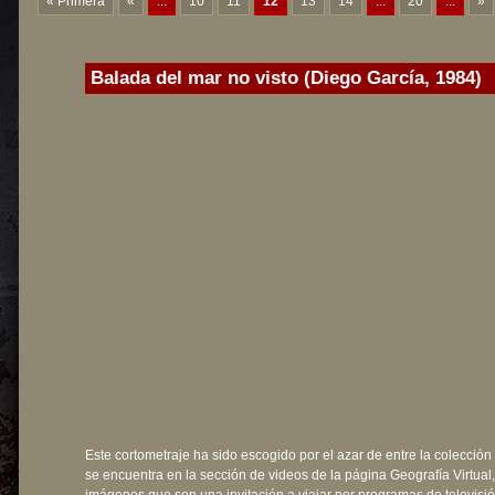
« Primera
«
...
10
11
12
13
14
...
20
...
»
Balada del mar no visto (Diego García, 1984)
Este cortometraje ha sido escogido por el azar de entre la colección
se encuentra en la sección de videos de la página Geografía Virtual,