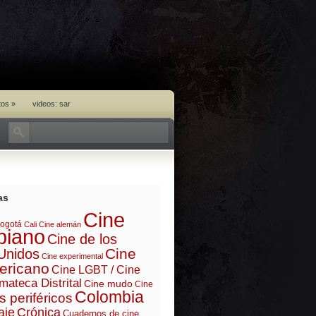
tos
»
videos: sar
as
Cine
ogotá
Cali
Cine alemán
biano
Cine de los
Cine
Unidos
Cine experimental
ericano
Cine LGBT / Cine
mateca Distrital
Cine mudo
Cine
Colombia
s periféricos
aje
Crónica
Cuadernos de cine