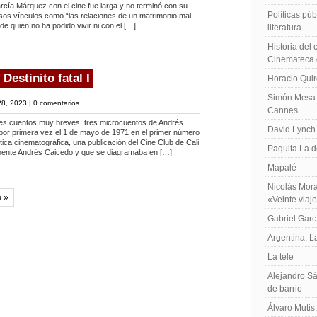
arcía Márquez con el cine fue larga y no terminó con su
Políticas públ
sos vínculos como “las relaciones de un matrimonio mal
de quien no ha podido vivir ni con el […]
literatura
Historia del
Cinemateca 
Destinito fatal I
Horacio Qui
Simón Mesa 
8, 2023 |
0 comentarios
Cannes
tres cuentos muy breves, tres microcuentos de Andrés
David Lynch
por primera vez el 1 de mayo de 1971 en el primer número
ítica cinematográfica, una publicación del Cine Club de Cali
Paquita La d
mente Andrés Caicedo y que se diagramaba en […]
Mapalé
Nicolás Mora
a »
«Veinte viaj
Gabriel Garc
Argentina: 
La tele
Alejandro Sá
de barrio
Álvaro Mutis