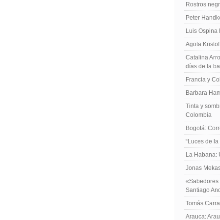
Rostros negr
Peter Handk
Luis Ospina
Agota Kristo
Catalina Arro
días de la b
Francia y Co
Barbara Ham
Tinta y sombr
Colombia
Bogotá: Corr
“Luces de la
La Habana: 
Jonas Mekas:
«Sabedores d
Santiago An
Tomás Carras
Arauca: Arau