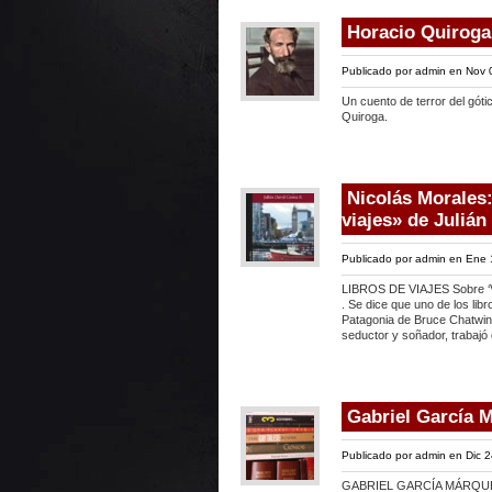
Horacio Quiroga
Publicado por
admin
en Nov 
Un cuento de terror del góti
Quiroga.
Nicolás Morales:
viajes» de Julián
Publicado por
admin
en Ene 
LIBROS DE VIAJES Sobre ‘Vei
. Se dice que uno de los libr
Patagonia de Bruce Chatwin. 
seductor y soñador, trabaj
Gabriel García M
Publicado por
admin
en Dic 2
GABRIEL GARCÍA MÁRQUEZ 