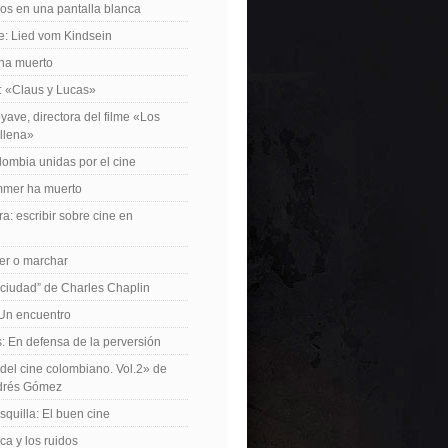
os en una pantalla blanca
e: Lied vom Kindsein
 ha muerto
f: «Claus y Lucas»
yave, directora del filme «Los
allena»
lombia unidas por el cine
mer ha muerto
a: escribir sobre cine en
er o marchar
 ciudad” de Charles Chaplin
Un encuentro
 En defensa de la perversión
el cine colombiano. Vol.2» de
drés Gómez
quilla: El buen cine
ca y los ruidos