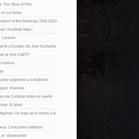
: The Story of Film
 en La Selva
Season of the Americas, OAS 2023
o: Destinito fatal I
: Cicerón
amá y la puta» de Jean Eustache
me al cine LGBTI?
a crónica
nte
critor argentino y la tradición
rquez: Poemas
nes de Cortázar sobre el cuento
żek: El árbol
dígenas: Un viaje de lo íntimo a lo
ca: Corazones solitarios
 el ‘showrunner’