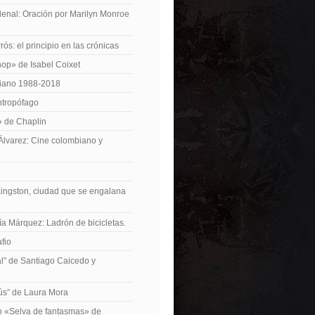
enal: Oración por Marilyn Monroe
ós: el principio en las crónicas
op» de Isabel Coixet
iano 1988-2018
ntropófago
» de Chaplin
 Álvarez: Cine colombiano y
Kingston, ciudad que se engalana
ía Márquez: Ladrón de bicicletas.
fio
cal” de Santiago Caicedo y
ús” de Laura Mora
ro «Selva de fantasmas» de