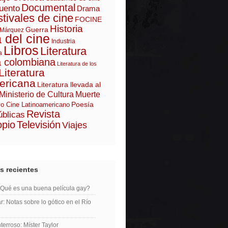
Documental
uento
Drama
tivales de cine
FOCINE
Historia
Guerra
 Márquez
a del cine
Industria
Libros
Literatura
a
a colombiana
Literatura de los
Literatura
ericana
Literatura llevada al
Ministerio de Cultura
Muerte
Poesía
o Cine Latinoamericano
Revista
úblicas
opio
Televisión
Viajes
s recientes
¿Qué es una buena película gay?
r: Notas sobre lo gótico en el Río
erroso: Míster Taylor