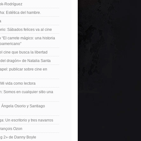
iek-Rodríguez
a: Estética del hambre.
a
io: Sábados felices va al cine
o “El carrete mágico: una historia
inoamericano”
el cine que busca la libertad
del dragón» de Natalia Santa
apel: publicar sobre cine en
 Mi vida como lectora
n: Somos en cualquier sitio una
 Ángela Osorio y Santiago
a: Un escritorio y tres navarros
François Ozon
ng 2» de Danny Boyle