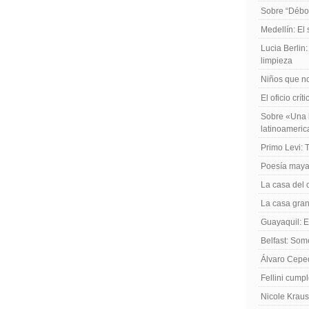
Sobre “Débo
Medellín: El
Lucia Berlin
limpieza
Niños que no
El oficio crít
Sobre «Una h
latinoameri
Primo Levi: 
Poesía maya
La casa del 
La casa gran
Guayaquil: El
Belfast: Som
Álvaro Cepe
Fellini cump
Nicole Kraus