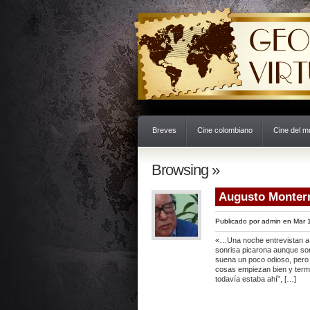
Breves
Cine colombiano
Cine del 
Browsing »
Augusto Monterr
Publicado por
admin
en Mar 1
«…Una noche entrevistan a 
sonrisa picarona aunque son
suena un poco odioso, pero
cosas empiezan bien y termi
todavía estaba ahí”, […]