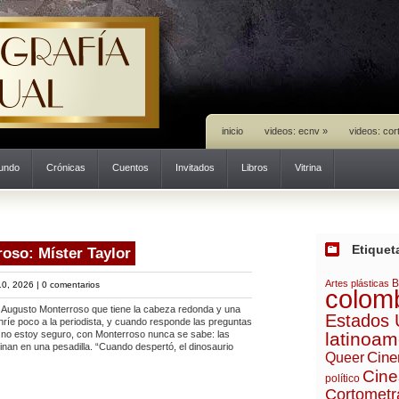
inicio
videos: ecnv
»
videos: cor
mundo
Crónicas
Cuentos
Invitados
Libros
Vitrina
Etiquet
oso: Míster Taylor
B
Artes plásticas
0, 2026 |
0 comentarios
colom
Augusto Monterroso que tiene la cabeza redonda y una
Estados 
ríe poco a la periodista, y cuando responde las preguntas
 no estoy seguro, con Monterroso nunca se sabe: las
latinoam
nan en una pesadilla. “Cuando despertó, el dinosaurio
Cine
Queer
Cine
político
Cortometr