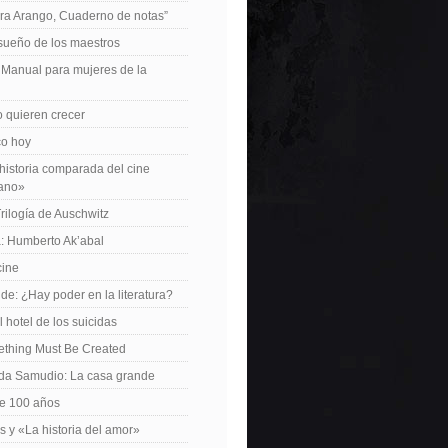
ra Arango, Cuaderno de notas”
 sueño de los maestros
: Manual para mujeres de la
 quieren crecer
ico hoy
istoria comparada del cine
cano»
Trilogía de Auschwitz
: Humberto Ak’abal
cine
de: ¿Hay poder en la literatura?
 hotel de los suicidas
ething Must Be Created
da Samudio: La casa grande
le 100 años
s y «La historia del amor»