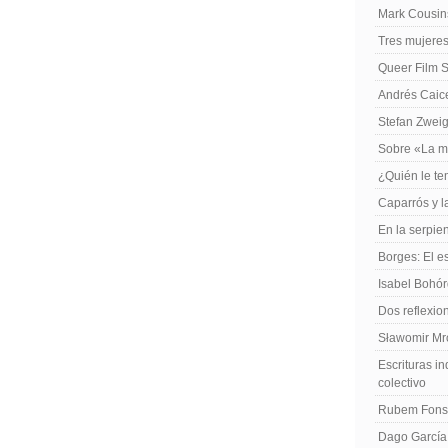
Mark Cousins
Tres mujeres
Queer Film 
Andrés Caiced
Stefan Zweig
Sobre «La m
¿Quién le te
Caparrós y l
En la serpie
Borges: El es
Isabel Bohó
Dos reflexio
Sławomir Mro
Escrituras in
colectivo
Rubem Fonse
Dago García,