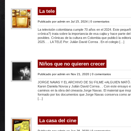
La tele
Publicado por
admin
en Jul 15, 2024 |
0 comentarios
La televisión colombiana cumple 70 años en el 2024. Este peque
crónica?) trata sobre la importancia de esa cajita y hace parte de
posibles. Crónicas de la cultura en Colombia que publicó la editori
2025. . . LA TELE Por: Julián David Correa . En el colegio […]
Niños que no quieren crecer
Publicado por
admin
en Nov 21, 2020 |
0 comentarios
JORGE NAVAS Y EL ARCHIVO DE SU FILME «ALGUIEN MATÓ AL
Karen Daniela Novoa y Julián David Correa . . Con este ensayo 
caminos en la obra del cineasta Jorge Navas. El material que inspi
formado por los documentos que Jorge Navas conserva como arc
[…]
La casa del cine
Publicado por
admin
en Jun 26, 2020 |
0 comentarios