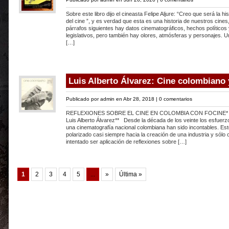
Sobre este libro dijo el cineasta Felipe Aljure: “Creo que será la hi
del cine ”, y es verdad que esta es una historia de nuestros cines
párrafos siguientes hay datos cinematográficos, hechos políticos
legislativos, pero también hay olores, atmósferas y personajes. U
[…]
Luis Alberto Álvarez: Cine colombiano 
Publicado por
admin
en Abr 28, 2018 |
0 comentarios
REFLEXIONES SOBRE EL CINE EN COLOMBIA CON FOCINE* 
Luis Alberto Álvarez** Desde la década de los veinte los esfuerz
una cinematografía nacional colombiana han sido incontables. Es
polarizado casi siempre hacia la creación de una industria y sólo
intentado ser aplicación de reflexiones sobre […]
1
2
3
4
5
...
»
Última »