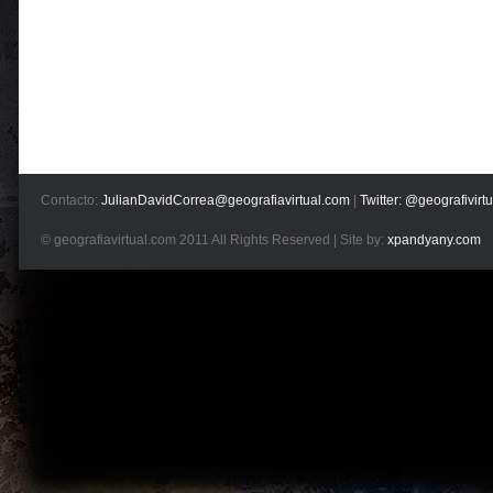
Contacto:
JulianDavidCorrea@geografiavirtual.com
|
Twitter: @geografivirtu
© geografiavirtual.com 2011 All Rights Reserved | Site by:
xpandyany.com