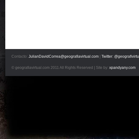
Contacto:
JulianDavidCorrea@geografiavirtual.com
|
Twitter: @geografivirtu
© geografiavirtual.com 2011 All Rights Reserved | Site by:
xpandyany.com