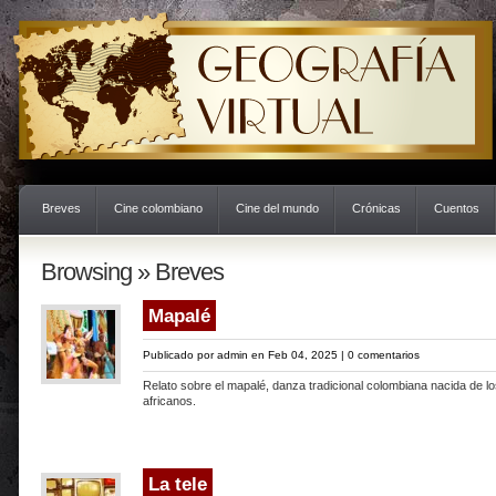
Breves
Cine colombiano
Cine del mundo
Crónicas
Cuentos
Browsing » Breves
Mapalé
Publicado por
admin
en Feb 04, 2025 |
0 comentarios
Relato sobre el mapalé, danza tradicional colombiana nacida de lo
africanos.
La tele