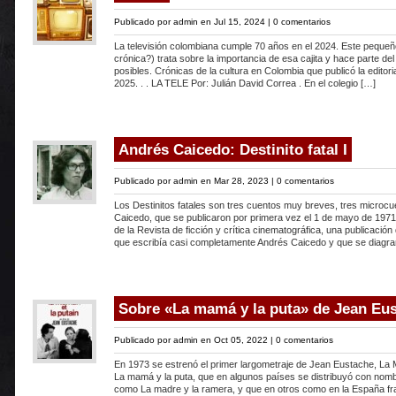
Publicado por
admin
en Jul 15, 2024 |
0 comentarios
La televisión colombiana cumple 70 años en el 2024. Este peque
crónica?) trata sobre la importancia de esa cajita y hace parte de
posibles. Crónicas de la cultura en Colombia que publicó la editori
2025. . . LA TELE Por: Julián David Correa . En el colegio […]
Andrés Caicedo: Destinito fatal I
Publicado por
admin
en Mar 28, 2023 |
0 comentarios
Los Destinitos fatales son tres cuentos muy breves, tres microc
Caicedo, que se publicaron por primera vez el 1 de mayo de 1971
de la Revista de ficción y crítica cinematográfica, una publicación
que escribía casi completamente Andrés Caicedo y que se diagr
Sobre «La mamá y la puta» de Jean Eu
Publicado por
admin
en Oct 05, 2022 |
0 comentarios
En 1973 se estrenó el primer largometraje de Jean Eustache, La 
La mamá y la puta, que en algunos países se distribuyó con no
como La madre y la ramera, y que en otros como en la España fr