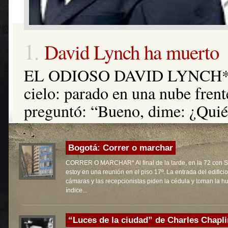
2.
Gabriel García Márquez 
GABRIEL GARCÍA MÁRQUE
DIFÍCILES* La historia de las 
Márquez con el cine fue larga 
se refería a esos vínculos com
mal avenido. Es decir: como la
Bogotá: Correr o marchar
el cine ni sin el cine”. Los años
CORRER O MARCHAR* Al final de la tarde, en la 72 con 
estoy en una reunión en el piso 17º. La entrada del edificio
cámaras y las recepcionistas piden la cédula y toman la hu
índice...
“Luces de la ciudad” de Charles Chaplin