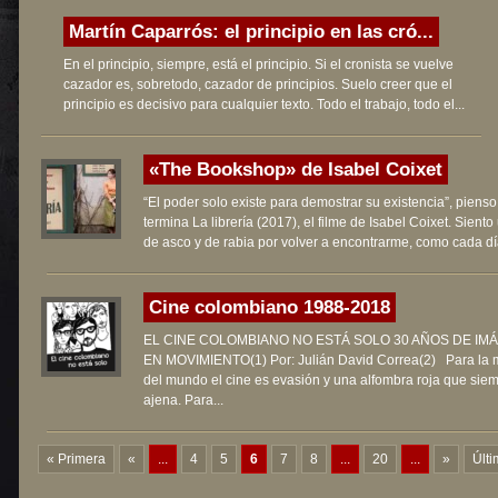
Martín Caparrós: el principio en las cró...
En el principio, siempre, está el principio. Si el cronista se vuelve
cazador es, sobretodo, cazador de principios. Suelo creer que el
principio es decisivo para cualquier texto. Todo el trabajo, todo el...
«The Bookshop» de Isabel Coixet
“El poder solo existe para demostrar su existencia”, piens
termina La librería (2017), el filme de Isabel Coixet. Sient
de asco y de rabia por volver a encontrarme, como cada día
Cine colombiano 1988-2018
EL CINE COLOMBIANO NO ESTÁ SOLO 30 AÑOS DE IM
EN MOVIMIENTO(1) Por: Julián David Correa(2) Para la 
del mundo el cine es evasión y una alfombra roja que sie
ajena. Para...
« Primera
«
...
4
5
6
7
8
...
20
...
»
Últi