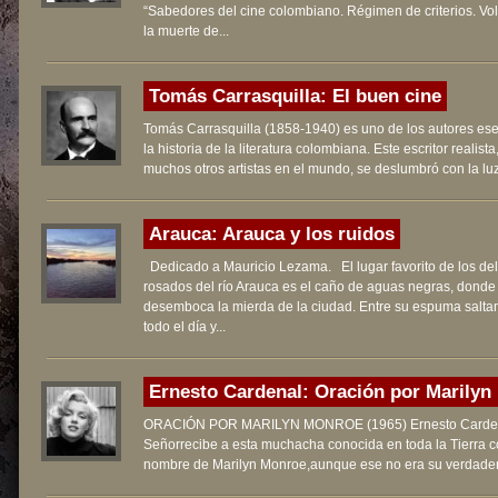
“Sabedores del cine colombiano. Régimen de criterios. Vol.
la muerte de...
Tomás Carrasquilla: El buen cine
Tomás Carrasquilla (1858-1940) es uno de los autores es
la historia de la literatura colombiana. Este escritor realist
muchos otros artistas en el mundo, se deslumbró con la luz 
Arauca: Arauca y los ruidos
Dedicado a Mauricio Lezama. El lugar favorito de los del
rosados del río Arauca es el caño de aguas negras, donde
desemboca la mierda de la ciudad. Entre su espuma salta
todo el día y...
Ernesto Cardenal: Oración por Marilyn 
ORACIÓN POR MARILYN MONROE (1965) Ernesto Carden
Señorrecibe a esta muchacha conocida en toda la Tierra c
nombre de Marilyn Monroe,aunque ese no era su verdader