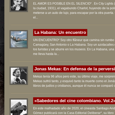
EL AMOR ES POSIBLE EN EL SILENCIO* . En City Lights 
la ciudad, 1931), el vagabundo Charlot, huyendo de la poli
meterse a un auto de lujo, para escapar por la otra puerta
el...
La Habana: Un encuentro
UN ENCUENTRO* Soy otro flâneur que camina sin rumbo 
Camagüey, San Antonio o La Habana. Soy un azotacalles 
los turistas y se aburre en los museos. En La Habana, una
me lleva hasta la...
Jonas Mekas: En defensa de la perversi
Mekas tenía 96 años pero este, su último viaje, me sorpre
Mekas sufrió tanto, y esquivó tanto la muerte como el Joná
libros de judíos y cristianos, aunque él nunca se comparó c
«Sabedores del cine colombiano. Vol.2» 
En este malhadado año de 2020, el cineasta Santiago And
Gómez publicará con la Casa Editorial Deliberar*, su libro