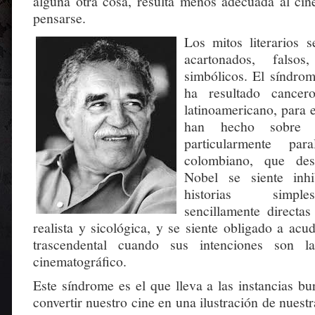
alguna otra cosa, resulta menos adecuada al cin
pensarse.
Los mitos literarios s
acartonados, falsos,
simbólicos. El síndro
ha resultado cancer
latinoamericano, para 
han hecho sobre L
particularmente par
colombiano, que de
Nobel se siente inh
historias simple
sencillamente directa
realista y sicológica, y se siente obligado a acu
trascendental cuando sus intenciones son l
cinematográfico.
Este síndrome es el que lleva a las instancias bu
convertir nuestro cine en una ilustración de nuestra