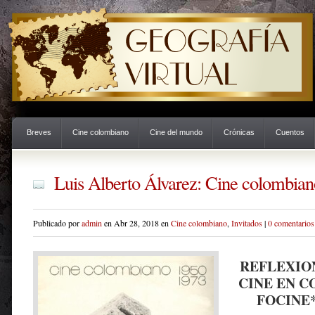
Breves
Cine colombiano
Cine del mundo
Crónicas
Cuentos
Luis Alberto Álvarez: Cine colombian
Publicado por
admin
en Abr 28, 2018 en
Cine colombiano
,
Invitados
|
0 comentarios
REFLEXIO
CINE EN 
FOCINE