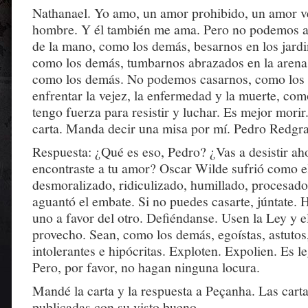
Nathanael. Yo amo, un amor prohibido, un amor 
hombre. Y él también me ama. Pero no podemos an
de la mano, como los demás, besarnos en los jardin
como los demás, tumbarnos abrazados en la arena 
como los demás. No podemos casarnos, como los 
enfrentar la vejez, la enfermedad y la muerte, co
tengo fuerza para resistir y luchar. Es mejor morir
carta. Manda decir una misa por mí. Pedro Redgra
Respuesta: ¿Qué es eso, Pedro? ¿Vas a desistir ah
encontraste a tu amor? Oscar Wilde sufrió como e
desmoralizado, ridiculizado, humillado, procesad
aguantó el embate. Si no puedes casarte, júntate. 
uno a favor del otro. Defiéndanse. Usen la Ley y e
provecho. Sean, como los demás, egoístas, astutos
intolerantes e hipócritas. Exploten. Expolien. Es l
Pero, por favor, no hagan ninguna locura.
Mandé la carta y la respuesta a Peçanha. Las carta
publicadas con su visto bueno.