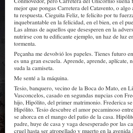
Conmovedor, pero Carretera del Unicornio suena 
mejor que pongas Carretera del Catavento, o algo
tu respuesta. Cieguita Feliz, te felicito por tu fuerz
inquebrantable en la felicidad, en el bien, en el pue
Las almas de aquellos que desesperen en la adver
nutrirse con tu edificante ejemplo, un haz de luz e
tormenta.
Peçanha me devolvió los papeles. Tienes futuro en l
es una gran escuela. Aprende, aprende, aplícate, 
suda la camiseta.
Me senté a la máquina.
Tesio, banquero, vecino de la Boca do Mato, en L
Vasconcelos, casado en segundas nupcias con Fred
hijo, Hipólito, del primer matrimonio. Frederica s
Hipólito. Tesio descubre el amor pecaminoso entre
se ahorca en el mango del patio de la casa. Hipóli
padre, huye de casa y vaga desesperado por las cal
cruel hasta ser atropellado y muerto en la avenida 