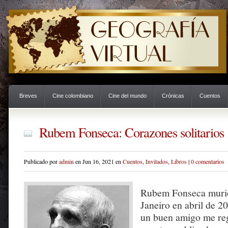
Breves
Cine colombiano
Cine del mundo
Crónicas
Cuentos
Rubem Fonseca: Corazones solitarios
Publicado por
admin
en Jun 16, 2021 en
Cuentos
,
Invitados
,
Libros
|
0 comentarios
Rubem Fonseca murió
Janeiro en abril de 2
un buen amigo me reg