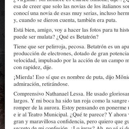
esa de creer que solo las novias de los italianos s
conocí una novia de esas muy serias, incluso herm
y, cuando se dieron cuenta, también era puta.
Está bien, amigo, voy a hacer las fotos para tu his
puede ser mulata? ¿Qué es Betatrón?
Tiene que ser pelirroja, pecosa. Betatrón es un apa
producción de electrones, dotado de gran potencial
velocidad, impulsado por la acción de un campo m
con rapidez, dije.
¡Mierda! Eso sí que es nombre de puta, dijo Mônic
admiración, retirándose.
Comprensivo Nathanael Lessa. He usado gloriosam
largos. Y mi boca ha sido tan roja como la sangre d
romper de la aurora. Estoy pensando en ponerme u
e ir al Teatro Municipal. ¿Qué te parece? Y ahora 
gran y maravillosa confidencia, pero quiero que g
secreto de mi confesión. ¿Lo juras? Ah, no sé si de