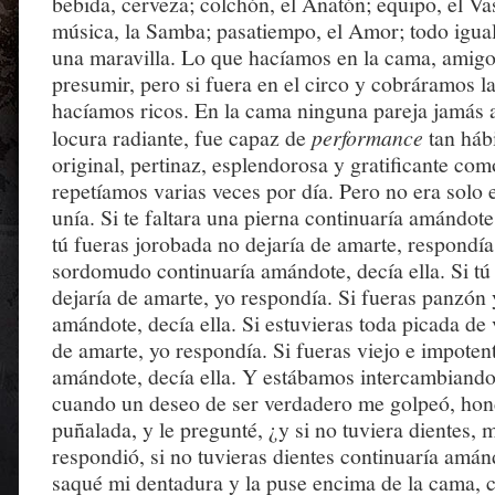
bebida, cerveza; colchón, el Anatón; equipo, el V
música, la Samba; pasatiempo, el Amor; todo iguali
una maravilla. Lo que hacíamos en la cama, amigo
presumir, pero si fuera en el circo y cobráramos l
hacíamos ricos. En la cama ninguna pareja jamás 
locura radiante, fue capaz de
performance
tan hábi
original, pertinaz, esplendorosa y gratificante com
repetíamos varias veces por día. Pero no era solo 
unía. Si te faltara una pierna continuaría amándote
tú fueras jorobada no dejaría de amarte, respondía
sordomudo continuaría amándote, decía ella. Si tú
dejaría de amarte, yo respondía. Si fueras panzón 
amándote, decía ella. Si estuvieras toda picada de 
de amarte, yo respondía. Si fueras viejo e impoten
amándote, decía ella. Y estábamos intercambiando
cuando un deseo de ser verdadero me golpeó, ho
puñalada, y le pregunté, ¿y si no tuviera dientes, 
respondió, si no tuvieras dientes continuaría amá
saqué mi dentadura y la puse encima de la cama, c