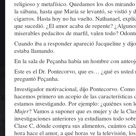
religioso y metafísico. Quedamos los dos mirando
la sábana, hasta que María se levantó, se vistió y 
cigarros. Hasta hoy no ha vuelto. Nathanael, expl
que sucedió. ¿El amor acaba de repente? ¿Algunos
miserables pedacitos de marfil, valen todo? Odonto
Cuando iba a responder apareció Jacqueline y di
estaba llamando.
En la sala de Peçanha había un hombre con anteojo
Este es el Dr. Pontecorvo, que es… ¿qué es usted 
preguntó Peçanha.
Investigador motivacional, dijo Pontecorvo. Como 
hacemos primero un acopio de las características 
estamos investigando. Por ejemplo: ¿quiénes son l
Mujer
? Vamos a suponer que es mujer y de la Cla
investigaciones anteriores ya estudiamos todo sobr
Clase C, dónde compra sus alimentos, cuántos calz
hora hace el amor, a qué horas ve la televisión, l