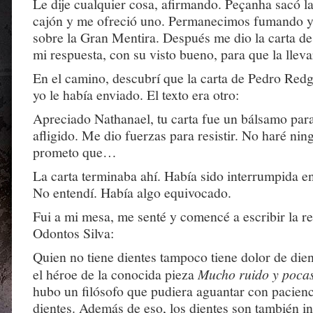
Le dije cualquier cosa, afirmando. Peçanha sacó la
cajón y me ofreció uno. Permanecimos fumando 
sobre la Gran Mentira. Después me dio la carta d
mi respuesta, con su visto bueno, para que la llev
En el camino, descubrí que la carta de Pedro Redg
yo le había enviado. El texto era otro:
Apreciado Nathanael, tu carta fue un bálsamo par
afligido. Me dio fuerzas para resistir. No haré nin
prometo que…
La carta terminaba ahí. Había sido interrumpida en
No entendí. Había algo equivocado.
Fui a mi mesa, me senté y comencé a escribir la re
Odontos Silva:
Quien no tiene dientes tampoco tiene dolor de die
el héroe de la conocida pieza
Mucho ruido y poca
hubo un filósofo que pudiera aguantar con pacienc
dientes. Además de eso, los dientes son también i