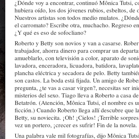
¿Dónde voy a encontrar, continuó Mônica Tutsi, 
hubiera oído, los dos jóvenes rubios, esbeltos, de 
Nuestros artistas son todos medio mulatos. ¿Dónd
el carromato? Escribe otra, muchacho. Regreso en
¿Y qué es eso de sofocliano?
Roberto y Betty son novios y van a casarse. Robe
trabajador, ahorra dinero para comprar un depart
amueblarlo, con televisión a color, aparato de soni
lavadora, enceradora, licuadora, batidora, lavaplato
plancha eléctrica y secadora de pelo. Betty tambi
son castos. La boda está fijada. Un amigo de Rober
pregunta, ¿te vas a casar virgen?, necesitas ser ini
misterios del sexo. Tiago lleva a Roberto a casa d
Betatrón. (Atención, Mônica Tutsi, el nombre es u
ficción.) Cuando Roberto llega allí descubre que l
Betty, su noviecita. ¡Oh! ¡Cielos! ¡Terrible sorpres
vez un portero, ¡crecer es sufrir! Fin de la novela.
Una palabra vale mil fotografías, dijo Mônica Tuts