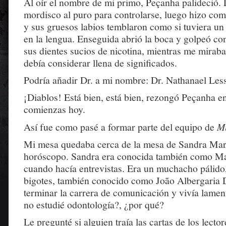
Al oír el nombre de mi primo, Peçanha palideció. 
mordisco al puro para controlarse, luego hizo como 
y sus gruesos labios temblaron como si tuviera un
en la lengua. Enseguida abrió la boca y golpeó con
sus dientes sucios de nicotina, mientras me mirab
debía considerar llena de significados.
Podría añadir Dr. a mi nombre: Dr. Nathanael Les
¡Diablos! Está bien, está bien, rezongó Peçanha en
comienzas hoy.
Así fue como pasé a formar parte del equipo de
M
Mi mesa quedaba cerca de la mesa de Sandra Mari
horóscopo. Sandra era conocida también como Ma
cuando hacía entrevistas. Era un muchacho pálido,
bigotes, también conocido como João Albergaria 
terminar la carrera de comunicación y vivía lame
no estudié odontología?, ¿por qué?
Le pregunté si alguien traía las cartas de los lect