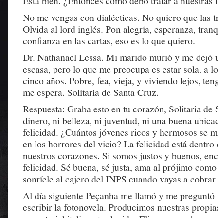
Está bien. ¿Entonces cómo debo tratar a nuestras 
No me vengas con dialécticas. No quiero que las t
Olvida al lord inglés. Pon alegría, esperanza, tranq
confianza en las cartas, eso es lo que quiero.
Dr. Nathanael Lessa. Mi marido murió y me dejó
escasa, pero lo que me preocupa es estar sola, a l
cinco años. Pobre, fea, vieja, y viviendo lejos, te
me espera. Solitaria de Santa Cruz.
Respuesta: Graba esto en tu corazón, Solitaria de 
dinero, ni belleza, ni juventud, ni una buena ubica
felicidad. ¿Cuántos jóvenes ricos y hermosos se m
en los horrores del vicio? La felicidad está dentro
nuestros corazones. Si somos justos y buenos, en
felicidad. Sé buena, sé justa, ama al prójimo como
sonríele al cajero del INPS cuando vayas a cobrar 
Al día siguiente Peçanha me llamó y me preguntó 
escribir la fotonovela. Producimos nuestras propia