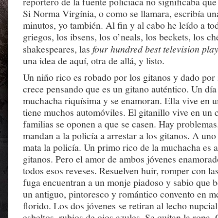
reportero de la fuente policiaca no significaba que
Si Norma Virgínia, o como se llamara, escribía un
minutos, yo también. Al fin y al cabo he leído a to
griegos, los ibsens, los o’neals, los beckets, los ch
shakespeares, las
four hundred best television pla
una idea de aquí, otra de allá, y listo.
Un niño rico es robado por los gitanos y dado por
crece pensando que es un gitano auténtico. Un día
muchacha riquísima y se enamoran. Ella vive en u
tiene muchos automóviles. El gitanillo vive en un
familias se oponen a que se casen. Hay problemas
mandan a la policía a arrestar a los gitanos. A uno 
mata la policía. Un primo rico de la muchacha es 
gitanos. Pero el amor de ambos jóvenes enamorado
todos esos reveses. Resuelven huir, romper con las
fuga encuentran a un monje piadoso y sabio que b
un antiguo, pintoresco y romántico convento en m
florido. Los dos jóvenes se retiran al lecho nupci
esbeltos, rubios de ojos azules. Se quitan la ropa. 