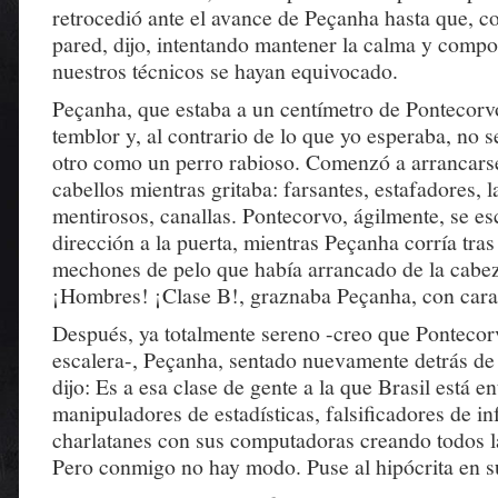
retrocedió ante el avance de Peçanha hasta que, co
pared, dijo, intentando mantener la calma y compos
nuestros técnicos se hayan equivocado.
Peçanha, que estaba a un centímetro de Pontecorvo
temblor y, al contrario de lo que yo esperaba, no s
otro como un perro rabioso. Comenzó a arrancars
cabellos mientras gritaba: farsantes, estafadores, 
mentirosos, canallas. Pontecorvo, ágilmente, se es
dirección a la puerta, mientras Peçanha corría tras
mechones de pelo que había arrancado de la cabe
¡Hombres! ¡Clase B!, graznaba Peçanha, con cara
Después, ya totalmente sereno -creo que Pontecor
escalera-, Peçanha, sentado nuevamente detrás de 
dijo: Es a esa clase de gente a la que Brasil está e
manipuladores de estadísticas, falsificadores de i
charlatanes con sus computadoras creando todos l
Pero conmigo no hay modo. Puse al hipócrita en su