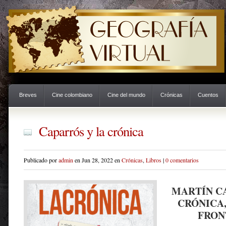
Breves
Cine colombiano
Cine del mundo
Crónicas
Cuentos
Caparrós y la crónica
Publicado por
admin
en Jun 28, 2022 en
Crónicas
,
Libros
|
0 comentarios
MARTÍN C
CRÓNICA
FRON