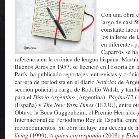
Con una obra c
largo de casi 5
constante labo
los talleres de
en diferentes p
Caparrós se ha
referencia en la crónica de lengua hispana. Martí
Buenos Aires en 1957, se licenció en Historia en 
París, ha publicado reportajes, entrevistas y crón
carrera de periodista en el diario
Noticias
de Argen
sección policial a cargo de Rodolfo Walsh, y tamb
para el
Diario Argentino
(Argentina),
Página/12
(A
(España) y
The New York Times
(EEUU), entre ot
Obtuvo la Beca Guggenheim, el Premio Herralde y
Internacional de Periodismo Rey de España, entre
reconocimientos. Su obra incluye una decena de 
living
(1999),
A quien corresponda
(2008) y
Echa