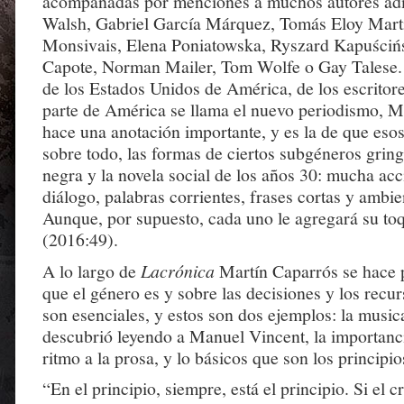
acompañadas por menciones a muchos autores adm
Walsh, Gabriel García Márquez, Tomás Eloy Mart
Monsivais, Elena Poniatowska, Ryszard Kapuściń
Capote, Norman Mailer, Tom Wolfe o Gay Talese. 
de los Estados Unidos de América, de los escritore
parte de América se llama el nuevo periodismo, M
hace una anotación importante, y es la de que eso
sobre todo, las formas de ciertos subgéneros gring
negra y la novela social de los años 30: mucha ac
diálogo, palabras corrientes, frases cortas y ambie
Aunque, por supuesto, cada uno le agregará su to
(2016:49).
A lo largo de
Lacrónica
Martín Caparrós se hace 
que el género es y sobre las decisiones y los recu
son esenciales, y estos son dos ejemplos: la music
descubrió leyendo a Manuel Vincent, la importanc
ritmo a la prosa, y lo básicos que son los principio
“En el principio, siempre, está el principio. Si el c