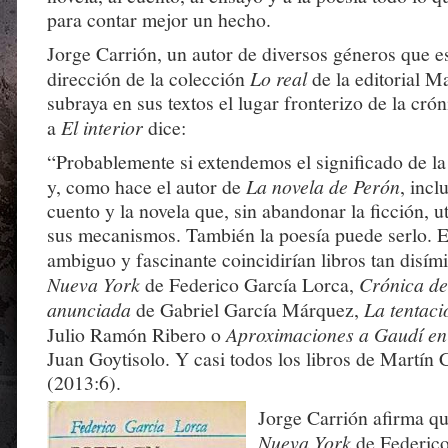
para contar mejor un hecho.
Jorge Carrión, un autor de diversos géneros que e
dirección de la colección
Lo real
de la editorial M
subraya en sus textos el lugar fronterizo de la cró
a
El interior
dice:
“Probablemente si extendemos el significado de la
y, como hace el autor de
La novela de Perón
, incl
cuento y la novela que, sin abandonar la ficción, ut
sus mecanismos. También la poesía puede serlo. En
ambiguo y fascinante coincidirían libros tan disí
Nueva York
de Federico García Lorca,
Crónica de
anunciada
de Gabriel García Márquez,
La tentaci
Julio Ramón Ribero o
Aproximaciones a Gaudí e
Juan Goytisolo. Y casi todos los libros de Martín
(2013:6).
Jorge Carrión afirma q
Nueva York
de Federico