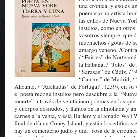
una crónica, y eso es u
poemario un artista ho
las calles de Nueva Yo
insultos, como en otros
vosotros siempre, que da
muchachos / gotas de s
amargo veneno. /Contra
/ “Fairies” de Norteamér
la Habana, / “Jotos” de 
“Sarasas” de Cádiz, / “A
“Cancos” de Madrid, / 
Alicante, / “Adelaidas” de Portugal”. (239), en su v
el poeta recoge insultos pero descubre a la “Nuev
muerte” a través de veinticinco poemas en los que
y cuerpos desnudos, y llantos en la almohada y am
carnes a la venta, y está Harlem y el amado Walt
final de día en Coney Island, y están los edificios
hay un cementerio judío y una “rosa de la circunci