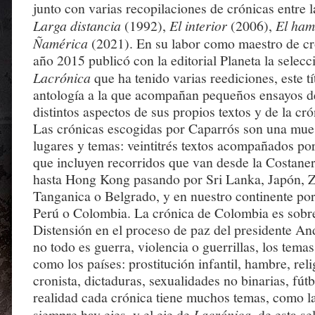
junto con varias recopilaciones de crónicas entre 
Larga distancia
(1992),
El interior
(2006),
El ha
Ñamérica
(2021). En su labor como maestro de cro
año 2015 publicó con la editorial Planeta la selecc
Lacrónica
que ha tenido varias reediciones, este tí
antología a la que acompañan pequeños ensayos de
distintos aspectos de sus propios textos y de la c
Las crónicas escogidas por Caparrós son una mues
lugares y temas: veintitrés textos acompañados por
que incluyen recorridos que van desde la Costane
hasta Hong Kong pasando por Sri Lanka, Japón, Z
Tanganica o Belgrado, y en nuestro continente por
Perú o Colombia. La crónica de Colombia es sobr
Distensión en el proceso de paz del presidente An
no todo es guerra, violencia o guerrillas, los tema
como los países: prostitución infantil, hambre, reli
cronista, dictaduras, sexualidades no binarias, fútbo
realidad cada crónica tiene muchos temas, como l
siempre hay ejes, y el eje de
Lacrónica
, de esta s