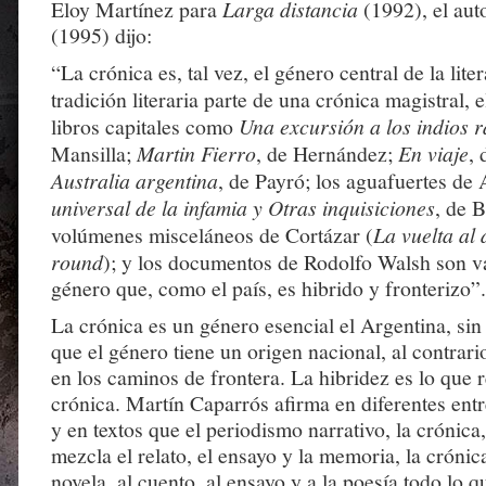
Eloy Martínez para
Larga distancia
(1992), el aut
(1995) dijo:
“La crónica es, tal vez, el género central de la lite
tradición literaria parte de una crónica magistral, 
libros capitales como
Una excursión a los indios 
Mansilla;
Martin Fierro
, de Hernández;
En viaje
,
Australia argentina
, de Payró; los aguafuertes de 
universal de la infamia y Otras inquisiciones
, de 
volúmenes misceláneos de Cortázar (
La vuelta al
round
); y los documentos de Rodolfo Walsh son v
género que, como el país, es hibrido y fronterizo”.
La crónica es un género esencial el Argentina, sin
que el género tiene un origen nacional, al contrari
en los caminos de frontera. La hibridez es lo que r
crónica. Martín Caparrós afirma en diferentes entre
y en textos que el periodismo narrativo, la crónica
mezcla el relato, el ensayo y la memoria, la crónica
novela, al cuento, al ensayo y a la poesía todo lo 