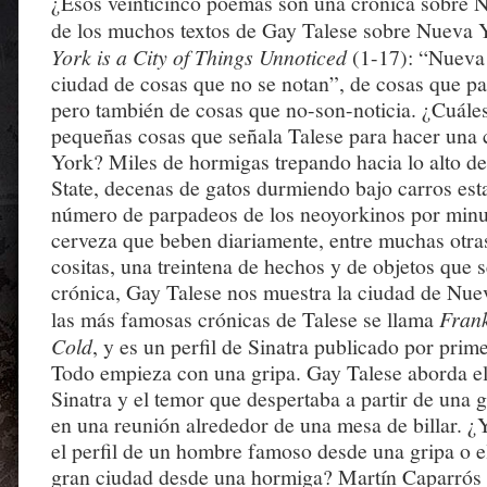
¿Esos veinticinco poemas son una crónica sobre
de los muchos textos de Gay Talese sobre Nueva 
York is a City of Things Unnoticed
(1-17): “Nueva
ciudad de cosas que no se notan”, de cosas que pa
pero también de cosas que no-son-noticia. ¿Cuále
pequeñas cosas que señala Talese para hacer una
York? Miles de hormigas trepando hacia lo alto de
State, decenas de gatos durmiendo bajo carros est
número de parpadeos de los neoyorkinos por minut
cerveza que beben diariamente, entre muchas otras
cositas, una treintena de hechos y de objetos que
crónica, Gay Talese nos muestra la ciudad de Nue
las más famosas crónicas de Talese se llama
Frank
Cold
, y es un perfil de Sinatra publicado por prim
Todo empieza con una gripa. Gay Talese aborda e
Sinatra y el temor que despertaba a partir de una g
en una reunión alrededor de una mesa de billar. ¿
el perfil de un hombre famoso desde una gripa o e
gran ciudad desde una hormiga? Martín Caparrós 