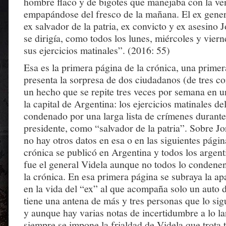
hombre flaco y de bigotes que manejaba con la vent
empapándose del fresco de la mañana. El ex genera
ex salvador de la patria, ex convicto y ex asesino 
se dirigía, como todos los lunes, miércoles y viern
sus ejercicios matinales”. (2016: 55)
Esa es la primera página de la crónica, una prime
presenta la sorpresa de dos ciudadanos (de tres con
un hecho que se repite tres veces por semana en 
la capital de Argentina: los ejercicios matinales de
condenado por una larga lista de crímenes durante
presidente, como “salvador de la patria”. Sobre J
no hay otros datos en esa o en las siguientes página
crónica se publicó en Argentina y todos los argen
fue el general Videla aunque no todos lo condene
la crónica. En esa primera página se subraya la a
en la vida del “ex” al que acompaña solo un auto 
tiene una antena de más y tres personas que lo sigu
y aunque hay varias notas de incertidumbre a lo lar
siempre se impone la frialdad de Videla que trota