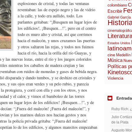
explosiones de cristal, y todas las ventanas
C
colombiano
reventaban: las de espejo negro y las de vidrio
Fes
Escribir
a la calle, y todo era aullido, todo. Los
Gabriel García
Histori
parlantes gritaban: “¡Busquen un lugar lejos de
los edificios!, ¡Busquen…!”, pero en el centro
cinematográfic
todo es muro alto y cristal, así que corrimos
Literatur
hacia el malecón, y unos cruzamos las puertas
Estados Unidos
y otros saltaron las rejas, y todos nos fuimos
latinoam
hacia el río, hacia la orilla del río Guayas, y
cine
Medellín
 y las nuevas lozas, entre el río y los juegos coloridos
Música
Nuev
tiles mientras los caballos de madera crujían y las
Políticas p
eventaban con ruidos de monedas y gases de bebida negra.
Kinetosc
lió disparada y dando tumbos, y se deshizo en cristales y
Violencia
os, y sus ojos eran verdes y su pelo rubio, y parecía
 la protegiera, y corrí con ella y con los otros, y nos
edad y el calor, y vimos el bamboleo de las torres
Entrada
squen un lugar lejos de los edificios! ¡Busquen…!”, y de
 decían: “¡Fuera del malecón! ¡Fuera del malecón!”, y
Ruby Rich: 
llovían y los marinos dulces nos hacían gestos y nos
Julio Cortáza
ras la policía privada gritaba: “¡Fuera del malecón!
de la Plata
repetían lo de los edificios, y algunos mansitos empezaban
Augusto Mont