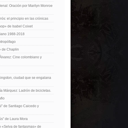
enal: Oración por Marilyn Monroe
ós: el principio en las crónicas
op» de Isabel Coixet
iano 1988-2018
ntropófago
» de Chaplin
 Álvarez: Cine colombiano y
Kingston, ciudad que se engalana
ía Márquez: Ladrón de bicicletas.
fio
cal” de Santiago Caicedo y
ús” de Laura Mora
ro «Selva de fantasmas» de