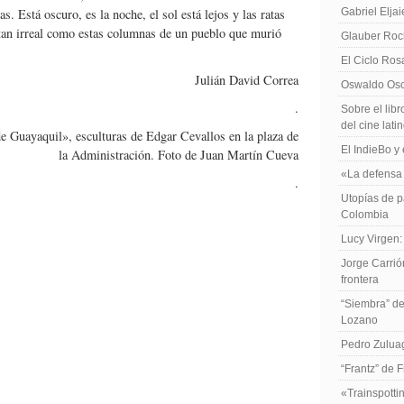
s. Está oscuro, es la noche, el sol está lejos y las ratas
Gabriel Elja
 tan irreal como estas columnas de un pueblo que murió
Glauber Roch
El Ciclo Ros
Julián David Correa
Oswaldo Osor
.
Sobre el libr
del cine lat
e Guayaquil», esculturas de Edgar Cevallos en la plaza de
El IndieBo y 
la Administración. Foto de Juan Martín Cueva
«La defensa 
.
Utopías de p
Colombia
Lucy Virgen:
Jorge Carrió
frontera
“Siembra” de
Lozano
Pedro Zuluag
“Frantz” de 
«Trainspotti