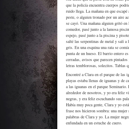
que la policía encuentra cuerpos podrid
ruido llega. La mañana en que escapé a
peste, o alguien tronado por un aire a
se cayó. Una mañana alguien gritó en la
comedor, pasé junto a la lamosa pisci
espejo, pasé junto a la piscina y piso
salté las serpentinas de metal y salí a
gris. En una esquina una rata se comía 
punta de un hueso. El barrio entero es
cerradas, avisos que parecen pintados 
letras temblorosas, solecitos. Tablas 
Encontré a Clara en el parque de las ig
playas estaba llenas de iguanas y de ca
a las iguanas en el parque Seminario.
alrededor de nosotros, y yo era feliz v
negras, y era feliz escuchando sus pal
Había muy poca gente, Clara y yo está
frase nos hicieron sombra: una mujer n
palabras de Clara y yo. La mujer negra
enfundada en un estuche de cuero.