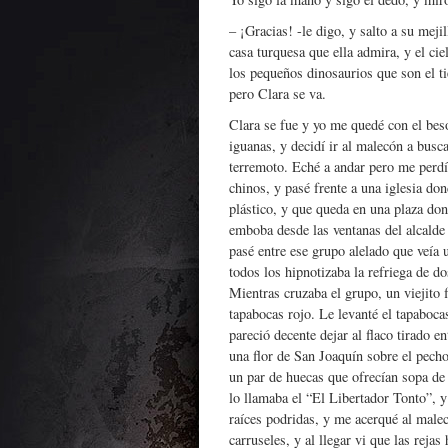
– ¡Gracias! -le digo, y salto a su mejil
casa turquesa que ella admira, y el ciel
los pequeños dinosaurios que son el ti
pero Clara se va.
Clara se fue y yo me quedé con el bes
iguanas, y decidí ir al malecón a busc
terremoto. Eché a andar pero me perdí:
chinos, y pasé frente a una iglesia don
plástico, y que queda en una plaza don
emboba desde las ventanas del alcalde
pasé entre ese grupo alelado que veía 
todos los hipnotizaba la refriega de do
Mientras cruzaba el grupo, un viejito 
tapabocas rojo. Le levanté el tapaboc
pareció decente dejar al flaco tirado en
una flor de San Joaquín sobre el pecho,
un par de huecas que ofrecían sopa de 
lo llamaba el “El Libertador Tonto”, y
raíces podridas, y me acerqué al malecó
carruseles, y al llegar vi que las reja