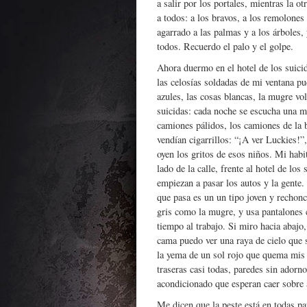
a salir por los portales, mientras la ot
a todos: a los bravos, a los remolones
agarrado a las palmas y a los árboles, 
todos. Recuerdo el palo y el golpe.
Ahora duermo en el hotel de los suici
las celosías soldadas de mi ventana pue
azules, las cosas blancas, la mugre vol
suicidas: cada noche se escucha una mu
camiones pálidos, los camiones de la 
vendían cigarrillos: “¡A ver Luckies!
oyen los gritos de esos niños. Mi habi
lado de la calle, frente al hotel de lo
empiezan a pasar los autos y la gente
que pasa es un un tipo joven y rechon
gris como la mugre, y usa pantalones c
tiempo al trabajo. Si miro hacia abajo,
cama puedo ver una raya de cielo que s
la yema de un sol rojo que quema mis 
traseras casi todas, paredes sin adorno
acondicionado que esperan caer sobre 
Me dicen que la peste está en todas par