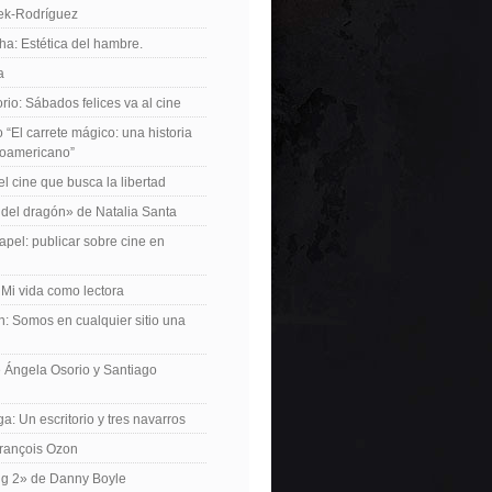
iek-Rodríguez
a: Estética del hambre.
a
io: Sábados felices va al cine
o “El carrete mágico: una historia
inoamericano”
el cine que busca la libertad
del dragón» de Natalia Santa
apel: publicar sobre cine en
 Mi vida como lectora
n: Somos en cualquier sitio una
 Ángela Osorio y Santiago
a: Un escritorio y tres navarros
François Ozon
ng 2» de Danny Boyle