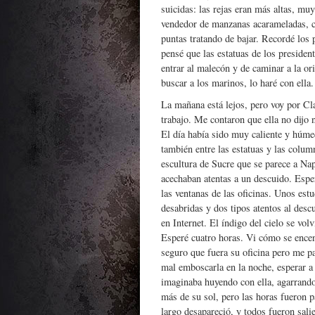
suicidas: las rejas eran más altas, mu
vendedor de manzanas acarameladas, con
puntas tratando de bajar. Recordé los p
pensé que las estatuas de los presiden
entrar al malecón y de caminar a la or
buscar a los marinos, lo haré con ella.
La mañana está lejos, pero voy por Cla
trabajo. Me contaron que ella no dijo 
El día había sido muy caliente y húmed
también entre las estatuas y las colum
escultura de Sucre que se parece a Na
acechaban atentas a un descuido. Esper
las ventanas de las oficinas. Unos e
desabridas y dos tipos atentos al des
en Internet. El índigo del cielo se vo
Esperé cuatro horas. Vi cómo se encend
seguro que fuera su oficina pero me pa
mal emboscarla en la noche, esperar a 
imaginaba huyendo con ella, agarrand
más de su sol, pero las horas fueron p
largo desapareció, y todos fueron sali