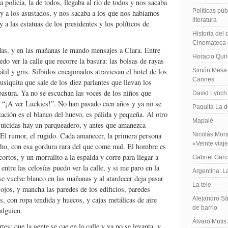
ra policía, la de todos, llegaba al río de todos y nos sacaba
Políticas públ
 y a los asustados, y nos sacaba a los que nos habíamos
literatura
y a las estatuas de los presidentes y los políticos de
Historia del
Cinemateca 
das, y en las mañanas le mando mensajes a Clara. Entre
Horacio Qui
do ver la calle que recorre la basura: las bolsas de rayas
átil y gris. Silbidos encajonados atraviesan el hotel de los
Simón Mesa 
Cannes
siquita que sale de los diez parlantes que llevan los
basura. Ya no se escuchan las voces de los niños que
David Lynch
”, “¡A ver Luckies!”. No han pasado cien años y ya no se
Paquita La d
tación es el blanco del huevo, es pálida y pequeña. Al otro
Mapalé
s suicidas hay un parqueadero, y antes que amanezca
. El rumor, el rugido. Cada amanecer, la primera persona
Nicolás Mora
«Veinte viaj
cho, con esa gordura rara del que come mal. El hombre es
ortos, y un morralito a la espalda y corre para llegar a
Gabriel Garc
 entre las celosías puedo ver la calle, y si me paro en la
Argentina: 
e vuelve blanco en las mañanas y al atardecer deja pasar
La tele
ojos, y mancha las paredes de los edificios, paredes
s, con ropa tendida y huecos, y cajas metálicas de aire
Alejandro Sá
de barrio
alguien.
Álvaro Mutis
tes: que la gente se cae en la calle y ya no se levanta, y