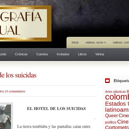
inicio
videos: ecnv
»
videos: cor
mundo
Crónicas
Cuentos
Invitados
Libros
Vitrina
e los suicidas
Etiquet
tos
|
0 comentarios
B
Artes plásticas
colom
Estados 
EL HOTEL DE LOS SUICIDAS
latinoam
Cine
Queer
.
Cine
político
La tierra temblaba y las pantallas caían entre
Cortometr