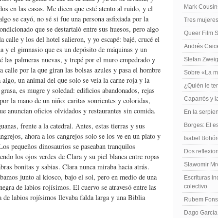
Mark Cousins
os en las casas. Me dicen que esté atento al ruido, y el
lgo se cayó, no sé si fue una persona asfixiada por la
Tres mujeres
condicionado que se destartaló entre sus huesos, pero algo
Queer Film 
 calle y los del hotel salieron, y yo escapé: bajé, crucé el
Andrés Caiced
na y el gimnasio que es un depósito de máquinas y un
teé las palmeras nuevas, y trepé por el muro empedrado y
Stefan Zweig
 la calle por la que giran las bolsas azules y pasa el hombre
Sobre «La m
algo, un animal del que solo se veía la carne roja y la
¿Quién le te
 grasa, es mugre y soledad: edificios abandonados, rejas
Caparrós y l
por la mano de un niño: caritas sonrientes y coloridas,
que anuncian oficios olvidados y restaurantes sin comida.
En la serpie
uanas, frente a la catedral. Antes, estas tierras y sus
Borges: El es
ngrejos, ahora a los cangrejos solo se los ve en un plato y
Isabel Bohó
 Los pequeños dinosaurios se paseaban tranquilos
Dos reflexio
iendo los ojos verdes de Clara y su piel blanca entre ropas
Sławomir Mro
abras bonitas y sabias. Clara nunca miraba hacia atrás.
bamos junto al kiosco, bajo el sol, pero en medio de una
Escrituras in
egra de labios rojísimos. El cuervo se atravesó entre las
colectivo
 de labios rojísimos llevaba falda larga y una Biblia
Rubem Fonse
Dago García,