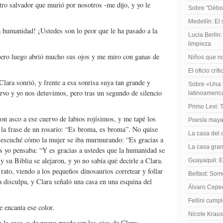
ro salvador que murió por nosotros -me dijo, y yo le
Sobre “Débo
Medellín: El
a humanidad! ¡Ustedes son lo peor que le ha pasado a la
Lucia Berlin
limpieza
 pero luego abrió mucho sus ojos y me miro con ganas de
Niños que no
El oficio crít
Clara sonrió, y frente a esa sonrisa suya tan grande y
Sobre «Una h
uervo y yo nos detuvimos, pero tras un segundo de silencio
latinoameri
Primo Levi: 
on asco a ese cuervo de labios rojísimos, y me tapé los
Poesía maya
la frase de un rosario: “Es broma, es broma”. No quise
La casa del 
o escuché cómo la mujer se iba murmurando: “Es gracias a
La casa gran
 yo pensaba: “Y es gracias a ustedes que la humanidad se
 y su Biblia se alejaron, y yo no sabía qué decirle a Clara.
Guayaquil: El
ato, viendo a los pequeños dinosaurios corretear y follar
Belfast: Som
 disculpa, y Clara señaló una casa en una esquina del
Álvaro Cepe
Fellini cump
 encanta ese color.
Nicole Kraus
 la casa, y de nuevo puedo ver los ojos de Clara: