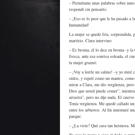
– Permítame unas palabras sobre nuest
respondí sin pensarlo:
– ¡Eso es lo peor que le ha pasado a l
humanidad!
La mujer se quedó fría, sorprendida,
martirio. Clara intervino:
– Es broma, él lo dice en broma -y la 
fresca, ante esa sonrisa soleada, el c
la mujer graznó:
– ¡Voy a leerle un salmo! –y yo miré c
oídos, y repetí como un mantra, como 
mirar a Clara, me dio vergüenza, per
Dios que usted puede comer”, mientras
arrastra”, pero no dije nada. El cuervo
Tenía vergüenza. Me quedé callado un r
entre los arbustos. Al fin murmuré una
parque:
– ¿La viste? Qué casa tan hermosa. Me
Yo sigo la mano y sigo el dedo, y miro