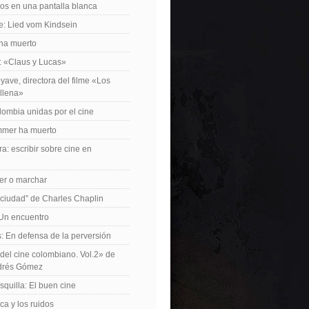
os en una pantalla blanca
e: Lied vom Kindsein
 ha muerto
f: «Claus y Lucas»
yave, directora del filme «Los
allena»
lombia unidas por el cine
mer ha muerto
a: escribir sobre cine en
er o marchar
 ciudad” de Charles Chaplin
Un encuentro
 En defensa de la perversión
el cine colombiano. Vol.2» de
drés Gómez
quilla: El buen cine
ca y los ruidos