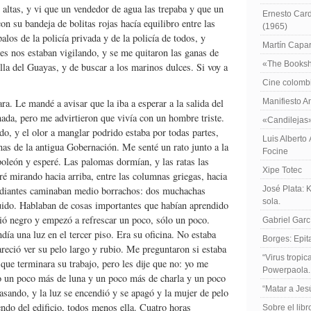
y altas, y vi que un vendedor de agua las trepaba y que un
Ernesto Card
 su bandeja de bolitas rojas hacía equilibro entre las
(1965)
alos de la policía privada y de la policía de todos, y
Martín Caparr
tes nos estaban vigilando, y se me quitaron las ganas de
«The Booksh
illa del Guayas, y de buscar a los marinos dulces. Si voy a
Cine colomb
ra. Le mandé a avisar que la iba a esperar a la salida del
Manifiesto A
nada, pero me advirtieron que vivía con un hombre triste.
«Candilejas
o, y el olor a manglar podrido estaba por todas partes,
Luis Alberto
nas de la antigua Gobernación. Me senté un rato junto a la
Focine
poleón y esperé. Las palomas dormían, y las ratas las
Xipe Totec
é mirando hacia arriba, entre las columnas griegas, hacia
studiantes caminaban medio borrachos: dos muchachas
José Plata: 
sola.
cuido. Hablaban de cosas importantes que habían aprendido
lvió negro y empezó a refrescar un poco, sólo un poco.
Gabriel Garc
ía una luz en el tercer piso. Era su oficina. No estaba
Borges: Epita
reció ver su pelo largo y rubio. Me preguntaron si estaba
“Virus tropi
que terminara su trabajo, pero les dije que no: yo me
Powerpaola.
o un poco más de luna y un poco más de charla y un poco
“Matar a Jes
asando, y la luz se encendió y se apagó y la mujer de pelo
endo del edificio, todos menos ella. Cuatro horas
Sobre el lib