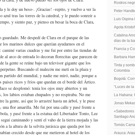
Rostros negr
la y le doy un beso-. ¡Gracias! –repito, y vuelvo a ver la
Peter Handk
o azul tras las torres de la catedral, y le puedo sonreír a
Luis Ospina
empo, y siento paz, y pienso en besar la boca de Clara,
Agota Kristo
Catalina Arro
o guardado. Me despedí de Clara en el parque de las
días de la b
ar los marinos dulces que querían ayudarnos en el
Francia y Co
 caminé varias cuadras y me fui por entre las tiendas de
de al arco de entrada lo decoran florecitas que parecen de
Barbara Ham
de la gente se reúne bajo un televisor gigante que los
Tinta y sombr
 perpetuo. Buscando el malecón me metí en la plaza y
Colombia
un partido del mundial, y nadie me miró, nadie, porque a
Bogotá: Corr
s países ricos y fríos que quedan en el borde del Ártico.
“Luces de la
flaco se desplomó: tenía los ojos muy abiertos y un
as, los labios estaban chupados y no respiraba. No me
La Habana: 
tre la gente, así que lo arrastré hasta un árbol, y le puse
Jonas Mekas:
 una flor amarilla. Me fui por una calle y pasé frente a
«Sabedores d
bola, y pasé frente a la estatua del Libertador Tonto, Lee
Santiago An
 seguí caminando y sentí el vaho de la tierra mojada y las
Tomás Carras
n a la altura de la selvita jurásica que queda por los
s habían crecido desde que me metieron al hotel de los
Arauca: Arau