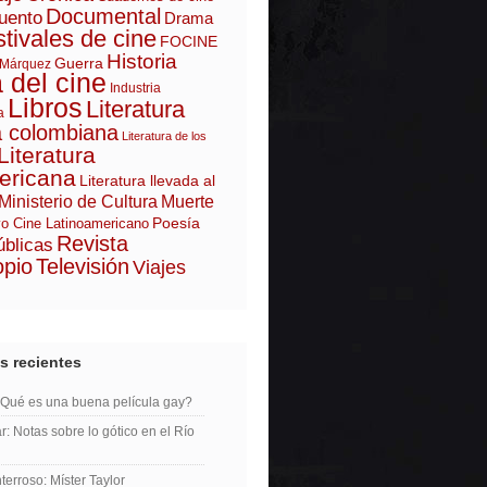
Documental
uento
Drama
tivales de cine
FOCINE
Historia
Guerra
 Márquez
a del cine
Industria
Libros
Literatura
a
a colombiana
Literatura de los
Literatura
ericana
Literatura llevada al
Ministerio de Cultura
Muerte
Poesía
o Cine Latinoamericano
Revista
úblicas
opio
Televisión
Viajes
s recientes
¿Qué es una buena película gay?
r: Notas sobre lo gótico en el Río
erroso: Míster Taylor