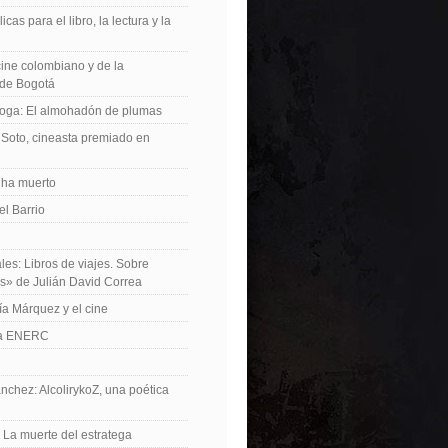
icas para el libro, la lectura y la
 cine colombiano y de la
de Bogotá
roga: El almohadón de plumas
Soto, cineasta premiado en
 ha muerto
el Barrio
les: Libros de viajes. Sobre
es» de Julián David Correa
ía Márquez y el cine
La ENERC
nchez: AlcolirykoZ, una poética
: La muerte del estratega