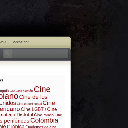
tos
»
videos: sar
as
Cine
ogotá
Cali
Cine alemán
biano
Cine de los
Cine
Unidos
Cine experimental
ericano
Cine LGBT / Cine
mateca Distrital
Cine mudo
Cine
Colombia
s periféricos
aje
Crónica
Cuadernos de cine