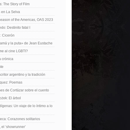
: The Story of Film
 en La Selva
Season of the Americas, OAS 2023
o: Destinito fatal I
: Cicerón
amá y la puta» de Jean Eustache
me al cine LGBTI?
a crónica
nte
critor argentino y la tradición
rquez: Poemas
nes de Cortázar sobre el cuento
żek: El árbol
dígenas: Un viaje de lo íntimo a lo
ca: Corazones solitarios
 el ‘showrunner’