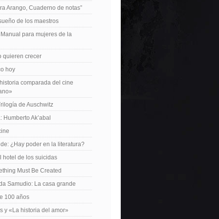
ra Arango, Cuaderno de notas”
 sueño de los maestros
: Manual para mujeres de la
 quieren crecer
ico hoy
istoria comparada del cine
cano»
Trilogía de Auschwitz
: Humberto Ak’abal
cine
de: ¿Hay poder en la literatura?
 hotel de los suicidas
ething Must Be Created
da Samudio: La casa grande
le 100 años
s y «La historia del amor»