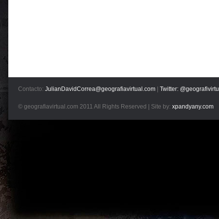
Contacto:
JulianDavidCorrea@geografiavirtual.com
|
Twitter: @geografivirtu
© geografiavirtual.com 2011 All Rights Reserved | Site by:
xpandyany.com