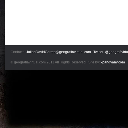
Contacto:
JulianDavidCorrea@geografiavirtual.com
|
Twitter: @geografivirtu
© geografiavirtual.com 2011 All Rights Reserved | Site by:
xpandyany.com