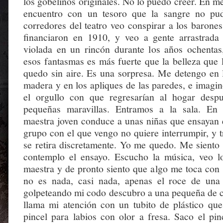
los gobelinos originales. No lo puedo creer. En m
encuentro con un tesoro que la sangre no pu
corredores del teatro veo conspirar a los barones
financiaron en 1910, y veo a gente arrastrada
violada en un rincón durante los años ochenta
esos fantasmas es más fuerte que la belleza que 
quedo sin aire. Es una sorpresa. Me detengo en 
madera y en los apliques de las paredes, e imagin
el orgullo con que regresarían al hogar desp
pequeñas maravillas. Entramos a la sala. En 
maestra joven conduce a unas niñas que ensayan 
grupo con el que vengo no quiere interrumpir, y tr
se retira discretamente. Yo me quedo. Me siento e
contemplo el ensayo. Escucho la música, veo l
maestra y de pronto siento que algo me toca con 
no es nada, casi nada, apenas el roce de una
golpeteando mi codo descubro a una pequeña de c
llama mi atención con un tubito de plástico qu
pincel para labios con olor a fresa. Saco el pin