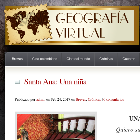
Breves
Cine colombiano
Cine del mundo
Crónicas
Cuentos
Santa Ana: Una niña
Publicado por
admin
en Feb 24, 2017 en
Breves
,
Crónicas
|
0 comentarios
UN
Quiero su