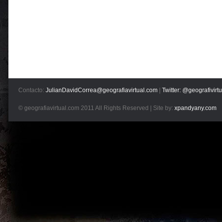
Contacto:
JulianDavidCorrea@geografiavirtual.com
|
Twitter: @geografivirtu
© geografiavirtual.com 2011 All Rights Reserved | Site by:
xpandyany.com