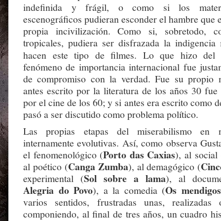
indefinida y frágil, o como si los mater
escenográficos pudieran esconder el hambre que e
propia incivilización. Como si, sobretodo, c
tropicales, pudiera ser disfrazada la indigencia
hacen este tipo de filmes. Lo que hizo de
fenómeno de importancia internacional fue justam
de compromiso con la verdad. Fue su propio m
antes escrito por la literatura de los años 30 fue
por el cine de los 60; y si antes era escrito como 
pasó a ser discutido como problema político.
Las propias etapas del miserabilismo en 
internamente evolutivas. Así, como observa Gust
Porto das Caxias
el fenomenológico (
), al social 
Canga Zumba
Cinc
al poético (
), al demagógico (
Sol sobre a lama
experimental (
), al docume
Alegria do Povo
Os mendigos
), a la comedia (
varios sentidos, frustradas unas, realizadas 
componiendo, al final de tres años, un cuadro hi