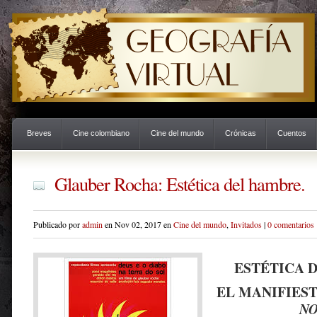
Breves
Cine colombiano
Cine del mundo
Crónicas
Cuentos
Glauber Rocha: Estética del hambre.
Publicado por
admin
en Nov 02, 2017 en
Cine del mundo
,
Invitados
|
0 comentarios
ESTÉTICA 
EL MANIFIES
N