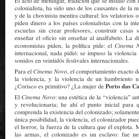
El acto de mendigar, tradición que se instaló con 
colonialista, ha sido uno de los causantes de la mi
y de la chovinista mentira cultural: los velatorios 
piden dinero a los países colonialistas con la int
escuelas sin crear profesores, construir casas s
enseñar el oficio sin enseñar al analfabeto. La d
economistas piden, la política pide: el
Cinema 
internacional, nada pidió: se impuso la violenci
sonidos en veintidós festivales internacionales.
Para el
Cinema Novo
, el comportamiento exacto d
la violencia, y la violencia de un hambriento n
Porto das Ca
¿Corisco es primitivo? ¿La mujer de
El
Cinema Novo
: una estética de la “violencia” an
y revolucionaria; he ahí el punto inicial para 
comprenda la existencia del colonizado; solament
única posibilidad, la violencia, el colonizador pu
el horror, la fuerza de la cultura que él explota. 
las armas, el colonizado es un esclavo: fue n