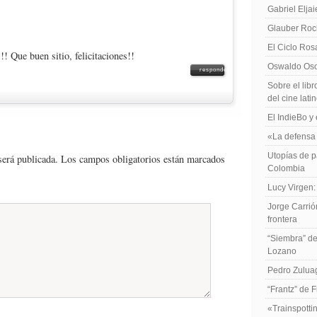
Gabriel Elja
Glauber Roch
El Ciclo Ros
 Que buen sitio, felicitaciones!!
Oswaldo Osor
responder
Sobre el libr
del cine lat
El IndieBo y 
«La defensa 
Utopías de p
será publicada.
Los campos obligatorios están marcados
Colombia
Lucy Virgen:
Jorge Carrió
frontera
“Siembra” de
Lozano
Pedro Zuluag
“Frantz” de 
«Trainspotti