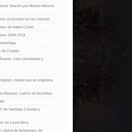
enal: Oración por Marilyn Monroe
ós: el principio en las crónicas
op» de Isabel Coixet
iano 1988-2018
ntropófago
» de Chaplin
 Álvarez: Cine colombiano y
Kingston, ciudad que se engalana
ía Márquez: Ladrón de bicicletas.
fio
cal” de Santiago Caicedo y
ús” de Laura Mora
ro «Selva de fantasmas» de