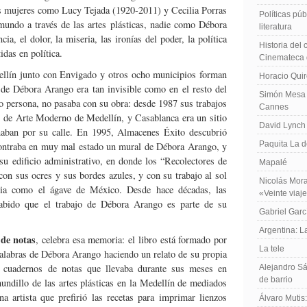
s mujeres como Lucy Tejada (1920-2011) y Cecilia Porras
Políticas públ
undo a través de las artes plásticas, nadie como Débora
literatura
ia, el dolor, la miseria, las ironías del poder, la política
Historia del
idas en política.
Cinemateca 
ellín junto con Envigado y otros ocho municipios forman
Horacio Qui
de Débora Arango era tan invisible como en el resto del
Simón Mesa 
mo persona, no pasaba con su obra: desde 1987 sus trabajos
Cannes
o de Arte Moderno de Medellín, y Casablanca era un sitio
David Lynch
aban por su calle. En 1995, Almacenes Éxito descubrió
Paquita La d
contraba en muy mal estado un mural de Débora Arango, y
 su edificio administrativo, en donde los “Recolectores de
Mapalé
 con sus ocres y sus bordes azules, y con su trabajo al sol
Nicolás Mora
bia como el ágave de México. Desde hace décadas, las
«Veinte viaj
abido que el trabajo de Débora Arango es parte de su
Gabriel Garc
Argentina: 
de notas
, celebra esa memoria: el libro está formado por
La tele
alabras de Débora Arango haciendo un relato de su propia
s cuadernos de notas que llevaba durante sus meses en
Alejandro Sá
de barrio
undillo de las artes plásticas en la Medellín de mediados
a artista que prefirió las recetas para imprimar lienzos
Álvaro Mutis