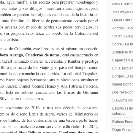
cola, agua, miel”), a las recetas para preparar mondongos y
Mark Cousins
, sus notas y sus dibujos, muestran a una mujer ocupada
Tres mujeres
también se pueden leer algunas realidades de la historia de
unas familias, la libertad de pensamiento acosada por el
Queer Film 
s artistas con miedo de perder sus pocos privilegios, la
Andrés Caiced
ro, sin proponérselo, traza un boceto de la Colombia del
Stefan Zweig
una artista.
Sobre «La m
onios de Colombia, este libro es en sí mismo un pequeño
¿Quién le te
bora Arango, Cuaderno de notas
, está encuadernado en
n (Kraft laminado mate en la carátula, y Kimberly prestige
Caparrós y l
n libro que recuerda los viajes y el paso del tiempo, como
En la serpie
marilleado y manchado con la vida. La editorial Tragaluz,
Borges: El es
omo hacer objetos hermosos: sus publicaciones involucran
Isabel Bohó
onio Suárez, Daniel Gómez Henao y Ana Patricia Palacios,
n su lista de autores cuenta con las firmas de Giovanni
Dos reflexio
ilva, entre muchos otros.
Sławomir Mro
en noviembre de 2016, y tras una década de constante
Escrituras in
emios de diseño Lapiz de acero, varios del Ministerio de
colectivo
s de títulos, de los cuales más de una tercera parte hacen
Rubem Fonse
antes se han realizado como servicios editoriales. En 2011,
Dago García,
Débora Arango, Cuaderno de notas
 premió el libro
en