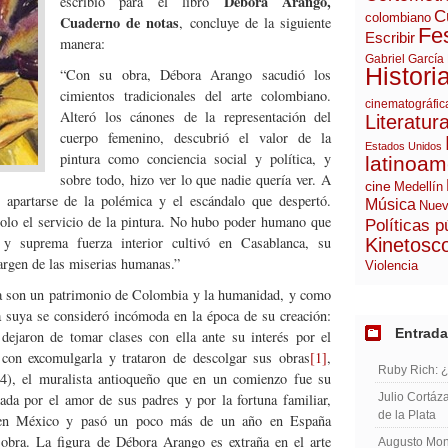
Débora Arango,
escribió para el libro
C
colombiano
Cuaderno de notas
, concluye de la siguiente
Fes
Escribir
manera:
Gabriel García
Histori
“Con su obra, Débora Arango sacudió los
cimientos tradicionales del arte colombiano.
cinematográfic
Alteró los cánones de la representación del
Literatur
cuerpo femenino, descubrió el valor de la
Estados Unidos
pintura como conciencia social y política, y
latinoam
sobre todo, hizo ver lo que nadie quería ver. A
cine
Medellín
o apartarse de la polémica y el escándalo que despertó.
Música
Nuev
olo el servicio de la pintura. No hubo poder humano que
Políticas p
a y suprema fuerza interior cultivó en Casablanca, su
Kinetosc
argen de las miserias humanas.”
Violencia
 son un patrimonio de Colombia y la humanidad, y como
a suya se consideró incómoda en la época de su creación:
Entrada
dejaron de tomar clases con ella ante su interés por el
con excomulgarla y trataron de descolgar sus obras
[1]
,
Ruby Rich: 
), el muralista antioqueño que en un comienzo fue su
ada por el amor de sus padres y por la fortuna familiar,
Julio Cortáza
de la Plata
 en México y pasó un poco más de un año en España
 obra. La figura de Débora Arango es extraña en el arte
Augusto Mont