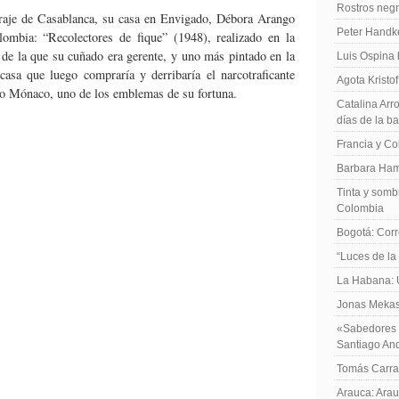
Rostros negr
aje de Casablanca, su casa en Envigado, Débora Arango
Peter Handk
mbia: “Recolectores de fique” (1948), realizado en la
e la que su cuñado era gerente, y uno más pintado en la
Luis Ospina
asa que luego compraría y derribaría el narcotraficante
Agota Kristo
cio Mónaco, uno de los emblemas de su fortuna.
Catalina Arro
días de la b
Francia y Co
Barbara Ham
Tinta y sombr
Colombia
Bogotá: Corr
“Luces de la
La Habana: 
Jonas Mekas:
«Sabedores d
Santiago An
Tomás Carras
Arauca: Arau