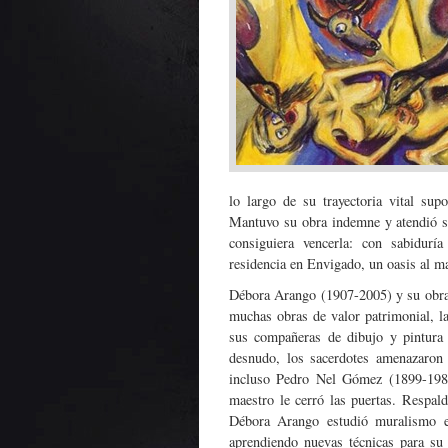
lo largo de su trayectoria vital sup
Mantuvo su obra indemne y atendió s
consiguiera vencerla: con sabidurí
residencia en Envigado, un oasis al m
Débora Arango (1907-2005) y su obra
muchas obras de valor patrimonial, l
sus compañeras de dibujo y pintura 
desnudo, los sacerdotes amenazaron 
incluso Pedro Nel Gómez (1899-1984
maestro le cerró las puertas. Respald
Débora Arango estudió muralismo
aprendiendo nuevas técnicas para su