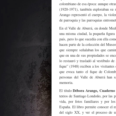
colombiano de esa época: aunque otra
(1920-1971), también exploraban su m
Arango representó el cuerpo, la violenc
de parroquia y las parroquias entromet
En el Valle de Aburrá, en donde Med
una misma ciudad, la pequeña figura 
país, pero lo que sucedía con ella co
hacen parte de la colección del Muse
que siempre señalaban los que camin
que en una de sus propiedades se en
lo restauró y trasladó al vestíbulo de
fique” (1948) reciben a los visitantes
que evoca tanto el fique de Colom
personas del Valle de Aburrá han s
memoria.
Débora Arango, Cuaderno 
El título
textos de Santiago Londoño, por las p
vida, por fotos familiares y por lo
España. El libro permite conocer el m
del siglo XX, y ver el proceso de un