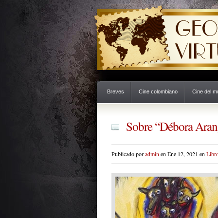
Breves
Cine colombiano
Cine del 
Sobre “Débora Aran
Publicado por
admin
en Ene 12, 2021 en
Libr