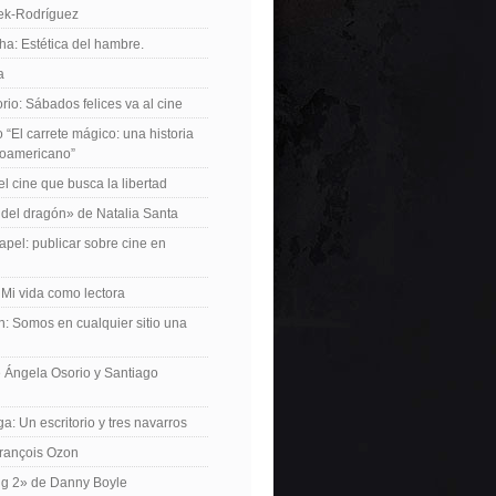
iek-Rodríguez
a: Estética del hambre.
a
io: Sábados felices va al cine
o “El carrete mágico: una historia
inoamericano”
el cine que busca la libertad
del dragón» de Natalia Santa
apel: publicar sobre cine en
 Mi vida como lectora
n: Somos en cualquier sitio una
 Ángela Osorio y Santiago
a: Un escritorio y tres navarros
François Ozon
ng 2» de Danny Boyle