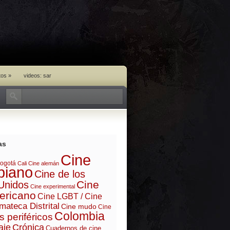
tos
»
videos: sar
as
Cine
ogotá
Cali
Cine alemán
biano
Cine de los
Cine
Unidos
Cine experimental
ericano
Cine LGBT / Cine
mateca Distrital
Cine mudo
Cine
Colombia
s periféricos
aje
Crónica
Cuadernos de cine