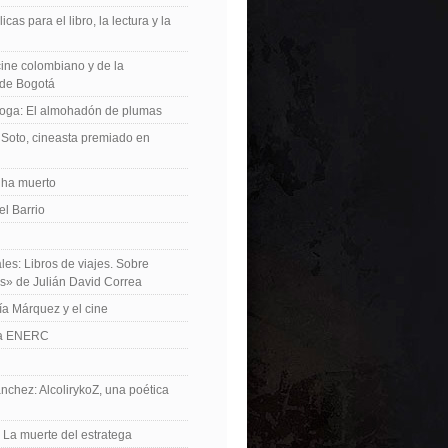
icas para el libro, la lectura y la
 cine colombiano y de la
de Bogotá
roga: El almohadón de plumas
Soto, cineasta premiado en
 ha muerto
el Barrio
les: Libros de viajes. Sobre
es» de Julián David Correa
ía Márquez y el cine
La ENERC
nchez: AlcolirykoZ, una poética
: La muerte del estratega