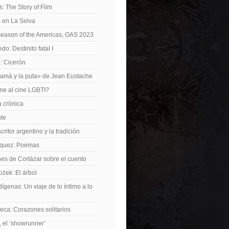
: The Story of Film
 en La Selva
Season of the Americas, OAS 2023
o: Destinito fatal I
: Cicerón
amá y la puta» de Jean Eustache
me al cine LGBTI?
a crónica
nte
critor argentino y la tradición
rquez: Poemas
nes de Cortázar sobre el cuento
żek: El árbol
dígenas: Un viaje de lo íntimo a lo
ca: Corazones solitarios
 el ‘showrunner’