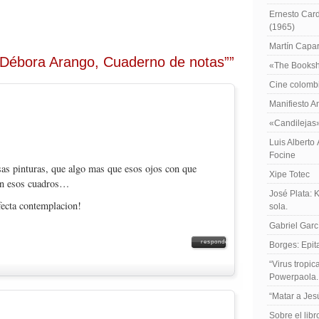
Ernesto Card
(1965)
Martín Caparr
“Débora Arango, Cuaderno de notas””
«The Booksh
Cine colomb
Manifiesto A
«Candilejas
Luis Alberto
Focine
sas pinturas, que algo mas que esos ojos con que
Xipe Totec
ean esos cuadros…
José Plata: 
rfecta contemplacion!
sola.
Gabriel Garc
responder
Borges: Epita
“Virus tropi
Powerpaola.
“Matar a Jes
Sobre el lib