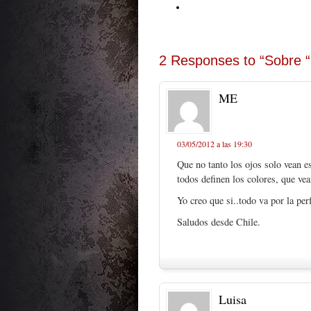
2 Responses to “Sobre 
ME
03/05/2012 a las 19:30
Que no tanto los ojos solo vean e
todos definen los colores, que v
Yo creo que si..todo va por la pe
Saludos desde Chile.
Luisa