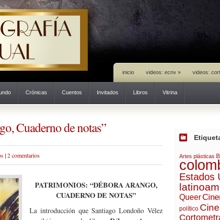
inicio
videos: ecnv
»
videos: cor
mundo
Crónicas
Cuentos
Invitados
Libros
Vitrina
go, Cuaderno de notas”
Etiquet
os
|
2 comentarios
B
Artes plásticas
colom
Estados 
PATRIMONIOS: “DÉBORA ARANGO,
latinoam
CUADERNO DE NOTAS”
Cine
Queer
Cine
político
La introducción que Santiago Londoño Vélez
Cortometr