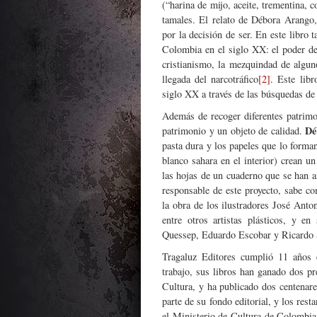
(“harina de mijo, aceite, trementina, 
tamales. El relato de Débora Arango
por la decisión de ser. En este libro 
Colombia en el siglo XX: el poder de 
cristianismo, la mezquindad de alguno
llegada del narcotráfico
[2]
. Este lib
siglo XX a través de las búsquedas de 
Además de recoger diferentes patrim
Dé
patrimonio y un objeto de calidad.
pasta dura y los papeles que lo forma
blanco sahara en el interior) crean u
las hojas de un cuaderno que se han a
responsable de este proyecto, sabe c
la obra de los ilustradores José Ant
entre otros artistas plásticos, y e
Quessep, Eduardo Escobar y Ricardo S
Tragaluz Editores cumplió 11 años 
trabajo, sus libros han ganado dos pr
Cultura, y ha publicado dos centenare
parte de su fondo editorial, y los rest
el Ministerio de Cultura de Colombia