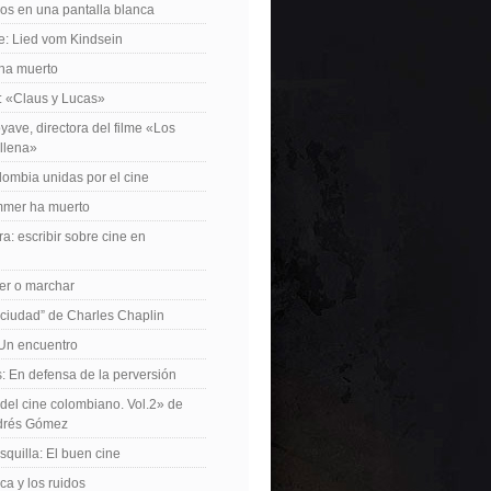
os en una pantalla blanca
e: Lied vom Kindsein
 ha muerto
f: «Claus y Lucas»
yave, directora del filme «Los
allena»
lombia unidas por el cine
mer ha muerto
a: escribir sobre cine en
er o marchar
 ciudad” de Charles Chaplin
Un encuentro
 En defensa de la perversión
el cine colombiano. Vol.2» de
drés Gómez
quilla: El buen cine
ca y los ruidos