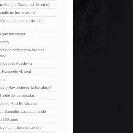
ra Arango, Cuaderno de notas”
 sueño de los maestros
: Manual para mujeres de la
 quieren crecer
ico hoy
istoria comparada del cine
cano»
Trilogía de Auschwitz
: Humberto Ak’abal
cine
de: ¿Hay poder en la literatura?
 hotel de los suicidas
ething Must Be Created
da Samudio: La casa grande
le 100 años
s y «La historia del amor»