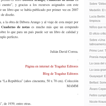
Sobre “Débo
 cuento”, y gracias a los recursos asignados con este
r un libro que se había publicado por primer vez en 2007
Medellín: El
 de diseño.
Lucia Berlin
limpieza
a, a la obra de Débora Arango y al viaje de esta mujer por
 Cuaderno de notas
es mucho más que un estupendo
Niños que no
obre lo que para un país puede ser un libro de calidad y
El oficio crít
emplo perfecto.
Sobre «Una h
latinoameri
Primo Levi: 
Julián David Correa.
Poesía maya
.
La casa del 
Página en internet de Tragaluz Editores
La casa gran
Blog de Tragaluz Editores
Guayaquil: El
la “La República” (años cincuenta, 50 x 70 cm). Colección
Belfast: Som
MAMM
Álvaro Cepe
.
Fellini cump
Nicole Kraus
”, de 1939, entre otras.