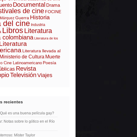
Documental
uento
Drama
tivales de cine
FOCINE
Historia
Guerra
 Márquez
a del cine
Industria
Libros
Literatura
a
a colombiana
Literatura de los
Literatura
ericana
Literatura llevada al
Ministerio de Cultura
Muerte
Poesía
o Cine Latinoamericano
Revista
úblicas
opio
Televisión
Viajes
s recientes
¿Qué es una buena película gay?
r: Notas sobre lo gótico en el Río
erroso: Míster Taylor