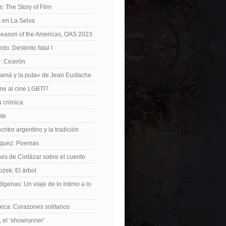
: The Story of Film
 en La Selva
Season of the Americas, OAS 2023
o: Destinito fatal I
: Cicerón
amá y la puta» de Jean Eustache
me al cine LGBTI?
a crónica
nte
critor argentino y la tradición
rquez: Poemas
nes de Cortázar sobre el cuento
żek: El árbol
dígenas: Un viaje de lo íntimo a lo
ca: Corazones solitarios
 el ‘showrunner’