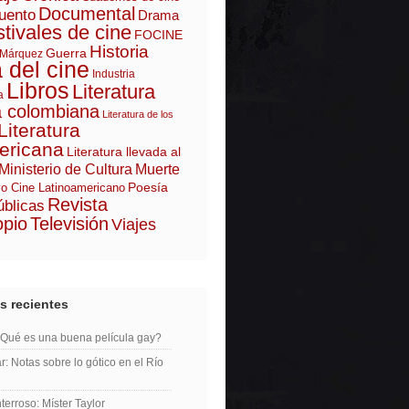
Documental
uento
Drama
tivales de cine
FOCINE
Historia
Guerra
 Márquez
a del cine
Industria
Libros
Literatura
a
a colombiana
Literatura de los
Literatura
ericana
Literatura llevada al
Ministerio de Cultura
Muerte
Poesía
o Cine Latinoamericano
Revista
úblicas
opio
Televisión
Viajes
s recientes
¿Qué es una buena película gay?
r: Notas sobre lo gótico en el Río
erroso: Míster Taylor