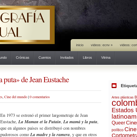
inicio
videos: ecnv
»
videos: cor
mundo
Crónicas
Cuentos
Invitados
Libros
Vitrina
 puta» de Jean Eustache
Etiquet
es
,
Cine del mundo
|
0 comentarios
B
Artes plásticas
colom
Estados 
En 1973 se estrenó el primer largometraje de Jean
latinoam
La Maman et la Putain
La mamá y la puta
Eustache,
,
,
Cine
Queer
que en algunos países se distribuyó con nombres
Cine
político
La madre y la ramera
pudorosos como
, y que en otros
Cortometr