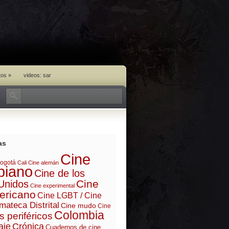
tos
»
videos: sar
as
Cine
ogotá
Cali
Cine alemán
biano
Cine de los
Cine
Unidos
Cine experimental
ericano
Cine LGBT / Cine
mateca Distrital
Cine mudo
Cine
Colombia
s periféricos
aje
Crónica
Cuadernos de cine