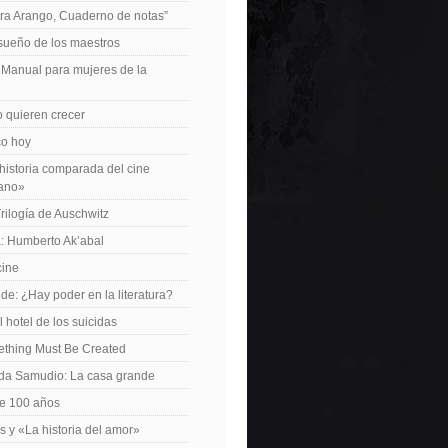
ra Arango, Cuaderno de notas”
 sueño de los maestros
: Manual para mujeres de la
 quieren crecer
ico hoy
istoria comparada del cine
cano»
Trilogía de Auschwitz
: Humberto Ak’abal
cine
de: ¿Hay poder en la literatura?
 hotel de los suicidas
ething Must Be Created
da Samudio: La casa grande
le 100 años
s y «La historia del amor»