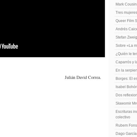
Mark Cousins
Tres mujeres
Queer Film 
Andrés Caiced
Stefan Zweig
Sobre «La m
¿Quién le te
Caparrós y l
En la serpie
Julián David Correa.
Borges: El es
Isabel Bohó
Dos reflexio
Sławomir Mro
Escrituras in
colectivo
Rubem Fonse
Dago García,