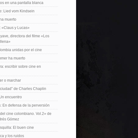
os en una pantalla blanca
e: Lied vom Kindsein
 ha muerto
f: «Claus y Lucas»
yave, directora del filme «Los
allena»
lombia unidas por el cine
mer ha muerto
a: escribir sobre cine en
er o marchar
 ciudad” de Charles Chaplin
Un encuentro
 En defensa de la perversión
el cine colombiano. Vol.2» de
drés Gómez
quilla: El buen cine
ca y los ruidos