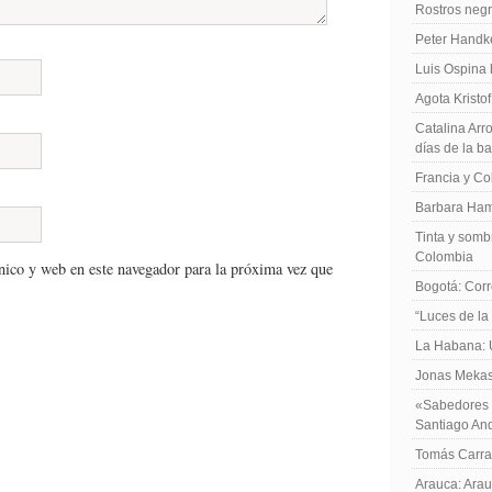
Rostros negr
Peter Handk
Luis Ospina
Agota Kristo
Catalina Arro
días de la b
Francia y Co
Barbara Ham
Tinta y sombr
Colombia
nico y web en este navegador para la próxima vez que
Bogotá: Corr
“Luces de la
La Habana: 
Jonas Mekas:
«Sabedores d
Santiago An
Tomás Carras
Arauca: Arau