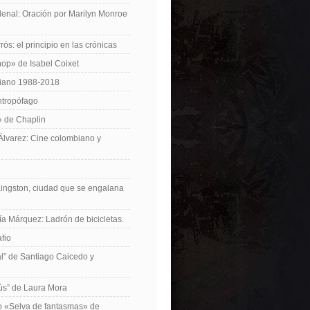
enal: Oración por Marilyn Monroe
ós: el principio en las crónicas
op» de Isabel Coixet
iano 1988-2018
ntropófago
» de Chaplin
 Álvarez: Cine colombiano y
Kingston, ciudad que se engalana
ía Márquez: Ladrón de bicicletas.
fio
cal” de Santiago Caicedo y
ús” de Laura Mora
ro «Selva de fantasmas» de