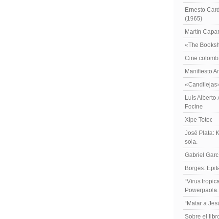
Ernesto Card
(1965)
Martín Caparr
«The Booksh
Cine colomb
Manifiesto A
«Candilejas
Luis Alberto
Focine
Xipe Totec
José Plata: 
sola.
Gabriel Garc
Borges: Epita
“Virus tropi
Powerpaola.
“Matar a Jes
Sobre el lib