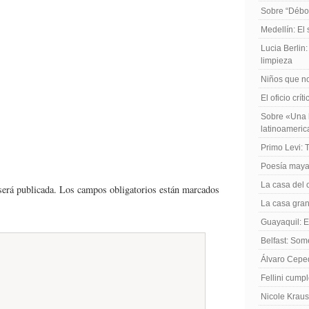
Sobre “Débo
Medellín: El
Lucia Berlin
limpieza
Niños que no
El oficio crít
Sobre «Una h
latinoameri
Primo Levi: 
Poesía maya
La casa del 
será publicada.
Los campos obligatorios están marcados
La casa gran
Guayaquil: El
Belfast: Som
Álvaro Cepe
Fellini cump
Nicole Kraus