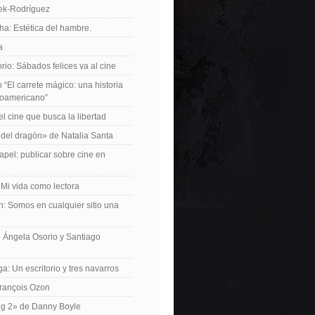
iek-Rodríguez
a: Estética del hambre.
a
io: Sábados felices va al cine
o “El carrete mágico: una historia
inoamericano”
el cine que busca la libertad
del dragón» de Natalia Santa
apel: publicar sobre cine en
 Mi vida como lectora
n: Somos en cualquier sitio una
 Ángela Osorio y Santiago
a: Un escritorio y tres navarros
François Ozon
ng 2» de Danny Boyle