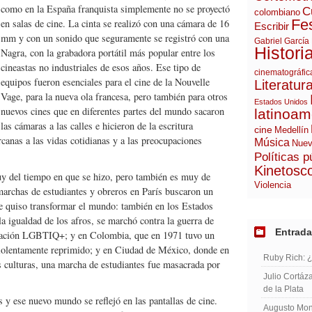
como en la España franquista simplemente no se proyectó
C
colombiano
Fes
en salas de cine. La cinta se realizó con una cámara de 16
Escribir
mm y con un sonido que seguramente se registró con una
Gabriel García
Histori
Nagra, con la grabadora portátil más popular entre los
cineastas no industriales de esos años. Ese tipo de
cinematográfic
equipos fueron esenciales para el cine de la Nouvelle
Literatur
Vage, para la nueva ola francesa, pero también para otros
Estados Unidos
nuevos cines que en diferentes partes del mundo sacaron
latinoam
las cámaras a las calles e hicieron de la escritura
cine
Medellín
rcanas a las vidas cotidianas y a las preocupaciones
Música
Nuev
Políticas p
Kinetosc
y del tiempo en que se hizo, pero también es muy de
Violencia
archas de estudiantes y obreros en París buscaron un
se quiso transformar el mundo: también en los Estados
 igualdad de los afros, se marchó contra la guerra de
Entrada
blación LGBTIQ+; y en Colombia, que en 1971 tuvo un
violentamente reprimido; y en Ciudad de México, donde en
Ruby Rich: 
es culturas, una marcha de estudiantes fue masacrada por
Julio Cortáza
de la Plata
 y ese nuevo mundo se reflejó en las pantallas de cine.
Augusto Mont