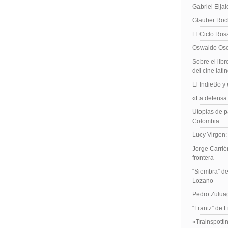
Gabriel Elja
Glauber Roch
El Ciclo Ros
Oswaldo Osor
Sobre el libr
del cine lat
El IndieBo y 
«La defensa 
Utopías de p
Colombia
Lucy Virgen:
Jorge Carrió
frontera
“Siembra” de
Lozano
Pedro Zuluag
“Frantz” de 
«Trainspotti