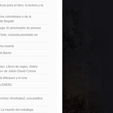
icas para el libro, la lectura y la
 cine colombiano y de la
de Bogotá
roga: El almohadón de plumas
Soto, cineasta premiado en
 ha muerto
el Barrio
les: Libros de viajes. Sobre
es» de Julián David Correa
ía Márquez y el cine
La ENERC
nchez: AlcolirykoZ, una poética
: La muerte del estratega