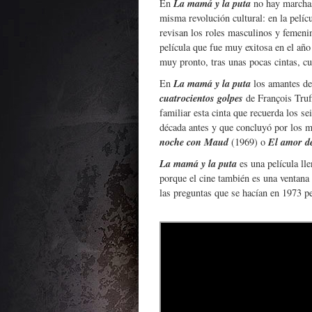
La mamá y la puta
En
no hay marchas
misma revolución cultural: en la pelícu
revisan los roles masculinos y femenin
película que fue muy exitosa en el año
muy pronto, tras unas pocas cintas, c
La mamá y la puta
En
los amantes de
cuatrocientos golpes
de François Truff
familiar esta cinta que recuerda los 
década antes y que concluyó por los
noche con Maud
El amor d
(1969) o
La mamá y la puta
es una película ll
porque el cine también es una ventana 
las preguntas que se hacían en 1973 p