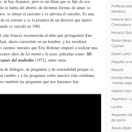
, ni hay disparos, pero es un filme que es hijo de esa
Políticas públ
la se habla del aborto, de distintas formas de amar, se
literatura
os, se intuye el racismo y se adivina el suicidio. Es una
 de su estreno y es la primera de un director que murió
Historia del
Cinemateca 
uando se suicidó en 1981.
Horacio Qui
Los
l cine francés reconocerán al niño que protagonizó
aut, ahora convertido en un hombre, y les resultará
Simón Mesa 
Cannes
seis cuentos morales que Eric Rohmer empezó a realizar una
Mi
 mismos años de
La mamá y la puta
, películas como:
David Lynch
espués del mediodía
(1972), entre otras.
Paquita La d
ena de diálogos, de preguntas y de sensualidad porque sí,
Mapalé
al cambio y a las preguntas sobre nuestra vida cotidiana,
Nicolás Mora
ero también las preguntas que nos hacemos hoy.
«Veinte viaj
.
Gabriel Garc
Argentina: 
La tele
Alejandro Sá
de barrio
Álvaro Mutis