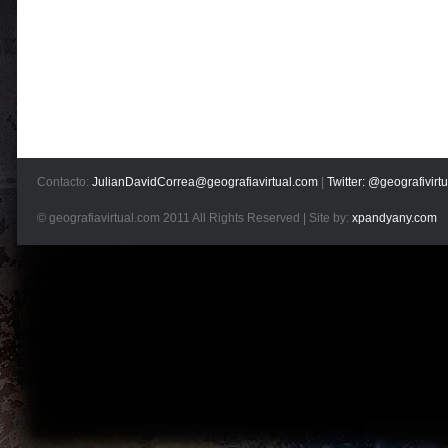
Contacto:
JulianDavidCorrea@geografiavirtual.com
|
Twitter: @geografivirtu
© geografiavirtual.com 2011 All Rights Reserved | Site by:
xpandyany.com