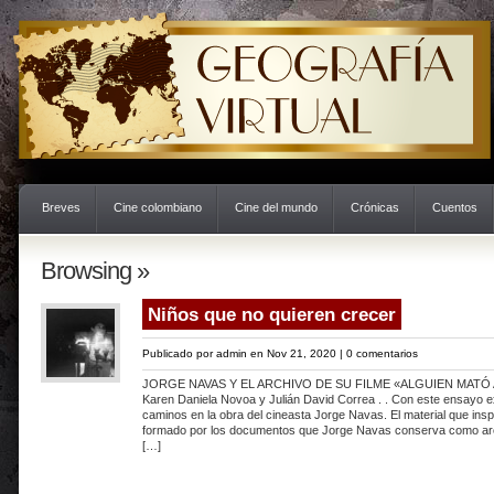
Breves
Cine colombiano
Cine del mundo
Crónicas
Cuentos
Browsing »
Niños que no quieren crecer
Publicado por
admin
en Nov 21, 2020 |
0 comentarios
JORGE NAVAS Y EL ARCHIVO DE SU FILME «ALGUIEN MATÓ AL
Karen Daniela Novoa y Julián David Correa . . Con este ensayo 
caminos en la obra del cineasta Jorge Navas. El material que inspi
formado por los documentos que Jorge Navas conserva como arc
[…]