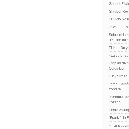
Gabriel Elja
Glauber Roch
El Ciclo Ros
Oswaldo Osor
Sobre el libr
del cine lat
El IndieBo y 
«La defensa 
Utopías de p
Colombia
Lucy Virgen:
Jorge Carrió
frontera
“Siembra” de
Lozano
Pedro Zuluag
“Frantz” de 
«Trainspotti