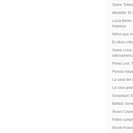
Sobre “Débo
Medellín: El
Lucia Berlin
limpieza
Niños que no
El oficio crít
Sobre «Una h
latinoameri
Primo Levi: 
Poesía maya
La casa del 
La casa gran
Guayaquil: El
Belfast: Som
Álvaro Cepe
Fellini cump
Nicole Kraus