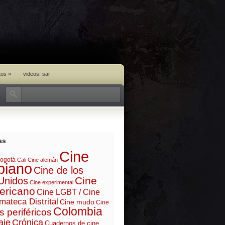
tos
»
videos: sar
as
Cine
ogotá
Cali
Cine alemán
biano
Cine de los
Cine
Unidos
Cine experimental
ericano
Cine LGBT / Cine
mateca Distrital
Cine mudo
Cine
Colombia
s periféricos
aje
Crónica
Cuadernos de cine