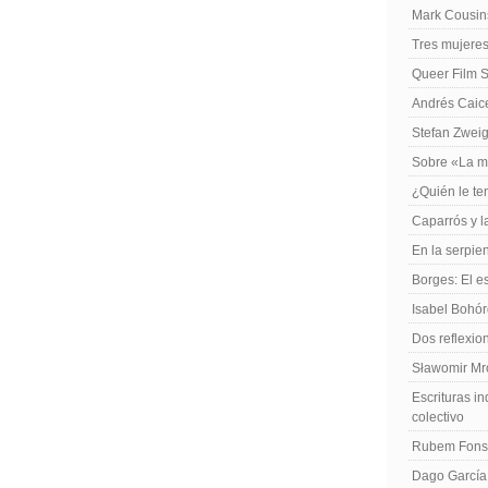
Mark Cousins
Tres mujeres
Queer Film 
Andrés Caiced
Stefan Zweig
Sobre «La m
¿Quién le te
Caparrós y l
En la serpie
Borges: El es
Isabel Bohó
Dos reflexio
Sławomir Mro
Escrituras in
colectivo
Rubem Fonse
Dago García,