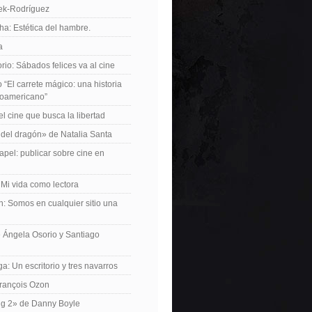
iek-Rodríguez
a: Estética del hambre.
a
io: Sábados felices va al cine
o “El carrete mágico: una historia
inoamericano”
el cine que busca la libertad
del dragón» de Natalia Santa
apel: publicar sobre cine en
 Mi vida como lectora
n: Somos en cualquier sitio una
 Ángela Osorio y Santiago
a: Un escritorio y tres navarros
François Ozon
ng 2» de Danny Boyle