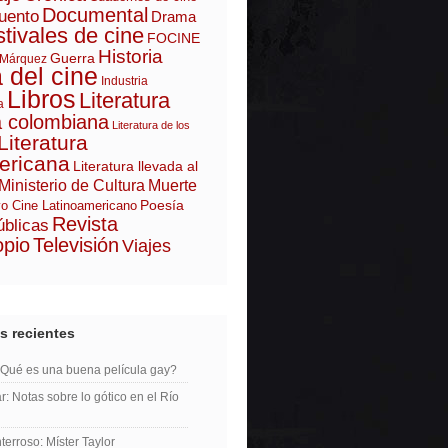
Documental
uento
Drama
tivales de cine
FOCINE
Historia
Guerra
 Márquez
a del cine
Industria
Libros
Literatura
a
a colombiana
Literatura de los
Literatura
ericana
Literatura llevada al
Ministerio de Cultura
Muerte
Poesía
o Cine Latinoamericano
Revista
úblicas
opio
Televisión
Viajes
s recientes
¿Qué es una buena película gay?
r: Notas sobre lo gótico en el Río
erroso: Míster Taylor