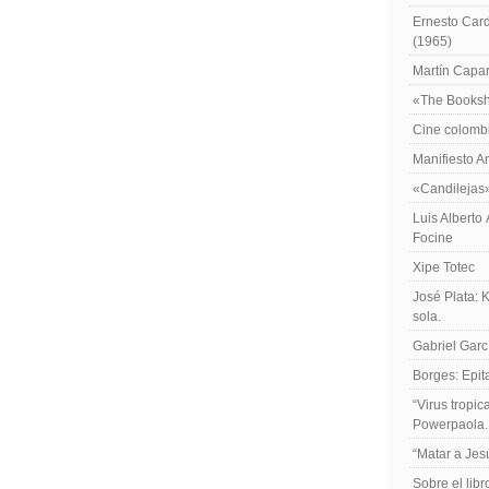
Ernesto Card
(1965)
Martín Caparr
«The Booksh
Cine colomb
Manifiesto A
«Candilejas
Luis Alberto
Focine
Xipe Totec
José Plata: 
sola.
Gabriel Garc
Borges: Epita
“Virus tropi
Powerpaola.
“Matar a Jes
Sobre el lib