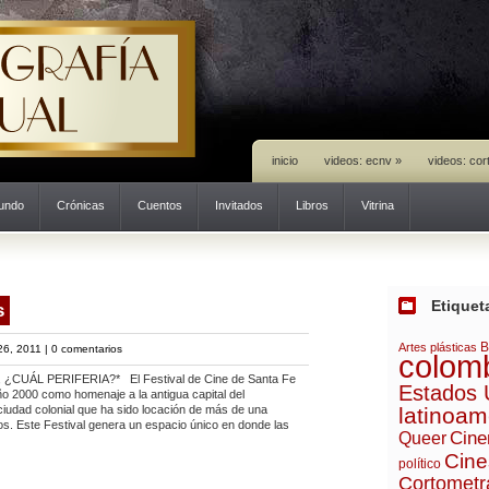
inicio
videos: ecnv
»
videos: cor
mundo
Crónicas
Cuentos
Invitados
Libros
Vitrina
Etiquet
s
B
Artes plásticas
6, 2011 |
0 comentarios
colom
CUÁL PERIFERIA?* El Festival de Cine de Santa Fe
Estados 
ño 2000 como homenaje a la antigua capital del
ciudad colonial que ha sido locación de más de una
latinoam
s. Este Festival genera un espacio único en donde las
Cine
Queer
Cine
político
Cortometr