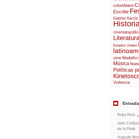
C
colombiano
Fes
Escribir
Gabriel García
Histori
cinematográfic
Literatur
Estados Unidos
latinoam
cine
Medellín
Música
Nuev
Políticas p
Kinetosc
Violencia
Entrada
Ruby Rich: 
Julio Cortáza
de la Plata
Augusto Mont