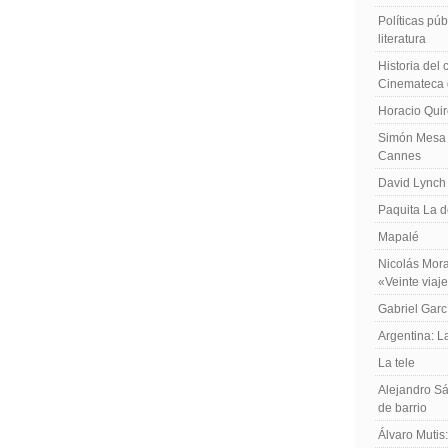
Políticas públ
literatura
Historia del
Cinemateca 
Horacio Qui
Simón Mesa 
Cannes
David Lynch
Paquita La d
Mapalé
Nicolás Mora
«Veinte viaj
Gabriel Garc
Argentina: 
La tele
Alejandro Sá
de barrio
Álvaro Mutis