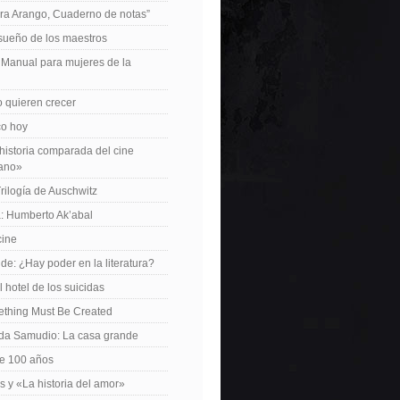
ra Arango, Cuaderno de notas”
 sueño de los maestros
: Manual para mujeres de la
 quieren crecer
ico hoy
istoria comparada del cine
cano»
Trilogía de Auschwitz
: Humberto Ak’abal
cine
de: ¿Hay poder en la literatura?
 hotel de los suicidas
ething Must Be Created
da Samudio: La casa grande
le 100 años
s y «La historia del amor»