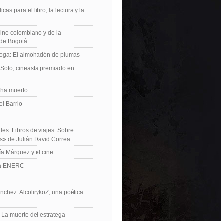
icas para el libro, la lectura y la
 cine colombiano y de la
de Bogotá
roga: El almohadón de plumas
Soto, cineasta premiado en
 ha muerto
el Barrio
les: Libros de viajes. Sobre
es» de Julián David Correa
ía Márquez y el cine
La ENERC
nchez: AlcolirykoZ, una poética
: La muerte del estratega