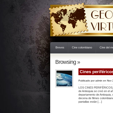
Breves
Cine colombiano
Cine del 
Browsing »
Cines periférico
Publicado por
admin
en Nov 2
LOS CINES PERIFÉRICOS, ¿
de Antioquia se creó en el a
departamento de Antioquia, 
decena de filmes colombiano
pantallas están […]