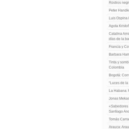
Rostros negr
Peter Handk
Luis Ospina
Agota Kristo
Catalina Arro
días de la b
Francia y Co
Barbara Ham
Tinta y sombr
Colombia
Bogotá: Corr
“Luces de la
La Habana: 
Jonas Mekas:
«Sabedores d
Santiago An
Tomás Carras
Arauca: Arau