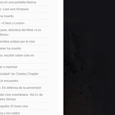
os en una pantalla blanca
e: Lied vom Kindsein
 ha muerto
f: «Claus y Lucas»
yave, directora del filme «Los
allena»
lombia unidas por el cine
mer ha muerto
a: escribir sobre cine en
er o marchar
 ciudad” de Charles Chaplin
Un encuentro
 En defensa de la perversión
el cine colombiano. Vol.2» de
drés Gómez
quilla: El buen cine
ca y los ruidos