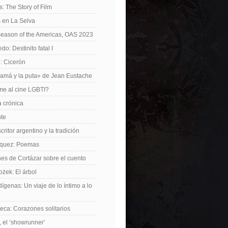
: The Story of Film
 en La Selva
Season of the Americas, OAS 2023
o: Destinito fatal I
: Cicerón
amá y la puta» de Jean Eustache
me al cine LGBTI?
a crónica
nte
critor argentino y la tradición
rquez: Poemas
nes de Cortázar sobre el cuento
żek: El árbol
dígenas: Un viaje de lo íntimo a lo
ca: Corazones solitarios
 el ‘showrunner’