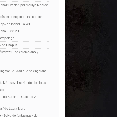
enal: Oración por Marilyn Monroe
ós: el principio en las crónicas
op» de Isabel Coixet
iano 1988-2018
ntropófago
» de Chaplin
 Álvarez: Cine colombiano y
Kingston, ciudad que se engalana
ía Márquez: Ladrón de bicicletas.
fio
cal” de Santiago Caicedo y
ús” de Laura Mora
ro «Selva de fantasmas» de