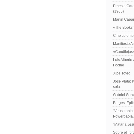
Ernesto Card
(1965)
Martín Caparr
«The Booksh
Cine colomb
Manifiesto A
«Candilejas
Luis Alberto
Focine
Xipe Totec
José Plata: 
sola.
Gabriel Garc
Borges: Epita
“Virus tropi
Powerpaola.
“Matar a Jes
Sobre el lib