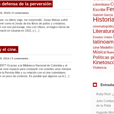
 defensa de la perversión
C
colombiano
Fes
Escribir
03, 2019 |
0 comentarios
Gabriel García
Histori
te, su último viaje, me sorprendió. Jonas Mekas sufrió
rte como el Jonás de los libros de judíos y cristianos,
cinematográfic
con ese personaje, sino con Ulises, el trágico héroe de
Literatur
nació en Lituania en 1922, y […]
Estados Unidos
latinoam
cine
Medellín
 el cine.
Música
Nuev
Políticas p
8, 2014 |
0 comentarios
Kinetosc
Gracias a la Biblioteca Nacional de Colombia y al
Violencia
rear este espacio para compartir con ustedes unos minutos
 la Revista Mito y su relación con el cine colombiano.
r un poco de contexto. Es posible que algunos ya lo […]
Entrada
Ruby Rich: 
Julio Cortáza
de la Plata
Augusto Mont