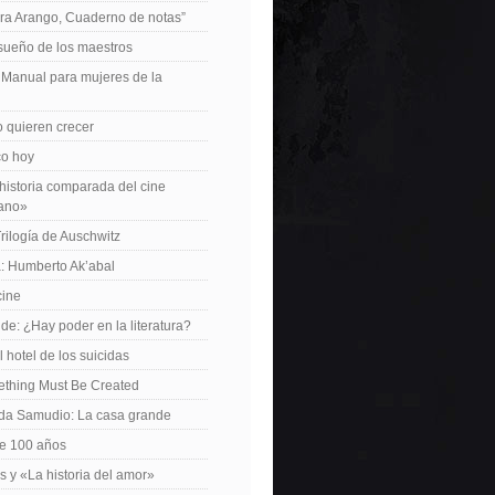
ra Arango, Cuaderno de notas”
 sueño de los maestros
: Manual para mujeres de la
 quieren crecer
ico hoy
istoria comparada del cine
cano»
Trilogía de Auschwitz
: Humberto Ak’abal
cine
de: ¿Hay poder en la literatura?
 hotel de los suicidas
ething Must Be Created
da Samudio: La casa grande
le 100 años
s y «La historia del amor»