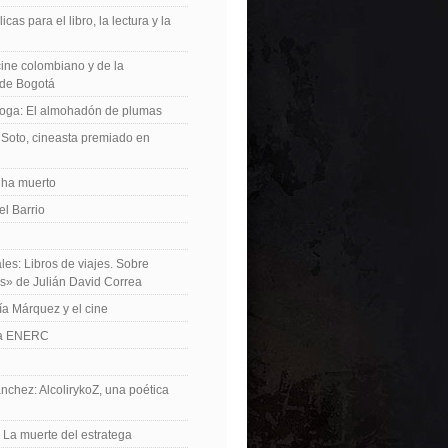
icas para el libro, la lectura y la
 cine colombiano y de la
de Bogotá
roga: El almohadón de plumas
Soto, cineasta premiado en
 ha muerto
el Barrio
les: Libros de viajes. Sobre
es» de Julián David Correa
ía Márquez y el cine
La ENERC
nchez: AlcolirykoZ, una poética
: La muerte del estratega