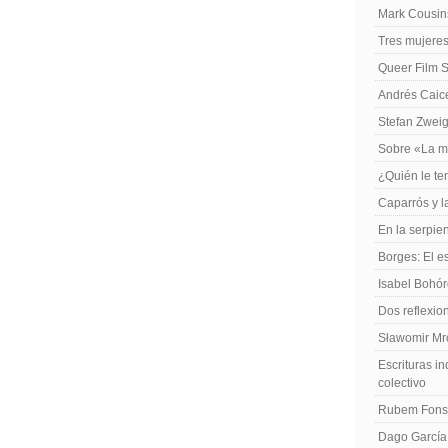
Mark Cousins
Tres mujeres
Queer Film 
Andrés Caiced
Stefan Zweig
Sobre «La m
¿Quién le te
Caparrós y l
En la serpie
Borges: El es
Isabel Bohó
Dos reflexio
Sławomir Mro
Escrituras in
colectivo
Rubem Fonse
Dago García,