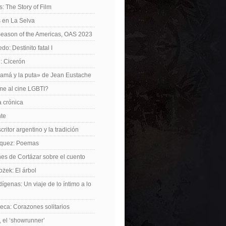
: The Story of Film
 en La Selva
Season of the Americas, OAS 2023
o: Destinito fatal I
: Cicerón
amá y la puta» de Jean Eustache
me al cine LGBTI?
a crónica
nte
critor argentino y la tradición
rquez: Poemas
nes de Cortázar sobre el cuento
żek: El árbol
dígenas: Un viaje de lo íntimo a lo
ca: Corazones solitarios
 el ‘showrunner’