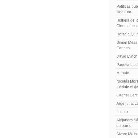
Políticas públ
literatura
Historia del
Cinemateca 
Horacio Qui
Simón Mesa 
Cannes
David Lynch
Paquita La d
Mapalé
Nicolás Mora
«Veinte viaj
Gabriel Garc
Argentina: 
La tele
Alejandro Sá
de barrio
Álvaro Mutis