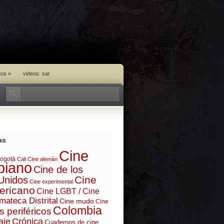
tos
»
videos: sar
as
Cine
ogotá
Cali
Cine alemán
biano
Cine de los
Cine
Unidos
Cine experimental
ericano
Cine LGBT / Cine
mateca Distrital
Cine mudo
Cine
Colombia
s periféricos
aje
Crónica
Cuadernos de cine