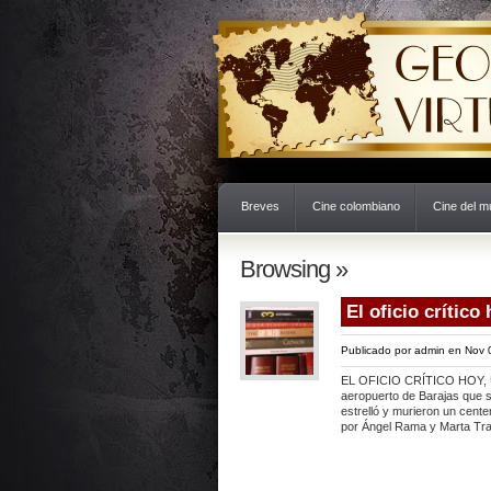
Breves
Cine colombiano
Cine del 
Browsing »
El oficio crítico
Publicado por
admin
en Nov 
EL OFICIO CRÍTICO HOY, 
aeropuerto de Barajas que si
estrelló y murieron un cente
por Ángel Rama y Marta Trab