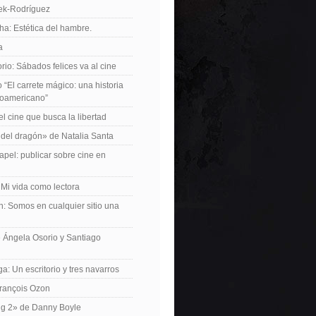
iek-Rodríguez
a: Estética del hambre.
a
io: Sábados felices va al cine
o “El carrete mágico: una historia
inoamericano”
el cine que busca la libertad
del dragón» de Natalia Santa
apel: publicar sobre cine en
 Mi vida como lectora
n: Somos en cualquier sitio una
 Ángela Osorio y Santiago
a: Un escritorio y tres navarros
François Ozon
ng 2» de Danny Boyle