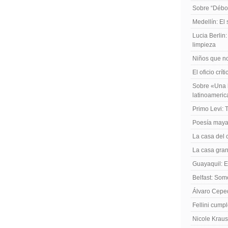
Sobre “Débo
Medellín: El
Lucia Berlin
limpieza
Niños que no
El oficio crít
Sobre «Una h
latinoameri
Primo Levi: 
Poesía maya
La casa del 
La casa gran
Guayaquil: El
Belfast: Som
Álvaro Cepe
Fellini cump
Nicole Kraus