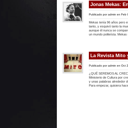
Jonas Mekas: En
Publicado por
admin
en Feb 
Mekas tenía 96 años pero es
tanto, y esquivó tanto la mue
aunque él nunca se comparó 
un mundo politeísta. Mekas 
La Revista Mito y
Publicado por
admin
en Oct 2
¿QUÉ SEREMOS AL CRECER?* 
Ministerio de Cultura por c
y unas palabras alrededor de
Para empezar, quisiera hace