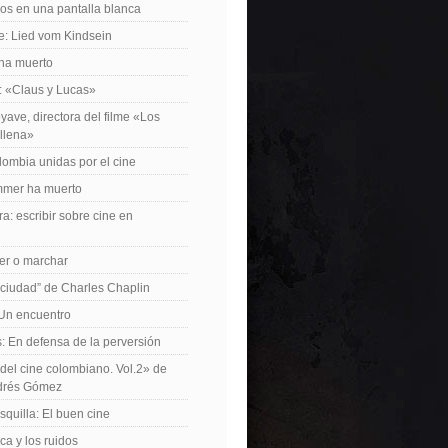
os en una pantalla blanca
e: Lied vom Kindsein
 ha muerto
f: «Claus y Lucas»
yave, directora del filme «Los
allena»
lombia unidas por el cine
mer ha muerto
a: escribir sobre cine en
er o marchar
 ciudad” de Charles Chaplin
Un encuentro
 En defensa de la perversión
el cine colombiano. Vol.2» de
drés Gómez
quilla: El buen cine
ca y los ruidos