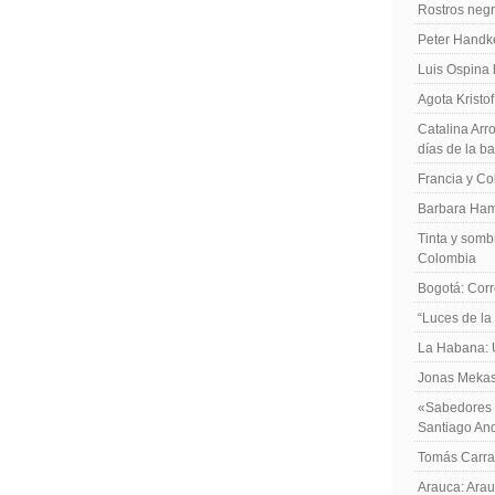
Rostros negr
Peter Handk
Luis Ospina
Agota Kristo
Catalina Arro
días de la b
Francia y Co
Barbara Ham
Tinta y sombr
Colombia
Bogotá: Corr
“Luces de la
La Habana: 
Jonas Mekas:
«Sabedores d
Santiago An
Tomás Carras
Arauca: Arau