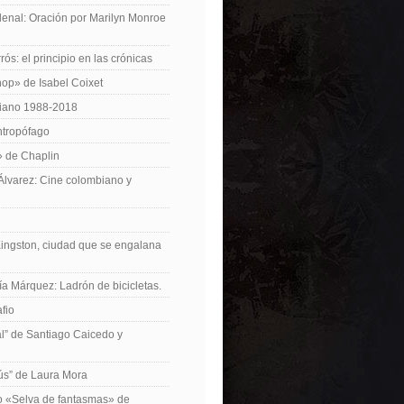
enal: Oración por Marilyn Monroe
ós: el principio en las crónicas
op» de Isabel Coixet
iano 1988-2018
ntropófago
» de Chaplin
 Álvarez: Cine colombiano y
Kingston, ciudad que se engalana
ía Márquez: Ladrón de bicicletas.
fio
cal” de Santiago Caicedo y
ús” de Laura Mora
ro «Selva de fantasmas» de