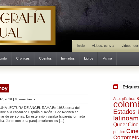
inicio
videos: ecnv
»
videos: cor
mundo
Crónicas
Cuentos
Invitados
Libros
Vitrina
Etiquet
 hoy
B
Artes plásticas
07, 2020 |
0 comentarios
colom
UNA LECTURA DE ÁNGEL RAMA En 1983 cerca del
Estados 
rve a la capital de España el avión 11 de Avianca se
nar de personas. En este avión viajaba la pareja formada
latinoam
a. Junto con esta pareja murieron los […]
Cine
Queer
Cine
político
Cortometr