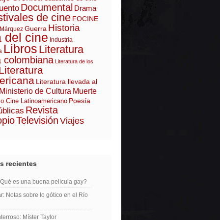
Documental
uento
Drama
tivales de cine
FOCINE
Historia
Guerra
 Márquez
a del cine
Industria
Libros
Literatura
a
a colombiana
Literatura de los
Literatura
ericana
Literatura llevada al
Ministerio de Cultura
Muerte
Poesía
o Cine Latinoamericano
Revista
úblicas
opio
Televisión
Viajes
s recientes
¿Qué es una buena película gay?
r: Notas sobre lo gótico en el Río
erroso: Míster Taylor