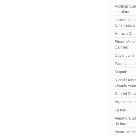
Políticas públ
literatura
Historia del
Cinemateca 
Horacio Qui
Simón Mesa 
Cannes
David Lynch
Paquita La d
Mapalé
Nicolás Mora
«Veinte viaj
Gabriel Garc
Argentina: 
La tele
Alejandro Sá
de barrio
Álvaro Mutis