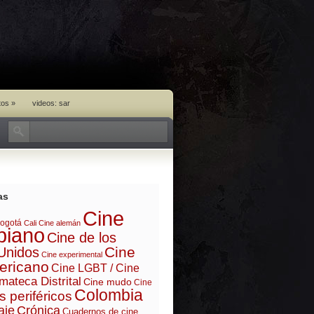
tos
»
videos: sar
as
Cine
ogotá
Cali
Cine alemán
biano
Cine de los
Cine
Unidos
Cine experimental
ericano
Cine LGBT / Cine
mateca Distrital
Cine mudo
Cine
Colombia
s periféricos
aje
Crónica
Cuadernos de cine