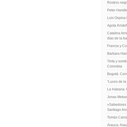
Rostros negr
Peter Handk
Luis Ospina
Agota Kristo
Catalina Arro
días de la b
Francia y Co
Barbara Ham
Tinta y sombr
Colombia
Bogotá: Corr
“Luces de la
La Habana: 
Jonas Mekas:
«Sabedores d
Santiago An
Tomás Carras
Arauca: Arau