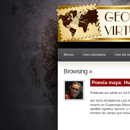
Breves
Cine colombiano
Cine del 
Browsing »
Poesía maya: Hu
Publicado por
admin
en Jul 0
NO NOS ROBARON LAS PALAB
muerto en Guatemala (Momo
apellido significa “aurora” y
hombre de campo que estuvo