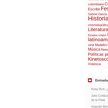
C
colombiano
Fes
Escribir
Gabriel García
Histori
cinematográfic
Literatur
Estados Unidos
latinoam
cine
Medellín
Música
Nuev
Políticas p
Kinetosc
Violencia
Entrada
Ruby Rich: 
Julio Cortáza
de la Plata
Augusto Mont