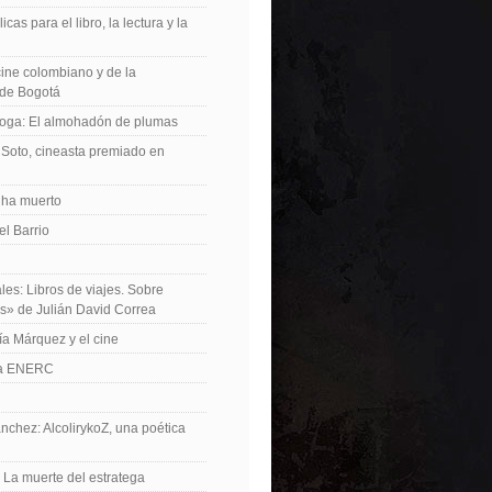
icas para el libro, la lectura y la
 cine colombiano y de la
de Bogotá
roga: El almohadón de plumas
Soto, cineasta premiado en
 ha muerto
el Barrio
les: Libros de viajes. Sobre
es» de Julián David Correa
ía Márquez y el cine
La ENERC
nchez: AlcolirykoZ, una poética
: La muerte del estratega