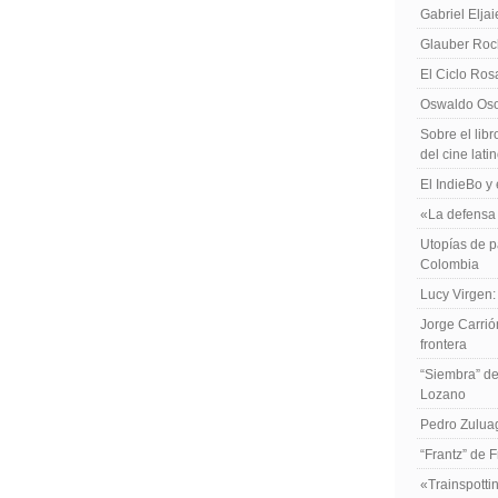
Gabriel Elja
Glauber Roch
El Ciclo Ros
Oswaldo Osor
Sobre el libr
del cine lat
El IndieBo y 
«La defensa 
Utopías de p
Colombia
Lucy Virgen:
Jorge Carrió
frontera
“Siembra” de
Lozano
Pedro Zuluag
“Frantz” de 
«Trainspotti