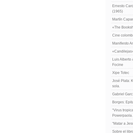
Ernesto Card
(1965)
Martín Caparr
«The Booksh
Cine colomb
Manifiesto A
«Candilejas
Luis Alberto
Focine
Xipe Totec
José Plata: 
sola.
Gabriel Garc
Borges: Epita
“Virus tropi
Powerpaola.
“Matar a Jes
Sobre el lib