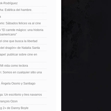
iek-Rodríguez
a: Estética del hambre.
a
io: Sábados felices va al cine
o “El carrete mágico: una historia
inoamericano”
el cine que busca la libertad
del dragón» de Natalia Santa
apel: publicar sobre cine en
 Mi vida como lectora
n: Somos en cualquier sitio una
 Ángela Osorio y Santiago
a: Un escritorio y tres navarros
François Ozon
ng 2» de Danny Boyle