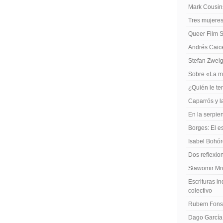
Mark Cousins
Tres mujeres
Queer Film 
Andrés Caiced
Stefan Zweig
Sobre «La m
¿Quién le te
Caparrós y l
En la serpie
Borges: El es
Isabel Bohó
Dos reflexio
Sławomir Mro
Escrituras in
colectivo
Rubem Fonse
Dago García,