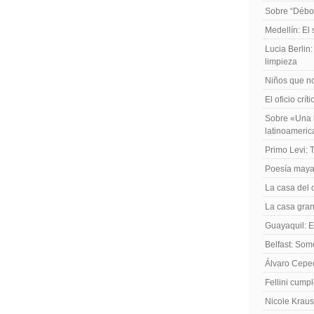
Sobre “Débo
Medellín: El
Lucia Berlin
limpieza
Niños que no
El oficio crít
Sobre «Una h
latinoameri
Primo Levi: 
Poesía maya
La casa del 
La casa gran
Guayaquil: El
Belfast: Som
Álvaro Cepe
Fellini cump
Nicole Kraus