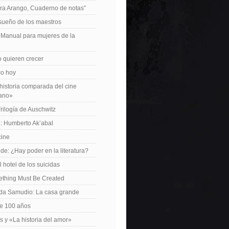
ra Arango, Cuaderno de notas”
 sueño de los maestros
: Manual para mujeres de la
 quieren crecer
ico hoy
istoria comparada del cine
cano»
Trilogía de Auschwitz
: Humberto Ak’abal
cine
de: ¿Hay poder en la literatura?
 hotel de los suicidas
ething Must Be Created
da Samudio: La casa grande
le 100 años
s y «La historia del amor»