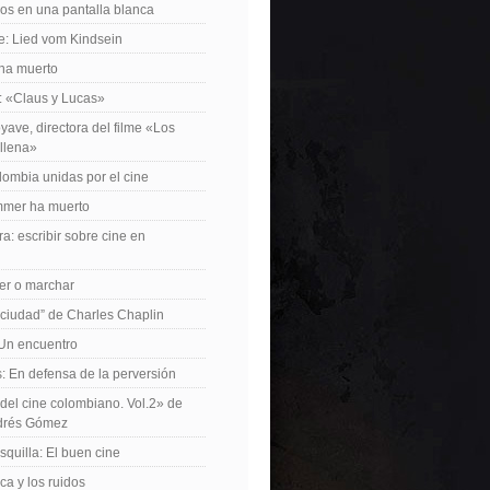
os en una pantalla blanca
e: Lied vom Kindsein
 ha muerto
f: «Claus y Lucas»
yave, directora del filme «Los
allena»
lombia unidas por el cine
mer ha muerto
a: escribir sobre cine en
er o marchar
 ciudad” de Charles Chaplin
Un encuentro
 En defensa de la perversión
el cine colombiano. Vol.2» de
drés Gómez
quilla: El buen cine
ca y los ruidos