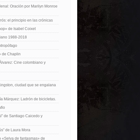
enal: Oración por Marilyn Monroe
ós: el principio en las crónicas
op» de Isabel Coixet
iano 1988-2018
ntropófago
» de Chaplin
 Álvarez: Cine colombiano y
Kingston, ciudad que se engalana
ía Márquez: Ladrón de bicicletas.
fio
cal” de Santiago Caicedo y
ús” de Laura Mora
ro «Selva de fantasmas» de