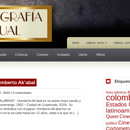
inicio
videos: ecnv
»
videos: cor
mundo
Crónicas
Cuentos
Invitados
Libros
Vitrina
Etiquet
mberto Ak’abal
B
Artes plásticas
7, 2020 |
0 comentarios
colom
RAS* . Humberto Ak’abal es un poeta maya nacido y
Estados 
stenango, 1952 – Ciudad de Guatemala, 2019). Su
 se simboliza con el jaguar. Humberto Ak’abal fue un
latinoam
 en la escuela hasta los 12 años, edad a la que se […]
Cine
Queer
Cine
político
Cortometr