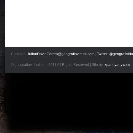
Contacto:
JulianDavidCorrea@geografiavirtual.com
|
Twitter: @geografivirtu
© geografiavirtual.com 2011 All Rights Reserved | Site by:
xpandyany.com