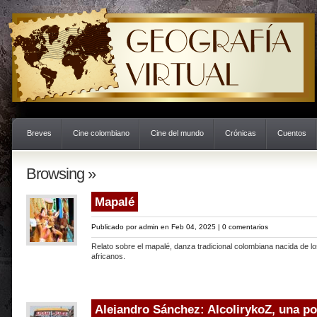
Breves
Cine colombiano
Cine del mundo
Crónicas
Cuentos
Browsing »
Mapalé
Publicado por
admin
en Feb 04, 2025 |
0 comentarios
Relato sobre el mapalé, danza tradicional colombiana nacida de lo
africanos.
Alejandro Sánchez: AlcolirykoZ, una po