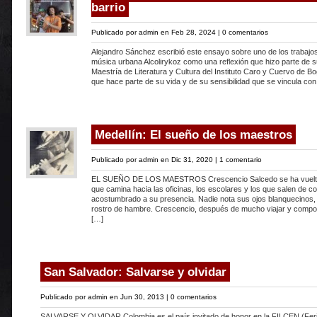
barrio
Publicado por
admin
en Feb 28, 2024 |
0 comentarios
Alejandro Sánchez escribió este ensayo sobre uno de los trabajo
música urbana Alcolirykoz como una reflexión que hizo parte de s
Maestría de Literatura y Cultura del Instituto Caro y Cuervo de Bo
que hace parte de su vida y de su sensibilidad que se vincula con
Medellín: El sueño de los maestros
Publicado por
admin
en Dic 31, 2020 |
1 comentario
EL SUEÑO DE LOS MAESTROS Crescencio Salcedo se ha vuelto i
que camina hacia las oficinas, los escolares y los que salen de 
acostumbrado a su presencia. Nadie nota sus ojos blanquecinos, 
rostro de hambre. Crescencio, después de mucho viajar y compo
[…]
San Salvador: Salvarse y olvidar
Publicado por
admin
en Jun 30, 2013 |
0 comentarios
SALVARSE Y OLVIDAR Colombia es el país invitado de honor en la FILCEN (Fer