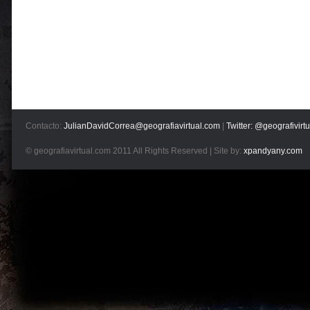
Contacto:
JulianDavidCorrea@geografiavirtual.com
|
Twitter: @geografivirtu
© geografiavirtual.com 2011 All Rights Reserved | Site by:
xpandyany.com