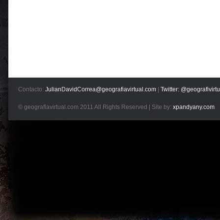
Contacto:
JulianDavidCorrea@geografiavirtual.com
|
Twitter: @geografivirtu
© geografiavirtual.com 2011 All Rights Reserved | Site by:
xpandyany.com