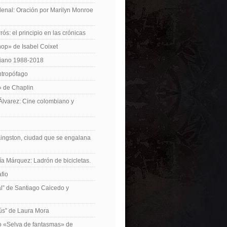
enal: Oración por Marilyn Monroe
ós: el principio en las crónicas
op» de Isabel Coixet
iano 1988-2018
ntropófago
» de Chaplin
 Álvarez: Cine colombiano y
Kingston, ciudad que se engalana
ía Márquez: Ladrón de bicicletas.
fio
cal” de Santiago Caicedo y
ús” de Laura Mora
ro «Selva de fantasmas» de