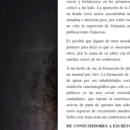
crecer y fortalecerse en los primer
criticó a mi lado. La aparición de la
en donde estos textos encontraban n
armaban o derruían pero, por sobre tod
no sólo la repetición de fórmulas p
publicaciones francesas.
Es posible que alguno de entre ustede
primero para decir es que es necesari
otros, por la suma de su saber con el
muchas claves de mi conferencia.
A mi modo de ver, la formación de púb
un manual por otro. La formación de 
de quien por sus inhabilidades soc
erudición cinematográfica que sólo a 
públicos es un acto social esenci
ciudadanos, que supone la construcc
activas de parte de quienes han sid
estos espacios de crecimiento pueden
Sobre este tema trata mi conferencia d
DE CONSUMIDORES A ESCRIT