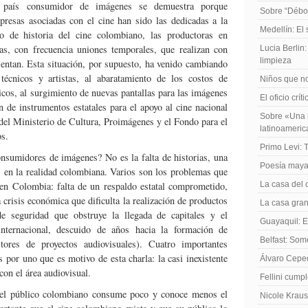
país consumidor de imágenes se demuestra porque
Sobre “Débo
resas asociadas con el cine han sido las dedicadas a la
Medellín: El
o de historia del cine colombiano, las productoras en
, con frecuencia uniones temporales, que realizan con
Lucia Berlin
limpieza
sentan. Esta situación, por supuesto, ha venido cambiando
técnicos y artistas, al abaratamiento de los costos de
Niños que no
icos, al surgimiento de nuevas pantallas para las imágenes
El oficio crít
n de instrumentos estatales para el apoyo al cine nacional
Sobre «Una h
el Ministerio de Cultura, Proimágenes y el Fondo para el
latinoameri
os.
Primo Levi: 
nsumidores de imágenes? No es la falta de historias, una
Poesía maya
 en la realidad colombiana. Varios son los problemas que
 en Colombia: falta de un respaldo estatal comprometido,
La casa del 
a crisis económica que dificulta la realización de productos
La casa gran
 de seguridad que obstruye la llegada de capitales y el
Guayaquil: El
internacional, descuido de años hacia la formación de
Belfast: Som
tores de proyectos audiovisuales). Cuatro importantes
or uno que es motivo de esta charla: la casi inexistente
Álvaro Cepe
on el área audiovisual.
Fellini cump
 el público colombiano consume poco y conoce menos el
Nicole Kraus