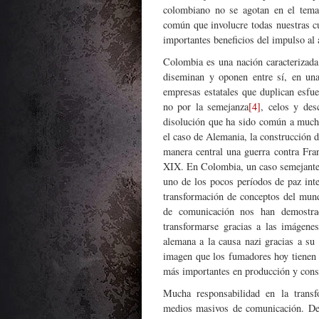
colombiano no se agotan en el tema
común que involucre todas nuestras c
importantes beneficios del impulso al 
Colombia es una nación caracterizada
diseminan y oponen entre sí, en un
empresas estatales que duplican esfue
no por la semejanza
[4]
, celos y des
disolución que ha sido común a much
el caso de Alemania, la construcción 
manera central una guerra contra Fra
XIX. En Colombia, un caso semejante s
uno de los pocos períodos de paz int
transformación de conceptos del mund
de comunicación nos han demostra
transformarse gracias a las imágene
alemana a la causa nazi gracias a su 
imagen que los fumadores hoy tienen 
más importantes en producción y con
Mucha responsabilidad en la transf
medios masivos de comunicación. De 