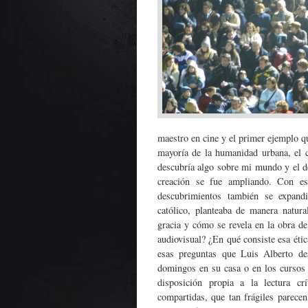
maestro en cine y el primer ejemplo q
mayoría de la humanidad urbana, el 
descubría algo sobre mi mundo y el de
creación se fue ampliando. Con es
descubrimientos también se expandi
católico, planteaba de manera natura
gracia y cómo se revela en la obra de
audiovisual? ¿En qué consiste esa éti
esas preguntas que Luis Alberto des
domingos en su casa o en los cursos 
disposición propia a la lectura cr
compartidas, que tan frágiles parece