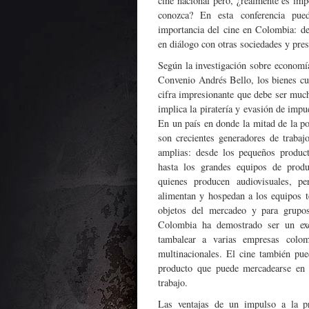
cine nacional pero, ¿realmente es imp
conozca? En esta conferencia pued
importancia del cine en Colombia: de
en diálogo con otras sociedades y pres
Según la investigación sobre economía
Convenio Andrés Bello, los bienes cu
cifra impresionante que debe ser mucho
implica la piratería y evasión de impue
En un país en donde la mitad de la p
son crecientes generadores de trabajo
amplias: desde los pequeños product
hasta los grandes equipos de prod
quienes producen audiovisuales, pe
alimentan y hospedan a los equipos 
objetos del mercadeo y para grupo
Colombia ha demostrado ser un exc
tambalear a varias empresas colo
multinacionales. El cine también pue
producto que puede mercadearse en 
trabajo.
Las ventajas de un impulso a la p