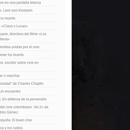
os en una pantalla blanca
e: Lied vom Kindsein
 ha muerto
f: «Claus y Lucas»
yave, directora del filme «Los
allena»
lombia unidas por el cine
mer ha muerto
a: escribir sobre cine en
er o marchar
 ciudad” de Charles Chaplin
Un encuentro
 En defensa de la perversión
el cine colombiano. Vol.2» de
drés Gómez
quilla: El buen cine
ca y los ruidos