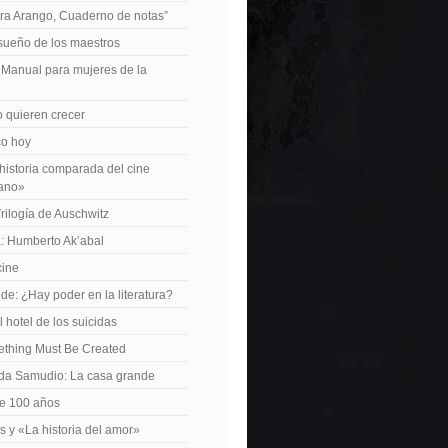
ra Arango, Cuaderno de notas”
 sueño de los maestros
: Manual para mujeres de la
 quieren crecer
ico hoy
istoria comparada del cine
cano»
Trilogía de Auschwitz
: Humberto Ak’abal
cine
de: ¿Hay poder en la literatura?
 hotel de los suicidas
ething Must Be Created
da Samudio: La casa grande
le 100 años
s y «La historia del amor»