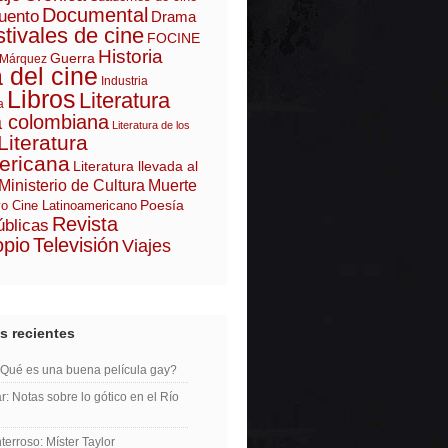
Documental
uento
Drama
tivales de cine
FOCINE
Historia
Guerra
 Márquez
a del cine
Industria
Libros
Literatura
a
a colombiana
Literatura de los
Literatura
ericana
Literatura llevada al
Ministerio de Cultura
Muerte
Poesía
o Cine Latinoamericano
Revista
úblicas
opio
Televisión
Viajes
s recientes
¿Qué es una buena película gay?
r: Notas sobre lo gótico en el Río
erroso: Míster Taylor