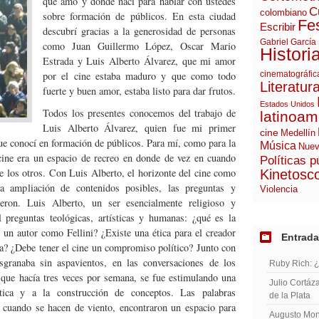
que amo y donde nací para hablar con ustedes
C
colombiano
sobre formación de públicos. En esta ciudad
Fes
Escribir
descubrí gracias a la generosidad de personas
Gabriel García
como Juan Guillermo López, Oscar Mario
Histori
Estrada y Luis Alberto Álvarez, que mi amor
por el cine estaba maduro y que como todo
cinematográfic
Literatur
fuerte y buen amor, estaba listo para dar frutos.
Estados Unidos
Todos los presentes conocemos del trabajo de
latinoam
Luis Alberto Álvarez, quien fue mi primer
cine
Medellín
ue conocí en formación de públicos. Para mí, como para la
Música
Nuev
cine era un espacio de recreo en donde de vez en cuando
Políticas p
 los otros. Con Luis Alberto, el horizonte del cine como
Kinetosc
a ampliación de contenidos posibles, las preguntas y
Violencia
eron. Luis Alberto, un ser esencialmente religioso y
l preguntas teológicas, artísticas y humanas: ¿qué es la
 un autor como Fellini? ¿Existe una ética para el creador
Entrada
ca? ¿Debe tener el cine un compromiso político? Junto con
granaba sin aspavientos, en las conversaciones de los
Ruby Rich: 
que hacía tres veces por semana, se fue estimulando una
Julio Cortáza
ítica y a la construcción de conceptos. Las palabras
de la Plata
n cuando se hacen de viento, encontraron un espacio para
Augusto Mont