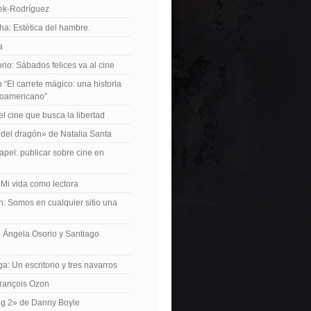
iek-Rodríguez
a: Estética del hambre.
a
io: Sábados felices va al cine
o “El carrete mágico: una historia
inoamericano”
el cine que busca la libertad
del dragón» de Natalia Santa
apel: publicar sobre cine en
 Mi vida como lectora
n: Somos en cualquier sitio una
 Ángela Osorio y Santiago
a: Un escritorio y tres navarros
François Ozon
ng 2» de Danny Boyle