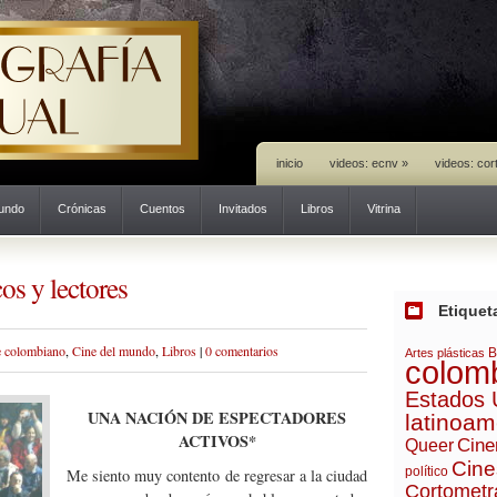
inicio
videos: ecnv
»
videos: cor
mundo
Crónicas
Cuentos
Invitados
Libros
Vitrina
os y lectores
Etiquet
e colombiano
,
Cine del mundo
,
Libros
|
0 comentarios
B
Artes plásticas
colom
Estados 
UNA NACIÓN DE ESPECTADORES
latinoam
ACTIVOS*
Cine
Queer
Cine
político
Me siento muy contento de regresar a la ciudad
Cortometr