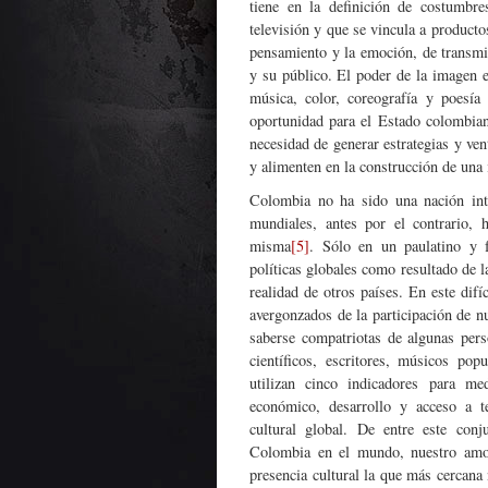
tiene en la definición de costumbre
televisión y que se vincula a producto
pensamiento y la emoción, de transmit
y su público. El poder de la imagen 
música, color, coreografía y poesía
oportunidad para el Estado colombian
necesidad de generar estrategias y ven
y alimenten en la construcción de una
Colombia no ha sido una nación inte
mundiales, antes por el contrario,
misma
[5]
. Sólo en un paulatino y 
políticas globales como resultado de la
realidad de otros países. En este dif
avergonzados de la participación de nu
saberse compatriotas de algunas perso
científicos, escritores, músicos pop
utilizan cinco indicadores para me
económico, desarrollo y acceso a te
cultural global. De entre este conj
Colombia en el mundo, nuestro amor
presencia cultural la que más cercana