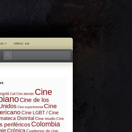
tos
»
videos: sar
as
Cine
ogotá
Cali
Cine alemán
biano
Cine de los
Cine
Unidos
Cine experimental
ericano
Cine LGBT / Cine
mateca Distrital
Cine mudo
Cine
Colombia
s periféricos
aje
Crónica
Cuadernos de cine