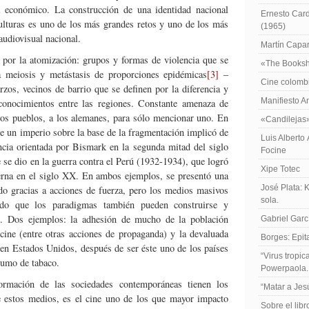
 económico. La construcción de una identidad nacional
Ernesto Card
ulturas es uno de los más grandes retos y uno de los más
(1965)
audiovisual nacional.
Martín Caparr
 por la atomización: grupos y formas de violencia que se
«The Booksh
a meiosis y metástasis de proporciones epidémicas
[3]
–
Cine colomb
rzos, vecinos de barrio que se definen por la diferencia y
Manifiesto A
conocimientos entre las regiones. Constante amenaza de
os pueblos, a los alemanes, para sólo mencionar uno. En
«Candilejas
de un imperio sobre la base de la fragmentación implicó de
Luis Alberto
ncia orientada por Bismark en la segunda mitad del siglo
Focine
e dio en la guerra contra el Perú (1932-1934), que logró
Xipe Totec
erna en el siglo XX. En ambos ejemplos, se presentó una
José Plata: 
o gracias a acciones de fuerza, pero los medios masivos
sola.
do que los paradigmas también pueden construirse y
s. Dos ejemplos: la adhesión de mucho de la población
Gabriel Garc
cine (entre otras acciones de propaganda) y la devaluada
Borges: Epita
en Estados Unidos, después de ser éste uno de los países
“Virus tropi
sumo de tabaco.
Powerpaola.
ormación de las sociedades contemporáneas tienen los
“Matar a Jes
estos medios, es el cine uno de los que mayor impacto
Sobre el lib