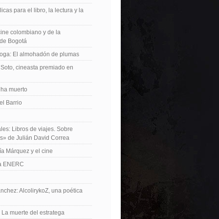
icas para el libro, la lectura y la
 cine colombiano y de la
de Bogotá
roga: El almohadón de plumas
Soto, cineasta premiado en
 ha muerto
el Barrio
les: Libros de viajes. Sobre
es» de Julián David Correa
ía Márquez y el cine
La ENERC
nchez: AlcolirykoZ, una poética
: La muerte del estratega