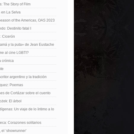
: The Story of Film
 en La Selva
Season of the Americas, OAS 2023
o: Destinito fatal I
: Cicerón
amá y la puta» de Jean Eustache
me al cine LGBTI?
a crónica
nte
critor argentino y la tradición
rquez: Poemas
nes de Cortázar sobre el cuento
żek: El árbol
dígenas: Un viaje de lo íntimo a lo
ca: Corazones solitarios
 el ‘showrunner’