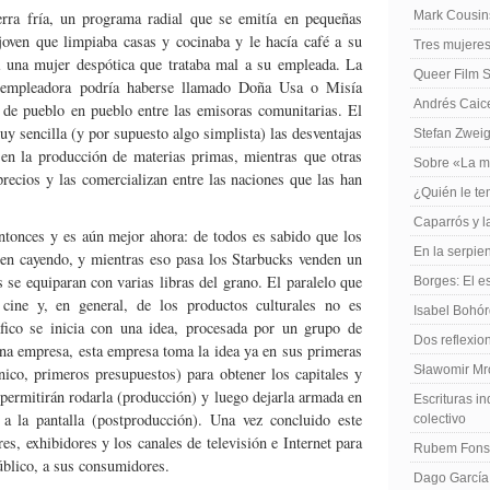
rra fría, un programa radial que se emitía en pequeñas
Mark Cousins
joven que limpiaba casas y cocinaba y le hacía café a su
Tres mujeres
ra una mujer despótica que trataba mal a su empleada. La
Queer Film 
empleadora podría haberse llamado Doña Usa o Misía
Andrés Caiced
 de pueblo en pueblo entre las emisoras comunitarias. El
 sencilla (y por supuesto algo simplista) las desventajas
Stefan Zweig
 en la producción de materias primas, mientras que otras
Sobre «La m
precios y las comercializan entre las naciones que las han
¿Quién le te
Caparrós y l
entonces y es aún mejor ahora: de todos es sabido que los
En la serpie
uen cayendo, y mientras eso pasa los Starbucks venden un
 se equiparan con varias libras del grano. El paralelo que
Borges: El es
cine y, en general, de los productos culturales no es
Isabel Bohó
áfico se inicia con una idea, procesada por un grupo de
Dos reflexio
na empresa, esta empresa toma la idea ya en sus primeras
Sławomir Mro
cnico, primeros presupuestos) para obtener los capitales y
 permitirán rodarla (producción) y luego dejarla armada en
Escrituras in
 a la pantalla (postproducción). Una vez concluido este
colectivo
es, exhibidores y los canales de televisión e Internet para
Rubem Fonse
úblico, a sus consumidores.
Dago García,