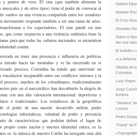
s y puntos de vista. El cine (que también alimenta la
Gabriel Elja
s musicales y de otros tipos) tiene el poder de convocar al
Glauber Roch
ir sueños en una vivencia compartida entre los creadores
en movimiento responde también a ser una suma de artes:
El Ciclo Ros
 transforman a los espectadores. El cine puede ser una
Oswaldo Osor
o, que como respuesta a una violencia endémica tiene la
Sobre el libr
tanas para que todas las culturas nacionales se encuentren
del cine lat
 identidad común.
El IndieBo y 
resada en tener una presencia e influencia en políticas
«La defensa 
 ha mirado hacia las montañas y se ha encerrado en sí
Utopías de p
forzado proceso, Colombia ha tenido que intervenir en
Colombia
 vinculación inseparable entre sus conflictos internos y la
ícil proceso, muchos de los colombianos, tradicionalmente
Lucy Virgen:
estro país en el narcotráfico han descubierto la alegría de
Jorge Carrió
nas con una alta valoración internacional: deportistas y
frontera
ulares o tradicionales. Los estudiosos de la geopolítica
“Siembra” de
dir el poder de una nación: desarrollo militar, poder
Lozano
cnologías informáticas, voluntad de poder y presencia
Pedro Zuluag
unto de características que podrían definir el lugar de
“Frantz” de 
 propio como nación y nuestra identidad entera, es la
 nos es: la música de nuestro Caribe ha navegado más allá
«Trainspotti