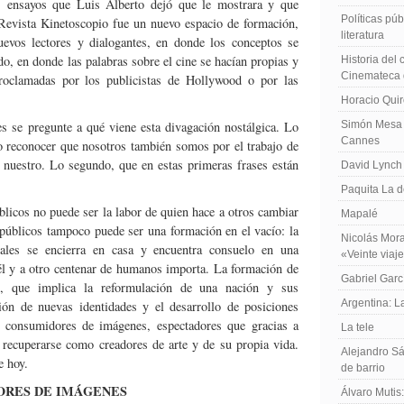
os ensayos que Luis Alberto dejó que le mostrara y que
Políticas públ
 Revista Kinetoscopio fue un nuevo espacio de formación,
literatura
uevos lectores y dialogantes, en donde los conceptos se
o, en donde las palabras sobre el cine se hacían propias y
Historia del
Cinemateca 
roclamadas por los publicistas de Hollywood o por las
Horacio Qui
s se pregunte a qué viene esta divagación nostálgica. Lo
Simón Mesa 
Cannes
o reconocer que nosotros también somos por el trabajo de
 nuestro. Lo segundo, que en estas primeras frases están
David Lynch
Paquita La d
licos no puede ser la labor de quien hace a otros cambiar
Mapalé
públicos tampoco puede ser una formación en el vacío: la
Nicolás Mora
iales se encierra en casa y encuentra consuelo en una
«Veinte viaj
él y a otro centenar de humanos importa. La formación de
Gabriel Garc
al, que implica la reformulación de una nación y sus
Argentina: 
ión de nuevas identidades y el desarrollo de posiciones
o consumidores de imágenes, espectadores que gracias a
La tele
 recuperarse como creadores de arte y de su propia vida.
Alejandro Sá
e hoy.
de barrio
ORES DE IMÁGENES
Álvaro Mutis