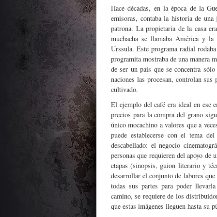
Hace décadas, en la época de la Gue
emisoras, contaba la historia de una 
patrona. La propietaria de la casa e
muchacha se llamaba América y la 
Urssula. Este programa radial rodaba
programita mostraba de una manera muy
de ser un país que se concentra sólo
naciones las procesan, controlan sus 
cultivado.
El ejemplo del café era ideal en ese 
precios para la compra del grano sig
único mocachino a valores que a veces
puede establecerse con el tema del 
descabellado: el negocio cinematogr
personas que requieren del apoyo de u
etapas (sinopsis, guion literario y té
desarrollar el conjunto de labores que
todas sus partes para poder llevarla
camino, se requiere de los distribuidor
que estas imágenes lleguen hasta su p