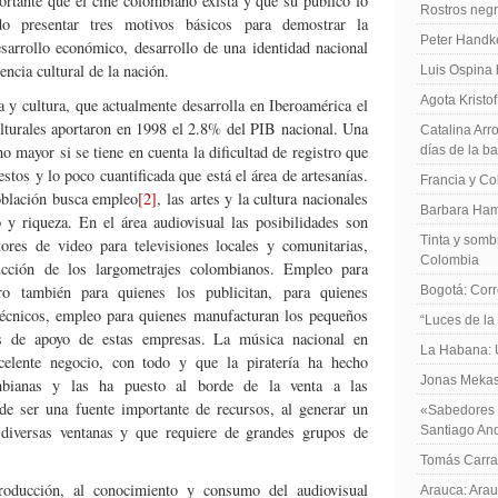
ortante que el cine colombiano exista y que su público lo
Rostros negr
o presentar tres motivos básicos para demostrar la
Peter Handk
sarrollo económico, desarrollo de una identidad nacional
encia cultural de la nación.
Luis Ospina
Agota Kristo
 y cultura, que actualmente desarrolla en Iberoamérica el
lturales aportaron en 1998 el 2.8% del PIB nacional. Una
Catalina Arro
 mayor si se tiene en cuenta la dificultad de registro que
días de la b
stos y lo poco cuantificada que está el área de artesanías.
Francia y Co
oblación busca empleo
[2]
, las artes y la cultura nacionales
Barbara Ham
 y riqueza. En el área audiovisual las posibilidades son
Tinta y sombr
ores de video para televisiones locales y comunitarias,
Colombia
ucción de los largometrajes colombianos. Empleo para
ro también para quienes los publicitan, para quienes
Bogotá: Corr
técnicos, empleo para quienes manufacturan los pequeños
“Luces de la
s de apoyo de estas empresas. La música nacional en
La Habana: 
elente negocio, con todo y que la piratería ha hecho
Jonas Mekas:
mbianas y las ha puesto al borde de la venta a las
de ser una fuente importante de recursos, al generar un
«Sabedores d
diversas ventanas y que requiere de grandes grupos de
Santiago An
Tomás Carras
roducción, al conocimiento y consumo del audiovisual
Arauca: Arau