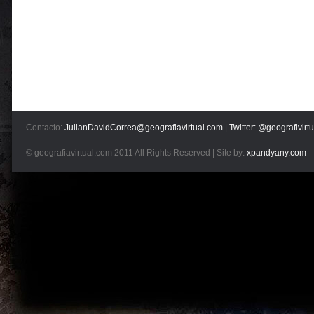
Contacto:
JulianDavidCorrea@geografiavirtual.com
|
Twitter: @geografivirtu
© geografiavirtual.com 2011 All Rights Reserved | Site by:
xpandyany.com