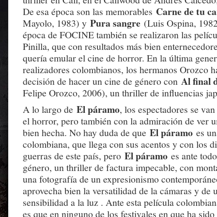
Carne de tu c
De esa época son las memorables
Pura sangre
Mayolo, 1983) y
(Luis Ospina, 1982
época de FOCINE también se realizaron las pelícu
Pinilla, que con resultados más bien enternecedore
quería emular el cine de horror. En la última gene
realizadores colombianos, los hermanos Orozco h
Al final 
decisión de hacer un cine de género con
Felipe Orozco, 2006), un thriller de influencias ja
El páramo
A lo largo de
, los espectadores se va
el horror, pero también con la admiración de ver 
El páramo
bien hecha. No hay duda de que
es una
colombiana, que llega con sus acentos y con los di
El páramo
guerras de este país, pero
es ante todo
género, un thriller de factura impecable, con mont
una fotografía de un expresionismo contemporáne
aprovecha bien la versatilidad de la cámaras y de u
sensibilidad a la luz . Ante esta película colombia
es que en ninguno de los festivales en que ha sido