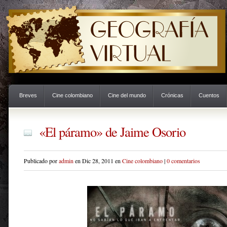
Breves
Cine colombiano
Cine del mundo
Crónicas
Cuentos
«El páramo» de Jaime Osorio
Publicado por
admin
en Dic 28, 2011 en
Cine colombiano
|
0 comentarios