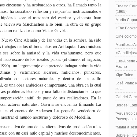
os cineastas y ha acobardado a otros, ha llamado tanto la
Ernesto Card
nos, ha suscitado reflexión y respuestas institucionales e
(1965)
hipótesis son: el asesinato del escritor y cineasta Juan
Martín Caparr
Muchachos a lo bien
ie televisiva
, la obra de un grupo
«The Booksh
 de un realizador como Víctor Gaviria.
Cine colomb
el Nuevo Cine Alemán y de las vidas en la sombra, ha sido
Manifiesto A
Los músicos
s trabajos de los últimos años en Antioquia:
 ser sobre la amistad y la vida trashumante, pero que
«Candilejas
l lado oscuro de los ideales paisas (el dinero, el negocio,
Luis Alberto
1990), un largometraje que pretende indagar sobre la vida
Focine
timas y victimarios: sicarios, milicianos, punkeros,
Xipe Totec
alizada con actores naturales y dentro de un estilo
José Plata: 
l, es una obra ambiciosa e importante, una obra en la cual
sola.
aves problemas técnicos y una falta de distanciamiento que
umpenización inútil de parte de sus realizadores. En la
Gabriel Garc
La
 con actores naturales, Gaviria se encuentra filmando
Borges: Epita
ada en el cuento de Andersen La pequeña vendedora de
“Virus tropi
te mostrar el mundo nocturno y doloroso de Medellín.
Powerpaola.
esentativa de una de las alternativas de producción a las
“Matar a Jes
país: con un casi nulo capital y muchos desconocimientos,
Sobre el lib