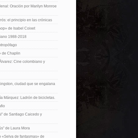
enal: Oración por Marilyn Monroe
ós: el principio en las crónicas
op» de Isabel Coixet
iano 1988-2018
ntropófago
» de Chaplin
 Álvarez: Cine colombiano y
Kingston, ciudad que se engalana
ía Márquez: Ladrón de bicicletas.
fio
cal” de Santiago Caicedo y
ús” de Laura Mora
ro «Selva de fantasmas» de