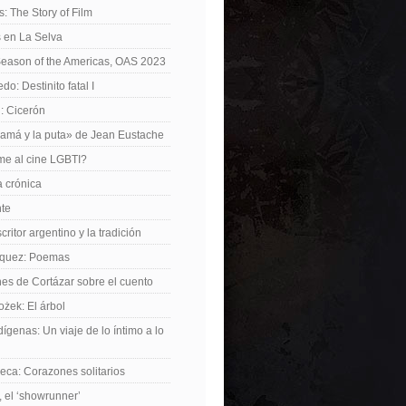
: The Story of Film
 en La Selva
Season of the Americas, OAS 2023
o: Destinito fatal I
: Cicerón
amá y la puta» de Jean Eustache
me al cine LGBTI?
a crónica
nte
critor argentino y la tradición
rquez: Poemas
nes de Cortázar sobre el cuento
żek: El árbol
dígenas: Un viaje de lo íntimo a lo
ca: Corazones solitarios
 el ‘showrunner’