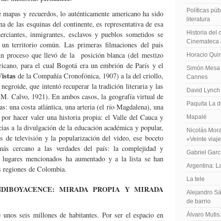
Políticas públ
 mapas y recuerdos, lo auténticamente americano ha sido
literatura
na de las esquinas del continente, es representativa de esa
Historia del
erciantes, inmigrantes, esclavos y pueblos sometidos se
Cinemateca 
 un territorio común. Las primeras filmaciones del país
 un proceso que llevó de la posición blanca (del mestizo
Horacio Qui
ricano, para el cual Bogotá era un embrión de París y el
Simón Mesa 
Vistas
de la Compañía Cronofónica, 1907) a la del criollo,
Cannes
egroide, que intentó recuperar la tradición literaria y las
David Lynch
M. Calvo, 1921). En ambos casos, la geografía virtual de
Paquita La d
: una costa atlántica, una arteria (el río Magdalena), una
 por hacer valer una historia propia: el Valle del Cauca y
Mapalé
ias a la divulgación de la educación académica y popular,
Nicolás Mora
es de televisión y la popularización del video, ese boceto
«Veinte viaj
más cercano a las verdades del país: la complejidad y
Gabriel Garc
s lugares mencionados ha aumentado y a la lista se han
Argentina: 
s regiones de Colombia.
La tele
DIBOYACENCE: MIRADA PROPIA Y MIRADA
Alejandro Sá
de barrio
 unos seis millones de habitantes. Por ser el espacio en
Álvaro Mutis