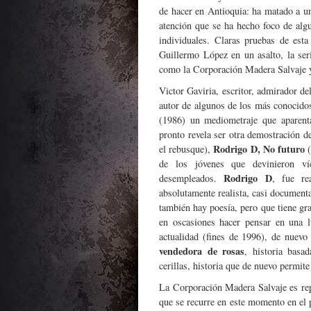
de hacer en Antioquia: ha matado a un
atención que se ha hecho foco de algu
individuales. Claras pruebas de esta 
Guillermo López en un asalto, la ser
como la Corporación Madera Salvaje y
Victor Gaviria, escritor, admirador d
autor de algunos de los más conocido
(1986) un mediometraje que aparenta
pronto revela ser otra demostración de
Rodrigo D, No futuro
el rebusque),
(
de los jóvenes que devinieron víc
Rodrigo D
desempleados.
, fue re
absolutamente realista, casi documenta
también hay poesía, pero que tiene gr
en oscasiones hacer pensar en una l
actualidad (fines de 1996), de nuevo
vendedora de rosas
, historia bas
cerillas, historia que de nuevo permi
La Corporación Madera Salvaje es repr
que se recurre en este momento en el 