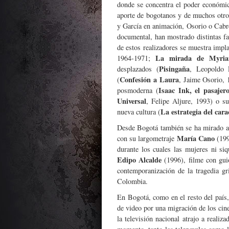
donde se concentra el poder económico
aporte de bogotanos y de muchos otro
y García en animación, Osorio o Cab
documental, han mostrado distintas fa
de estos realizadores se muestra impl
La mirada de Myri
1964-1971;
Pisingaña
desplazados (
, Leopoldo P
Confesión a Laura
(
, Jaime Osorio,
Isaac Ink, el pasajer
posmoderna (
Universal
, Felipe Aljure, 1993) o su
La estrategia del cara
nueva cultura (
Desde Bogotá también se ha mirado al
María Cano
con su largometraje
(199
durante los cuales las mujeres ni siq
Edipo Alcalde
(1996), filme con gui
contemporanización de la tragedia gr
Colombia.
En Bogotá, como en el resto del país,
de video por una migración de los cin
la televisión nacional atrajo a reali