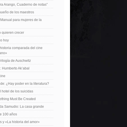
ra Arango, Cuaderno de notas”
 sueño de los maestros
: Manual para mujeres de la
 quieren crecer
ico hoy
istoria comparada del cine
cano»
Trilogía de Auschwitz
: Humberto Ak’abal
cine
de: ¿Hay poder en la literatura?
 hotel de los suicidas
ething Must Be Created
da Samudio: La casa grande
le 100 años
s y «La historia del amor»