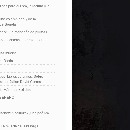
icas para el libro, la lectura y la
 cine colombiano y de la
de Bogotá
roga: El almohadón de plumas
Soto, cineasta premiado en
 ha muerto
el Barrio
les: Libros de viajes. Sobre
es» de Julián David Correa
ía Márquez y el cine
La ENERC
nchez: AlcolirykoZ, una poética
: La muerte del estratega