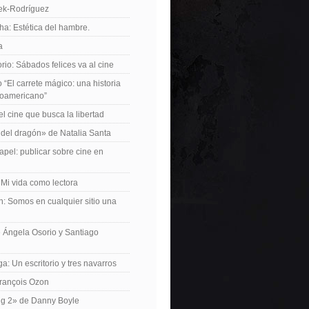
iek-Rodríguez
a: Estética del hambre.
a
io: Sábados felices va al cine
o “El carrete mágico: una historia
inoamericano”
el cine que busca la libertad
del dragón» de Natalia Santa
apel: publicar sobre cine en
 Mi vida como lectora
n: Somos en cualquier sitio una
 Ángela Osorio y Santiago
a: Un escritorio y tres navarros
François Ozon
ng 2» de Danny Boyle