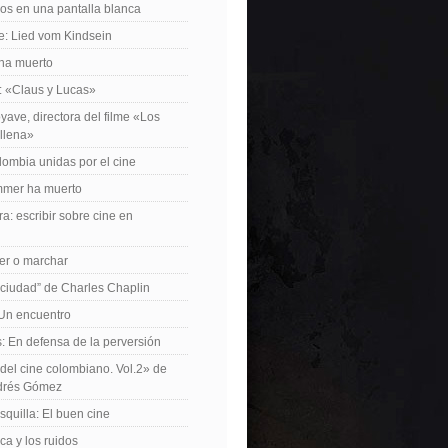
os en una pantalla blanca
e: Lied vom Kindsein
 ha muerto
f: «Claus y Lucas»
yave, directora del filme «Los
allena»
lombia unidas por el cine
mer ha muerto
a: escribir sobre cine en
er o marchar
 ciudad” de Charles Chaplin
Un encuentro
 En defensa de la perversión
el cine colombiano. Vol.2» de
drés Gómez
quilla: El buen cine
ca y los ruidos