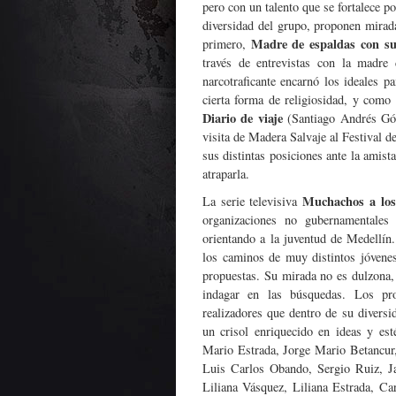
pero con un talento que se fortalece po
diversidad del grupo, proponen mirada
Madre de espaldas con su
primero,
través de entrevistas con la madre
narcotraficante encarnó los ideales p
cierta forma de religiosidad, y como
Diario de viaje
(Santiago Andrés Góm
visita de Madera Salvaje al Festival d
sus distintas posiciones ante la amista
atraparla.
Muchachos a los
La serie televisiva
organizaciones no gubernamentales
orientando a la juventud de Medellín
los caminos de muy distintos jóvenes
propuestas. Su mirada no es dulzona, 
indagar en las búsquedas. Los pro
realizadores que dentro de su diversi
un crisol enriquecido en ideas y est
Mario Estrada, Jorge Mario Betancur
Luis Carlos Obando, Sergio Ruiz, J
Liliana Vásquez, Liliana Estrada, C