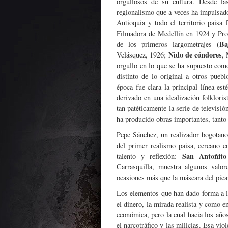
orgullosos de su cultura. Desde la
regionalismo que a veces ha impulsad
Antioquia y todo el territorio paisa
Filmadora de Medellín en 1924 y Proc
Ba
de los primeros largometrajes (
Nido de cóndores
Velásquez, 1926;
, 
orgullo en lo que se ha supuesto com
distinto de lo original a otros pue
época fue clara la principal línea est
derivado en una idealización folklori
tan patéticamente la serie de televisi
ha producido obras importantes, tanto 
Pepe Sánchez, un realizador bogotano,
del primer realismo paisa, cercano e
San Antoñito
talento y reflexión:
Carrasquilla, muestra algunos val
ocasiones más que la máscara del píca
Los elementos que han dado forma a la
el dinero, la mirada realista y como en
económica, pero la cual hacia los año
el narcotráfico y las milicias. Esa vio