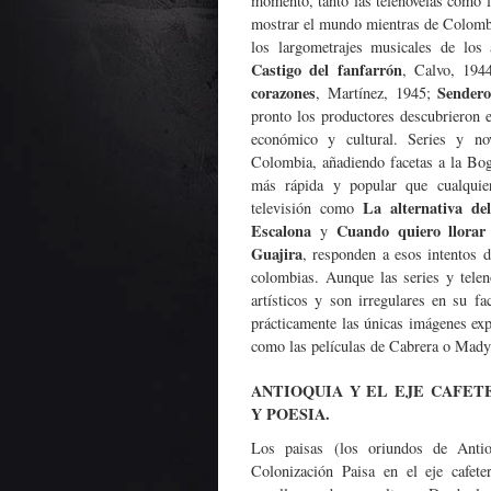
momento, tanto las telenovelas como l
mostrar el mundo mientras de Colomb
los largometrajes musicales de los
Castigo del fanfarrón
, Calvo, 194
corazones
Sendero
, Martínez, 1945;
pronto los productores descubrieron e
económico y cultural. Series y no
Colombia, añadiendo facetas a la Bo
más rápida y popular que cualquier
La alternativa de
televisión como
Escalona
Cuando quiero llorar
y
Guajira
, responden a esos intentos d
colombias. Aunque las series y teleno
artísticos y son irregulares en su fa
prácticamente las únicas imágenes ex
como las películas de Cabrera o Mad
ANTIOQUIA Y EL EJE CAFE
Y POESIA.
Los paisas (los oriundos de Anti
Colonización Paisa en el eje cafe