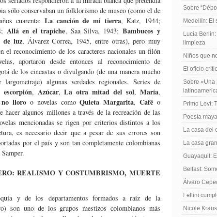
os seriados respondieron a la mirada blanca que pretendía
Sobre “Débo
ia sólo conservaban un folklorismo de museo (como el de
La canción de mi tierra
 años cuarenta:
, Katz, 1944;
Medellín: El
Allá en el trapiche
Bambucos y
4;
, Saa Silva, 1943;
Lucia Berlin
 de luz
, Álvarez Correa, 1945, entre otras), pero muy
limpieza
n el reconocimiento de los caracteres nacionales un filón
Niños que no
velas, aportaron desde entonces al reconocimiento de
El oficio crít
gotá de los cineastas o divulgando (de una manera mucho
 largometraje) algunas verdades regionales. Series de
Sobre «Una h
l escorpión
Azúcar
La otra mitad del sol
María
,
,
,
,
latinoameri
 no lloro
Quieta Margarita
Café
o novelas como
,
o
Primo Levi: 
e hacer algunos millones a través de la recreación de las
Poesía maya
velas mencionadas se rigen por criterios distintos a los
La casa del 
ctura, es necesario decir que a pesar de sus errores son
portadas por el país y son tan completamente colombianas
La casa gran
y Samper.
Guayaquil: El
Belfast: Som
TERO: REALISMO Y COSTUMBRISMO, MUERTE
Álvaro Cepe
Fellini cump
oquia y de los departamentos formados a raiz de la
tero) son uno de los grupos mestizos colombianos más
Nicole Kraus