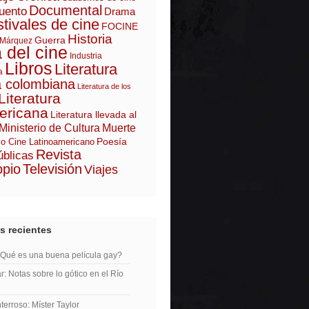
Documental
uento
Drama
tivales de cine
FOCINE
Historia
Guerra
 Márquez
a del cine
Industria
Libros
Literatura
a
a colombiana
Literatura de los
Literatura
ericana
Literatura llevada al
Ministerio de Cultura
Muerte
Poesía
o Cine Latinoamericano
Revista
úblicas
opio
Televisión
Viajes
s recientes
¿Qué es una buena película gay?
r: Notas sobre lo gótico en el Río
erroso: Míster Taylor