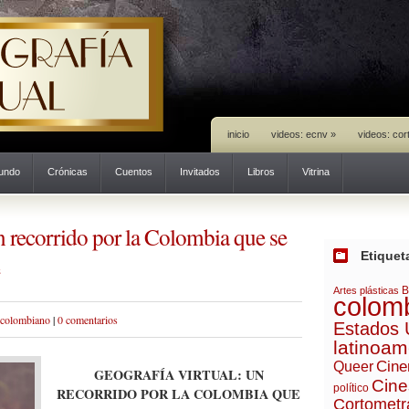
inicio
videos: ecnv
»
videos: cor
mundo
Crónicas
Cuentos
Invitados
Libros
Vitrina
n recorrido por la Colombia que se
Etiquet
B
Artes plásticas
colom
 colombiano
|
0 comentarios
Estados 
latinoam
Cine
Queer
GEOGRAFÍA VIRTUAL: UN
Cine
político
RECORRIDO POR LA COLOMBIA QUE
Cortometr