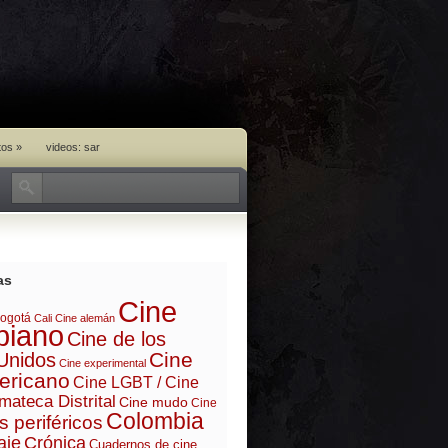
tos
»
videos: sar
as
Cine
ogotá
Cali
Cine alemán
biano
Cine de los
Cine
Unidos
Cine experimental
ericano
Cine LGBT / Cine
mateca Distrital
Cine mudo
Cine
Colombia
s periféricos
aje
Crónica
Cuadernos de cine