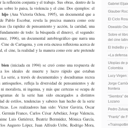
r la reflexión conjunta y el trabajo. Sus obras, dentro de la
Gabriel Elja
s sobre lo paisa, la violencia y el cine. Dos ejemplos: el
Glauber Roch
 hijo
(Ana Victoria Ochoa, 1995), un documental que a
El Ciclo Ros
 de Pablo Escobar, revela la precisa manera como este
aisas (la rapidez de pensamiento y acción, la caridad, una
Oswaldo Osor
 fundamento de todo: la búsqueda el dinero), el segundo:
Sobre el libr
ez, 1996), un documental autobiográfico que narra una
del cine lat
e Cine de Cartagena, y con esta excusa reflexiona acerca de
El IndieBo y 
d, el cine, la realidad y la manera como este arte pretende
«La defensa 
Utopías de p
 bien
(iniciada en 1994) se creó como una respuesta de
Colombia
 a los ideales de muerte y lucro rápido que estaban
Lucy Virgen:
. La serie, a través de documentales y docudramas recrea
 antioqueños, refleja la diversidad de pensamientos y de
Jorge Carrió
ni moralista, ni ingenua, y más que certezas se ocupa de
frontera
gramas de la serie han sido encargados a distintos
“Siembra” de
dad de estilos, tendencias y saberes han hecho de la serie
Lozano
éticas. Los realizadores han sido: Víctor Gaviria, Oscar
Pedro Zuluag
, Germán Franco, Carlos César Arbeláez, Jorge Valencia,
“Frantz” de 
aime Luis Gutiérrez, Beatriz Bermúdez, Mónica García,
arlos Augusto López, Juan Alfredo Uribe, Rodrigo Mora,
«Trainspotti