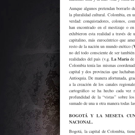
Aunque algunos pretendan borrarlo de
la pluralidad cultural. Colombia, en u
verdad: conquistadores, colonos, com
han encontrado en el mestizaje o en
exhibieron esta realidad a través de
capitalino, más eurocéntrico que ame
resto de la nación un mundo exótico (
no del todo consciente de ser también n
La María
realidades del país (v.g.
de 
Colombia tenía las mismas coordenadas
capital y dos provincias que luchaban
Antioquia. De manera afortunada, grac
a la creación de los canales regional
cartográfico se ha hecho cada vez 
profundidad de la “vistas” sobre lo
sumado de una u otra manera todas la
BOGOTÁ Y LA MESETA CUN
NACIONAL.
Bogotá, la capital de Colombia, tiene