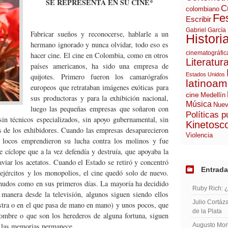
SE REPRESENTA EN SU CINE*
C
colombiano
Fes
Escribir
Gabriel García
Fabricar sueños y reconocerse, hablarle a un
Histori
hermano ignorado y nunca olvidar, todo eso es
cinematográfic
hacer cine. El cine en Colombia, como en otros
Literatur
países americanos, ha sido una empresa de
Estados Unidos
quijotes. Primero fueron los camarógrafos
latinoam
europeos que retrataban imágenes exóticas para
cine
Medellín
sus productoras y para la exhibición nacional,
Música
Nuev
luego las pequeñas empresas que soñaron con
Políticas p
 sin técnicos especializados, sin apoyo gubernamental, sin
Kinetosc
rés de los exhibidores. Cuando las empresas desaparecieron
Violencia
s locos emprendieron su lucha contra los molinos y fue
e cíclope que a la vez defendía y destruía, que apoyaba la
iar los acetatos. Cuando el Estado se retiró y concentró
Entrada
 ejércitos y los monopolios, el cine quedó solo de nuevo.
snudos como en sus primeros días. La mayoría ha decidido
Ruby Rich: 
 manera desde la televisión, algunos siguen siendo ellos
Julio Cortáza
stra o en el que pasa de mano en mano) y unos pocos, que
de la Plata
ombre o que son los herederos de alguna fortuna, siguen
de las memorias permanece.
Augusto Mont