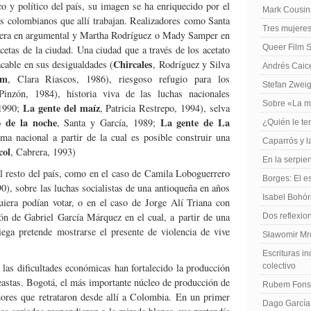
 y político del país, su imagen se ha enriquecido por el
Mark Cousins
s colombianos que allí trabajan. Realizadores como Santa
Tres mujeres
rera en argumental y Martha Rodríguez o Mady Samper en
Queer Film 
cetas de la ciudad. Una ciudad que a través de los acetato
Chircales
acable en sus desigualdades (
, Rodríguez y Silva
Andrés Caiced
am
, Clara Riascos, 1986), riesgoso refugio para los
Stefan Zweig
inzón, 1984), historia viva de las luchas nacionales
Sobre «La m
La gente del maíz
 1990;
, Patricia Restrepo, 1994), selva
o de la noche
La gente de La
, Santa y García, 1989;
¿Quién le te
ma nacional a partir de la cual es posible construir una
Caparrós y l
col
, Cabrera, 1993)
En la serpie
 resto del país, como en el caso de Camila Loboguerrero
Borges: El es
0), sobre las luchas socialistas de una antioqueña en años
Isabel Bohó
uiera podían votar, o en el caso de Jorge Alí Triana con
ón de Gabriel García Márquez en el cual, a partir de una
Dos reflexio
iega pretende mostrarse el presente de violencia de vive
Sławomir Mro
Escrituras in
 las dificultades económicas han fortalecido la producción
colectivo
eastas. Bogotá, el más importante núcleo de producción de
Rubem Fonse
zadores que retrataron desde allí a Colombia. En un primer
Dago García,