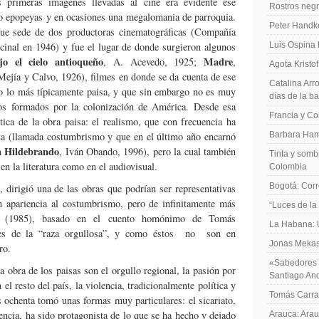
s primeras imágenes llevadas al cine era evidente ese
Rostros negr
o epopeyas y en ocasiones una megalomania de parroquia.
Peter Handk
 fue sede de dos productoras cinematográficas (Compañía
inal en 1946) y fue el lugar de donde surgieron algunos
Luis Ospina
jo el cielo antioqueño
Madre
, A. Acevedo, 1925;
,
Agota Kristo
Mejía y Calvo, 1926), filmes en donde se da cuenta de ese
Catalina Arro
o lo más típicamente paisa, y que sin embargo no es muy
días de la b
blos formados por la colonización de América. Desde esa
Francia y Co
ética de la obra paisa: el realismo, que con frecuencia ha
sta (llamada costumbrismo y que en el último año encarnó
Barbara Ham
Hildebrando
ón
, Iván Obando, 1996), pero la cual también
Tinta y sombr
en la literatura como en el audiovisual.
Colombia
Bogotá: Corr
 dirigió una de las obras que podrían ser representativas
n apariencia al costumbrismo, pero de infinitamente más
“Luces de la
(1985), basado en el cuento homónimo de Tomás
La Habana: 
ores de la “raza orgullosa”, y como éstos no son en
Jonas Mekas:
ro.
«Sabedores d
 obra de los paisas son el orgullo regional, la pasión por
Santiago An
 el resto del país, la violencia, tradicionalmente política y
Tomás Carras
s ochenta tomó unas formas muy particulares: el sicariato,
lencia, ha sido protagonista de lo que se ha hecho y dejado
Arauca: Arau