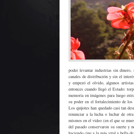
poder levantar industrias sin dinero,
canales de distribución y sin el inte
y empezó el olvido, algunos artista
entonces cuando llegó el Estado: torp
memoria en imágenes para luego extrav
su poder en el fortalecimiento de los
Los quijotes han quedado casi tan de
renunciar a la lucha o luchar de otra
mismos en el video (en el que se mue
del pasado conservaron su suerte y n
haciendo cine y la más vital y bella 