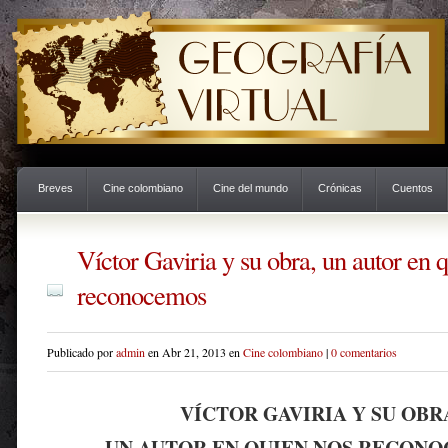
Breves
Cine colombiano
Cine del mundo
Crónicas
Cuentos
Víctor Gaviria y su obra, un autor en 
reconocemos
Publicado por
admin
en Abr 21, 2013 en
Cine colombiano
|
0 comentarios
VÍCTOR GAVIRIA Y SU OBR
UN AUTOR EN QUIEN NOS RECON