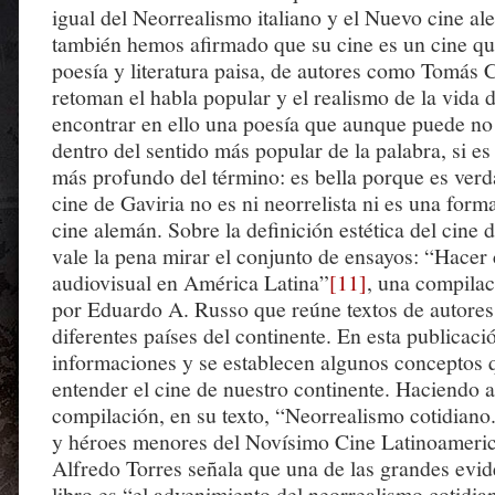
igual del Neorrealismo italiano y el Nuevo cine a
también hemos afirmado que su cine es un cine que
poesía y literatura paisa, de autores como Tomás 
retoman el habla popular y el realismo de la vida d
encontrar en ello una poesía que aunque puede no
dentro del sentido más popular de la palabra, si es 
más profundo del término: es bella porque es verd
cine de Gaviria no es ni neorrelista ni es una form
cine alemán. Sobre la definición estética del cine 
vale la pena mirar el conjunto de ensayos: “Hacer
audiovisual en América Latina”
[11]
, una compila
por Eduardo A. Russo que reúne textos de autores
diferentes países del continente. En esta publicaci
informaciones y se establecen algunos conceptos q
entender el cine de nuestro continente. Haciendo a
compilación, en su texto, “Neorrealismo cotidiano
y héroes menores del Novísimo Cine Latinoameri
Alfredo Torres señala que una de las grandes evid
libro es “el advenimiento del neorrealismo cotidi