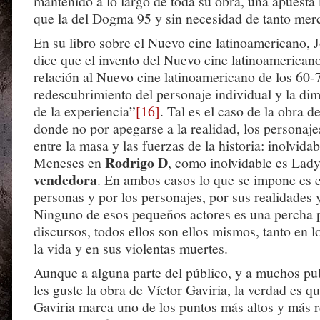
mantenido a lo largo de toda su obra, una apuest
que la del Dogma 95 y sin necesidad de tanto mer
En su libro sobre el Nuevo cine latinoamericano, J
dice que el invento del Nuevo cine latinoamerican
relación al Nuevo cine latinoamericano de los 60-7
redescubrimiento del personaje individual y la di
de la experiencia”
[16]
. Tal es el caso de la obra d
donde no por apegarse a la realidad, los personaj
entre la masa y las fuerzas de la historia: inolvida
Rodrigo D
Meneses en
, como inolvidable es Lad
vendedora
. En ambos casos lo que se impone es e
personas y por los personajes, por sus realidades 
Ninguno de esos pequeños actores es una percha 
discursos, todos ellos son ellos mismos, tanto en 
la vida y en sus violentas muertes.
Aunque a alguna parte del público, y a muchos pub
les guste la obra de Víctor Gaviria, la verdad es qu
Gaviria marca uno de los puntos más altos y más r