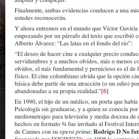
Finalmente, ambas evidencias conducen a una mi
ustedes reconocerán.
Y ahora entremos en el mundo que Víctor Gaviria 
empezando por un párrafo del texto que escribió co
Alberto Álvarez: “Las latas en el fondo del río”:
“El deseo de hacer cine a cualquier precio condu
servidumbres y a muchos olvidos, más o menos co
olvidos, el más fundamental y pernicioso es el de
físico. El cine colombiano olvida que la opción ci
básica debe partir de una atracción (o un odio) por
abandonadas a su propia realidad.”
[6]
En 1990, el hijo de un médico, un poeta que había
Psicología sin graduarse, y a quien se conocía por
mediometrajes para televisión y media docena de
hechos en formato ¾ fue invitado al Festival Inter
Rodrigo D No fu
de Cannes con su
opera prima
:
financiada por FOCINE
[7]
), en 1998 la sorpresa s