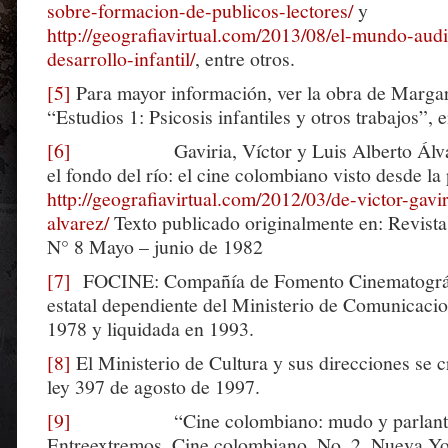
sobre-formacion-de-publicos-lectores/
y
http://geografiavirtual.com/2013/08/el-mundo-audi
desarrollo-infantil/
, entre otros.
[5]
Para mayor información, ver la obra de Marga
“Estudios 1: Psicosis infantiles y otros trabajos”, e
[6]
Gaviria, Víctor y Luis Alberto Álvarez
el fondo del río: el cine colombiano visto desde la
http://geografiavirtual.com/2012/03/de-victor-gavir
alvarez/
Texto publicado originalmente en: Revista
N° 8 Mayo – junio de 1982
[7]
FOCINE: Compañía de Fomento Cinematográfi
estatal dependiente del Ministerio de Comunicaci
1978 y liquidada en 1993.
[8]
El Ministerio de Cultura y sus direcciones se c
ley 397 de agosto de 1997.
[9]
“Cine colombiano: mudo y parlante
Entreextremos. Cine colombiano, No. 2, Nueva Yor