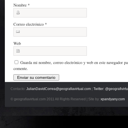
Nombre
*
Correo electrónico
*
Web
Guarda mi nombre, correo electrónico y web en este navegador pa
comente.
Contacto:
JulianDavidCorrea@geografiavirtual.com
|
Twitter: @geografivirtu
© geografiavirtual.com 2011 All Rights Reserved | Site by:
xpandyany.com