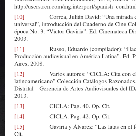
http://users.rcn.com/mg.interport/spanish_con.htm
[10]
Correa, Julián David: “Una mirada qu
universal”, introducción del Cuaderno de Cine C
época No. 3: “Víctor Gaviria”. Ed. Cinemateca Dist
2003.
[11]
Russo, Eduardo (compilador): “Hacer
Producción audiovisual en América Latina”. Ed. 
Aires, 2008.
[12]
Varios autores: “CICLA: Cita con el 
latinoamericano” Colección Catálogos Razonados
Distrital – Gerencia de Artes Audiovisuales del 
2013.
[13]
CICLA: Pag. 40. Op. Cit.
[14]
CICLA: Pag. 42. Op. Cit.
[15]
Gaviria y Álvarez: “Las latas en el fon
Cit.