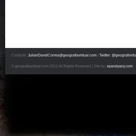
Contacto:
JulianDavidCorrea@geografiavirtual.com
|
Twitter: @geografivirtu
© geografiavirtual.com 2011 All Rights Reserved | Site by:
xpandyany.com