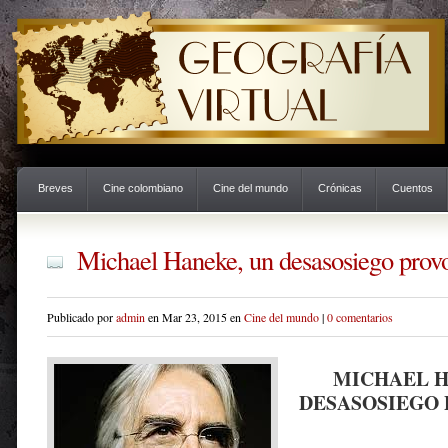
Breves
Cine colombiano
Cine del mundo
Crónicas
Cuentos
Michael Haneke, un desasosiego prov
Publicado por
admin
en Mar 23, 2015 en
Cine del mundo
|
0 comentarios
MICHAEL H
DESASOSIEGO