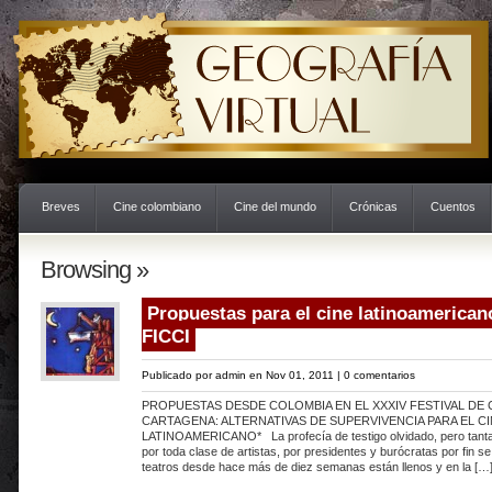
Breves
Cine colombiano
Cine del mundo
Crónicas
Cuentos
Browsing »
Propuestas para el cine latinoamericano
FICCI
Publicado por
admin
en Nov 01, 2011 |
0 comentarios
PROPUESTAS DESDE COLOMBIA EN EL XXXIV FESTIVAL DE 
CARTAGENA: ALTERNATIVAS DE SUPERVIVENCIA PARA EL C
LATINOAMERICANO* La profecía de testigo olvidado, pero tant
por toda clase de artistas, por presidentes y burócratas por fin se
teatros desde hace más de diez semanas están llenos y en la […