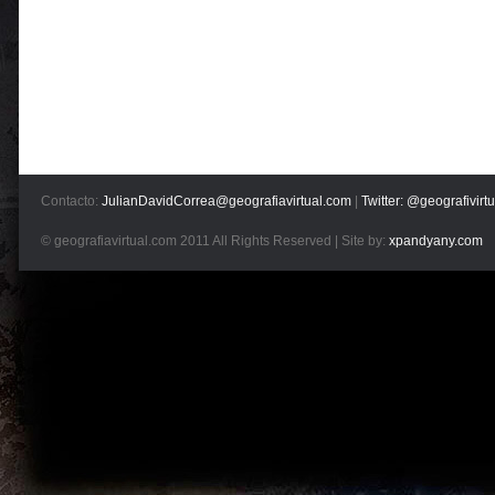
Contacto:
JulianDavidCorrea@geografiavirtual.com
|
Twitter: @geografivirtu
© geografiavirtual.com 2011 All Rights Reserved | Site by:
xpandyany.com