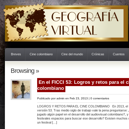
Breves
Cine colombiano
Cine del mundo
Crónicas
Cuentos
Browsing »
En el FICCI 53: Logros y retos para el c
colombiano
Publicado por
admin
en Feb 23, 2013 |
0 comentarios
LOGROS Y RETOS PARA EL CINE COLOMBIANO En 2013, el FI
versión 53. Tras medio siglo de trabajo vale la pena preguntarse:
jugado algún papel en el desarrollo del audiovisual colombiano?, 
festivales espacios para buscar ese desarrollo? Existen muchos 
un festival […]