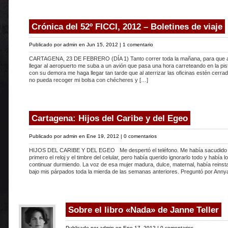
Crónica del 52º FICCI, 2012 – Boletines de viaje
Publicado por
admin
en Jun 15, 2012 |
1 comentario
CARTAGENA, 23 DE FEBRERO (DÍA 1) Tanto correr toda la mañana, para que a
llegar al aeropuerto me suba a un avión que pasa una hora carreteando en la pis
con su demora me haga llegar tan tarde que al aterrizar las oficinas estén cerra
no pueda recoger mi bolsa con chécheres y […]
Cartagena: Hijos del Caribe y del Egeo
Publicado por
admin
en Ene 19, 2012 |
0 comentarios
HIJOS DEL CARIBE Y DEL EGEO Me despertó el teléfono. Me había sacudido
primero el reloj y el timbre del celular, pero había querido ignorarlo todo y había 
continuar durmiendo. La voz de esa mujer madura, dulce, maternal, había reinst
bajo mis párpados toda la mierda de las semanas anteriores. Preguntó por Anny
Sobre el libro «Nada» de Janne Teller
Publicado por
admin
en Ene 17, 2012 |
0 comentarios