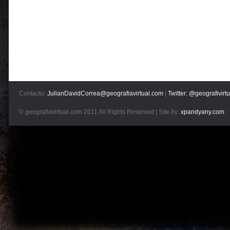
Contacto:
JulianDavidCorrea@geografiavirtual.com
|
Twitter: @geografivirtu
© geografiavirtual.com 2011 All Rights Reserved | Site by:
xpandyany.com