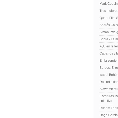
Mark Cousins
Tres mujeres
Queer Film 
Andrés Caiced
Stefan Zweig
Sobre «La m
¿Quién le te
Caparrós y l
En la serpie
Borges: El es
Isabel Bohó
Dos reflexio
Sławomir Mro
Escrituras in
colectivo
Rubem Fonse
Dago García,