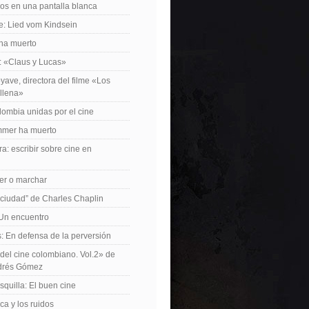
os en una pantalla blanca
e: Lied vom Kindsein
 ha muerto
f: «Claus y Lucas»
yave, directora del filme «Los
allena»
lombia unidas por el cine
mer ha muerto
a: escribir sobre cine en
er o marchar
 ciudad” de Charles Chaplin
Un encuentro
 En defensa de la perversión
el cine colombiano. Vol.2» de
drés Gómez
quilla: El buen cine
ca y los ruidos