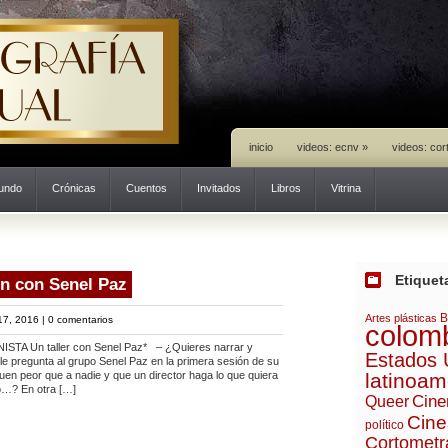
inicio
videos: ecnv
»
videos: cor
mundo
Crónicas
Cuentos
Invitados
Libros
Vitrina
Etiquet
ón con Senel Paz
B
Artes plásticas
17, 2016 |
0 comentarios
colom
TA Un taller con Senel Paz* – ¿Quieres narrar y
Estados 
-le pregunta al grupo Senel Paz en la primera sesión de su
guen peor que a nadie y que un director haga lo que quiera
latinoam
jo…? En otra […]
Cine
Queer
Cine
político
Cortometr