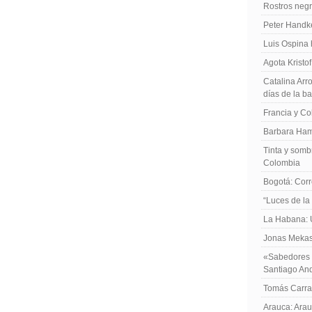
Rostros negr
Peter Handk
Luis Ospina
Agota Kristo
Catalina Arro
días de la b
Francia y Co
Barbara Ham
Tinta y sombr
Colombia
Bogotá: Corr
“Luces de la
La Habana: 
Jonas Mekas:
«Sabedores d
Santiago An
Tomás Carras
Arauca: Arau