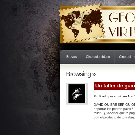
Breves
Cine colombiano
Cine del 
Browsing »
Un taller de gui
Publicado por
admin
en Ago 
DAVID QUIERE SER GUIONIS
soportar los peores palos? 
taller-. ¿Soportar que te pa
con el producto de tu traba