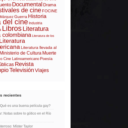
Documental
uento
Drama
tivales de cine
FOCINE
Historia
Guerra
 Márquez
a del cine
Industria
Libros
Literatura
a
a colombiana
Literatura de los
Literatura
ericana
Literatura llevada al
Ministerio de Cultura
Muerte
Poesía
o Cine Latinoamericano
Revista
úblicas
opio
Televisión
Viajes
s recientes
¿Qué es una buena película gay?
r: Notas sobre lo gótico en el Río
erroso: Míster Taylor