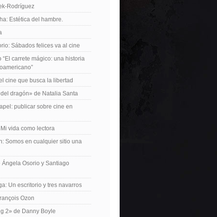
iek-Rodríguez
a: Estética del hambre.
a
io: Sábados felices va al cine
o “El carrete mágico: una historia
inoamericano”
el cine que busca la libertad
del dragón» de Natalia Santa
apel: publicar sobre cine en
 Mi vida como lectora
n: Somos en cualquier sitio una
 Ángela Osorio y Santiago
a: Un escritorio y tres navarros
François Ozon
ng 2» de Danny Boyle