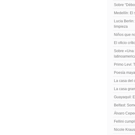
Sobre “Débo
Medellín: El
Lucia Berlin
limpieza
Niños que no
El oficio crít
Sobre «Una h
latinoameri
Primo Levi: 
Poesía maya
La casa del 
La casa gran
Guayaquil: El
Belfast: Som
Álvaro Cepe
Fellini cump
Nicole Kraus