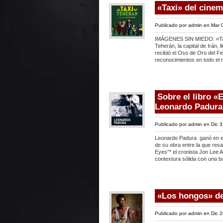
«Taxi» del cinem
Publicado por
admin
en Mar 0
IMÁGENES SIN MIEDO: «Taxi
Teherán, la capital de Irán,
recibió el Oso de Oro del Fe
reconocimientos en todo el
Sobre el libro 
Leonardo Padura
Publicado por
admin
en Dic 3
Leonardo Padura ganó en el 
de su obra entre la que res
Eyes”* el cronista Jon Lee 
contextura sólida con una b
«Los hongos» de
Publicado por
admin
en Dic 2