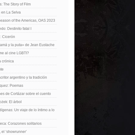
: The Story of Film
 en La Selva
Season of the Americas, OAS 2023
o: Destinito fatal I
: Cicerón
amá y la puta» de Jean Eustache
me al cine LGBTI?
a crónica
nte
critor argentino y la tradición
rquez: Poemas
nes de Cortázar sobre el cuento
żek: El árbol
dígenas: Un viaje de lo íntimo a lo
ca: Corazones solitarios
 el ‘showrunner’