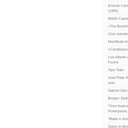
Ernesto Card
(1965)
Martín Caparr
«The Booksh
Cine colomb
Manifiesto A
«Candilejas
Luis Alberto
Focine
Xipe Totec
José Plata: 
sola.
Gabriel Garc
Borges: Epita
“Virus tropi
Powerpaola.
“Matar a Jes
Sobre el lib