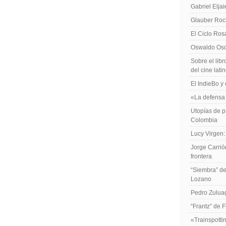
Gabriel Elja
Glauber Roch
El Ciclo Ros
Oswaldo Osor
Sobre el libr
del cine lat
El IndieBo y 
«La defensa 
Utopías de p
Colombia
Lucy Virgen:
Jorge Carrió
frontera
“Siembra” de
Lozano
Pedro Zuluag
“Frantz” de 
«Trainspotti