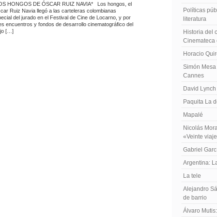
S HONGOS DE ÓSCAR RUIZ NAVIA* Los hongos, el
Políticas públ
ar Ruiz Navia llegó a las carteleras colombianas
cial del jurado en el Festival de Cine de Locarno, y por
literatura
es encuentros y fondos de desarrollo cinematográfico del
jo […]
Historia del
Cinemateca 
Horacio Qui
Simón Mesa 
Cannes
David Lynch
Paquita La d
Mapalé
Nicolás Mora
«Veinte viaj
Gabriel Garc
Argentina: 
La tele
Alejandro Sá
de barrio
Álvaro Mutis