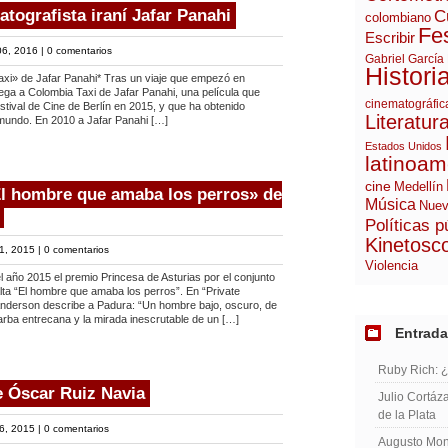
atografista iraní Jafar Panahi
C
colombiano
Fes
Escribir
6, 2016 |
0 comentarios
Gabriel García
Histori
» de Jafar Panahi* Tras un viaje que empezó en
 llega a Colombia Taxi de Jafar Panahi, una película que
cinematográfic
stival de Cine de Berlín en 2015, y que ha obtenido
Literatur
 mundo. En 2010 a Jafar Panahi […]
Estados Unidos
latinoam
cine
Medellín
«El hombre que amaba los perros» de
Música
Nuev
Políticas p
Kinetosc
1, 2015 |
0 comentarios
Violencia
año 2015 el premio Princesa de Asturias por el conjunto
alta “El hombre que amaba los perros”. En “Private
Anderson describe a Padura: “Un hombre bajo, oscuro, de
arba entrecana y la mirada inescrutable de un […]
Entrada
Ruby Rich: 
 Óscar Ruiz Navia
Julio Cortáza
de la Plata
6, 2015 |
0 comentarios
Augusto Mont