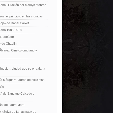
enal: Oración por Marilyn Monroe
ós: el principio en las crónicas
op» de Isabel Coixet
iano 1988-2018
ntropófago
» de Chaplin
 Álvarez: Cine colombiano y
Kingston, ciudad que se engalana
ía Márquez: Ladrón de bicicletas.
fio
cal” de Santiago Caicedo y
ús” de Laura Mora
ro «Selva de fantasmas» de