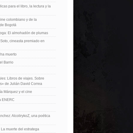
icas para el libro, la lectura y la
 cine colombiano y de la
de Bogotá
roga: El almohadón de plumas
Soto, cineasta premiado en
 ha muerto
el Barrio
les: Libros de viajes. Sobre
es» de Julián David Correa
ía Márquez y el cine
La ENERC
nchez: AlcolirykoZ, una poética
: La muerte del estratega