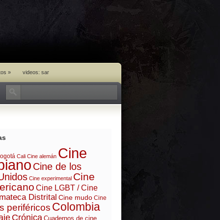
tos
»
videos: sar
as
Cine
ogotá
Cali
Cine alemán
biano
Cine de los
Cine
Unidos
Cine experimental
ericano
Cine LGBT / Cine
mateca Distrital
Cine mudo
Cine
Colombia
s periféricos
aje
Crónica
Cuadernos de cine