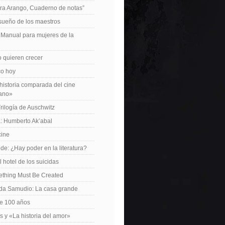
ra Arango, Cuaderno de notas”
 sueño de los maestros
: Manual para mujeres de la
 quieren crecer
ico hoy
istoria comparada del cine
cano»
Trilogía de Auschwitz
: Humberto Ak’abal
cine
de: ¿Hay poder en la literatura?
 hotel de los suicidas
ething Must Be Created
da Samudio: La casa grande
le 100 años
s y «La historia del amor»