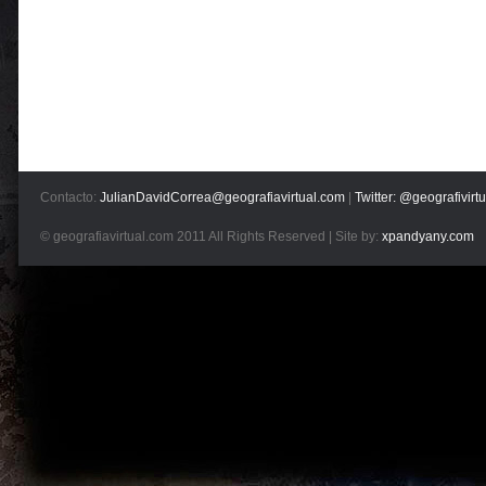
Contacto:
JulianDavidCorrea@geografiavirtual.com
|
Twitter: @geografivirtu
© geografiavirtual.com 2011 All Rights Reserved | Site by:
xpandyany.com