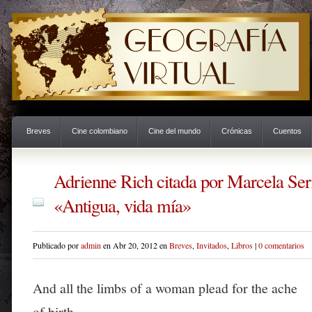
Breves
Cine colombiano
Cine del mundo
Crónicas
Cuentos
Adrienne Rich citada por Marcela Ser
«Antigua, vida mía»
Publicado por
admin
en Abr 20, 2012 en
Breves
,
Invitados
,
Libros
|
0 comentarios
And all the limbs of a woman plead for the ache
of birth.