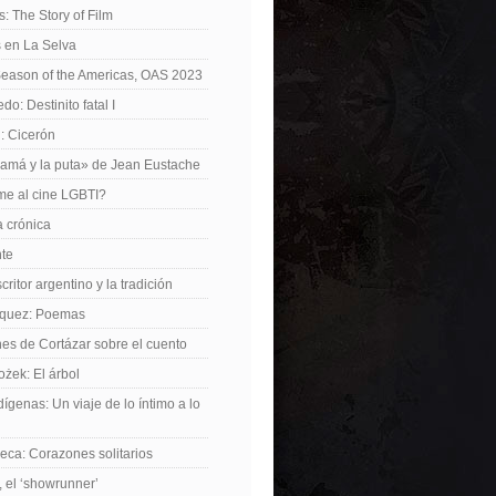
: The Story of Film
 en La Selva
Season of the Americas, OAS 2023
o: Destinito fatal I
: Cicerón
amá y la puta» de Jean Eustache
me al cine LGBTI?
a crónica
nte
critor argentino y la tradición
rquez: Poemas
nes de Cortázar sobre el cuento
żek: El árbol
dígenas: Un viaje de lo íntimo a lo
ca: Corazones solitarios
 el ‘showrunner’