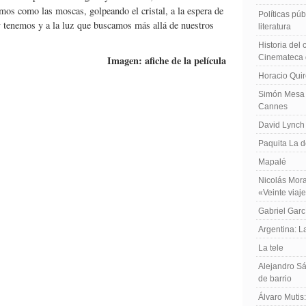
amos como las moscas, golpeando el cristal, a la espera de
Políticas públ
oy tenemos y a la luz que buscamos más allá de nuestros
literatura
Historia del
Cinemateca 
Imagen: afiche de la película
Horacio Qui
Simón Mesa 
Cannes
David Lynch
Paquita La d
Mapalé
Nicolás Mora
«Veinte viaj
Gabriel Garc
Argentina: 
La tele
Alejandro Sá
de barrio
Álvaro Mutis