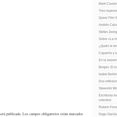
Mark Cousins
Tres mujeres
Queer Film 
Andrés Caiced
Stefan Zweig
Sobre «La m
¿Quién le te
Caparrós y l
En la serpie
Borges: El es
Isabel Bohó
Dos reflexio
Sławomir Mro
Escrituras in
colectivo
Rubem Fonse
será publicada.
Los campos obligatorios están marcados
Dago García,