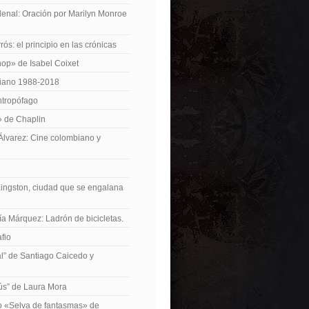
enal: Oración por Marilyn Monroe
ós: el principio en las crónicas
op» de Isabel Coixet
iano 1988-2018
ntropófago
» de Chaplin
 Álvarez: Cine colombiano y
Kingston, ciudad que se engalana
ía Márquez: Ladrón de bicicletas.
fio
cal” de Santiago Caicedo y
ús” de Laura Mora
ro «Selva de fantasmas» de