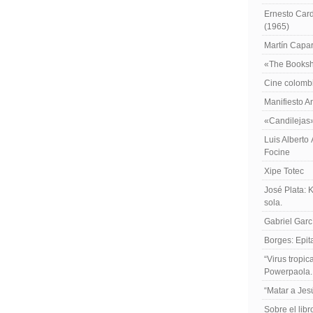
Ernesto Card
(1965)
Martín Caparr
«The Booksh
Cine colomb
Manifiesto A
«Candilejas
Luis Alberto
Focine
Xipe Totec
José Plata: 
sola.
Gabriel Garc
Borges: Epita
“Virus tropi
Powerpaola.
“Matar a Jes
Sobre el lib