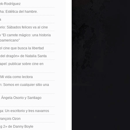
iek-Rodríguez
a: Estética del hambre.
a
io: Sábados felices va al cine
o “El carrete mágico: una historia
inoamericano”
el cine que busca la libertad
del dragón» de Natalia Santa
apel: publicar sobre cine en
 Mi vida como lectora
n: Somos en cualquier sitio una
 Ángela Osorio y Santiago
a: Un escritorio y tres navarros
François Ozon
ng 2» de Danny Boyle