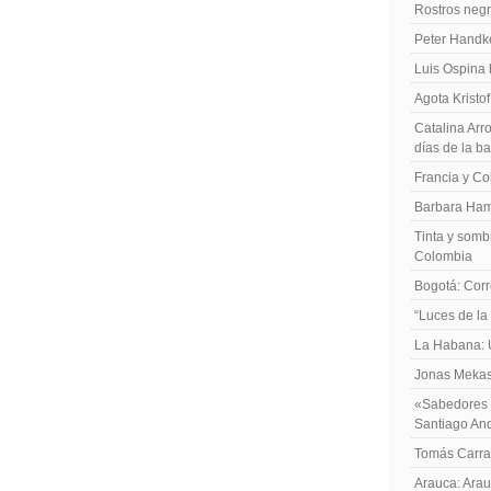
Rostros negr
Peter Handk
Luis Ospina
Agota Kristo
Catalina Arro
días de la b
Francia y Co
Barbara Ham
Tinta y sombr
Colombia
Bogotá: Corr
“Luces de la
La Habana: 
Jonas Mekas:
«Sabedores d
Santiago An
Tomás Carras
Arauca: Arau