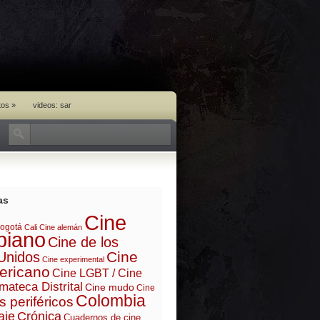
tos
»
videos: sar
as
Cine
ogotá
Cali
Cine alemán
biano
Cine de los
Cine
Unidos
Cine experimental
ericano
Cine LGBT / Cine
mateca Distrital
Cine mudo
Cine
Colombia
s periféricos
aje
Crónica
Cuadernos de cine