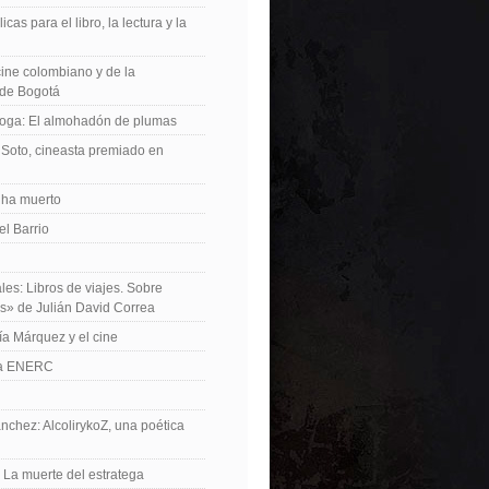
icas para el libro, la lectura y la
 cine colombiano y de la
de Bogotá
roga: El almohadón de plumas
Soto, cineasta premiado en
 ha muerto
el Barrio
les: Libros de viajes. Sobre
es» de Julián David Correa
ía Márquez y el cine
La ENERC
nchez: AlcolirykoZ, una poética
: La muerte del estratega