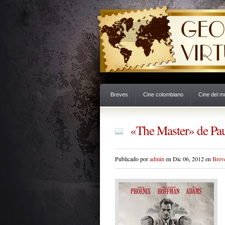
Breves
Cine colombiano
Cine del 
«The Master» de Pa
Publicado por
admin
en Dic 06, 2012 en
Brev