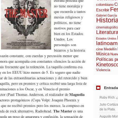
extraña película que
C
colombiano
no tiene moraleja y
Fes
Escribir
que recuerda a tantos
Gabriel García
mesías religiosos y
Histori
políticos, no tiene
motivos para caer
cinematográfic
Literatur
bien en los Estados
Unidos. Los
Estados Unidos
latinoam
personajes son
cine
Medellín
bizarros y la historia
Música
Nuev
desazón constante, con cuerdas y percusión menor que
Políticas p
onora que acompaña con constantes silencios la acción de
Kinetosc
más frecuente que la redención. La taquilla confirma esa
Violencia
s y en los EEUU hizo menos de 5. Es seguro que nadie
r de las extraordinarias actuaciones y del retorcido y bien
quilla, pero en premios y crítica recibió una larga lista de
Entrada
inaciones a los Oscar, y en Venecia el premio
Magnolia
ctor (Paul Thomas Anderson, el realizador de
Ruby Rich: 
 actores protagónicos (Copa Volpi: Joaquin Phoenix y
Julio Cortáza
que no recibió premios pero los merece, la compuso en
de la Plata
The Master
da de rock alternativo, Radiohead.
es una
l queda un poso de amargura y confusión, la sensación de
Augusto Mont