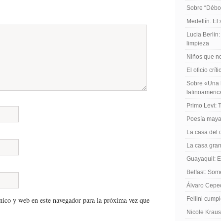
Sobre “Débo
Medellín: El
Lucia Berlin
limpieza
Niños que no
El oficio crít
Sobre «Una h
latinoameri
Primo Levi: 
Poesía maya
La casa del 
La casa gran
Guayaquil: El
Belfast: Som
Álvaro Cepe
nico y web en este navegador para la próxima vez que
Fellini cump
Nicole Kraus