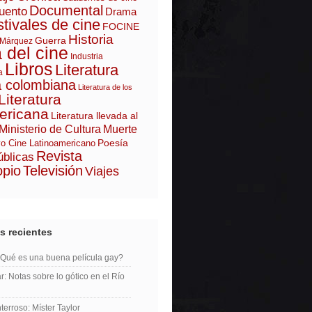
Documental
uento
Drama
tivales de cine
FOCINE
Historia
Guerra
 Márquez
a del cine
Industria
Libros
Literatura
a
a colombiana
Literatura de los
Literatura
ericana
Literatura llevada al
Ministerio de Cultura
Muerte
Poesía
o Cine Latinoamericano
Revista
úblicas
opio
Televisión
Viajes
s recientes
¿Qué es una buena película gay?
r: Notas sobre lo gótico en el Río
erroso: Míster Taylor