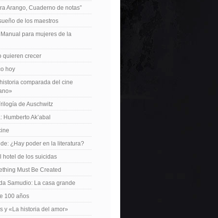
ra Arango, Cuaderno de notas”
 sueño de los maestros
: Manual para mujeres de la
 quieren crecer
ico hoy
istoria comparada del cine
cano»
Trilogía de Auschwitz
: Humberto Ak’abal
cine
de: ¿Hay poder en la literatura?
 hotel de los suicidas
ething Must Be Created
da Samudio: La casa grande
le 100 años
s y «La historia del amor»