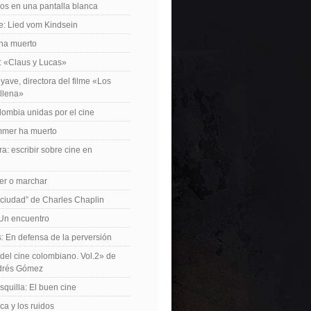
os en una pantalla blanca
e: Lied vom Kindsein
 ha muerto
f: «Claus y Lucas»
yave, directora del filme «Los
allena»
lombia unidas por el cine
mer ha muerto
a: escribir sobre cine en
er o marchar
 ciudad” de Charles Chaplin
Un encuentro
 En defensa de la perversión
el cine colombiano. Vol.2» de
drés Gómez
quilla: El buen cine
ca y los ruidos