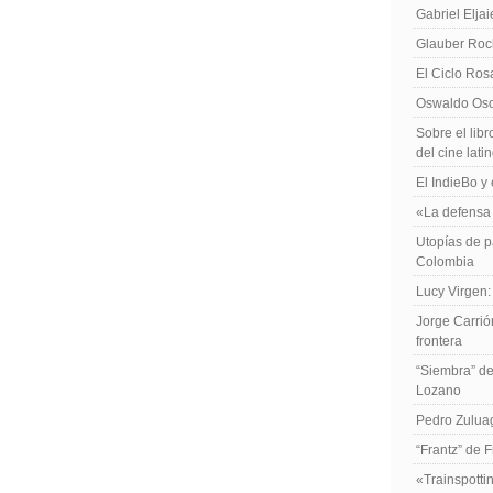
Gabriel Elja
Glauber Roch
El Ciclo Ros
Oswaldo Osor
Sobre el libr
del cine lat
El IndieBo y 
«La defensa 
Utopías de p
Colombia
Lucy Virgen:
Jorge Carrió
frontera
“Siembra” de
Lozano
Pedro Zuluag
“Frantz” de 
«Trainspotti