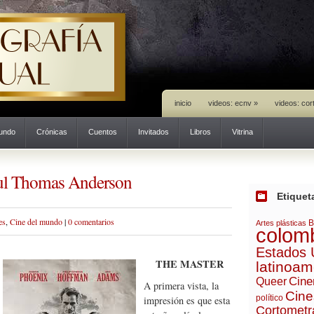
inicio
videos: ecnv
»
videos: cor
mundo
Crónicas
Cuentos
Invitados
Libros
Vitrina
ul Thomas Anderson
Etiquet
es
,
Cine del mundo
|
0 comentarios
B
Artes plásticas
colom
Estados 
THE MASTER
latinoam
Cine
Queer
A primera vista, la
Cine
político
impresión es que esta
Cortometr