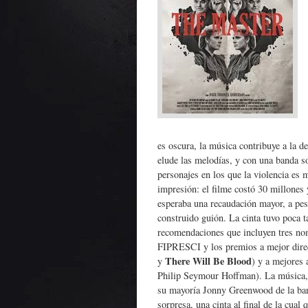
es oscura, la música contribuye a la 
elude las melodías, y con una banda s
personajes en los que la violencia es 
impresión: el filme costó 30 millone
esperaba una recaudación mayor, a pesa
construido guión. La cinta tuvo poca ta
recomendaciones que incluyen tres nom
FIPRESCI y los premios a mejor dire
There Will Be Blood
y
) y a mejores
Philip Seymour Hoffman). La música, 
su mayoría Jonny Greenwood de la ban
sorpresa, una cinta al final de la cua