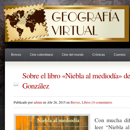
Breves
Cine colombiano
Cine del mundo
Crónicas
Cuentos
Sobre el libro «Niebla al mediodía» 
González
Publicado por
admin
en Abr 26, 2015 en
Breves
,
Libros
|
0 comentarios
Con mucha dif
leer “Niebla a