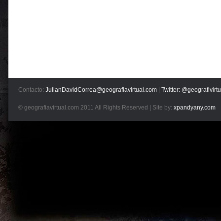
Contacto:
JulianDavidCorrea@geografiavirtual.com
|
Twitter: @geografivirtu
© geografiavirtual.com 2011 All Rights Reserved | Site by:
xpandyany.com