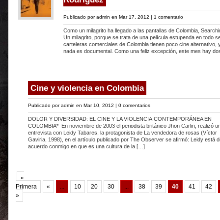
Publicado por
admin
en Mar 17, 2012 |
1 comentario
Como un milagrito ha llegado a las pantallas de Colombia, Search
Un milagrito, porque se trata de una película estupenda en todo s
carteleras comerciales de Colombia tienen poco cine alternativo, y
nada es documental. Como una feliz excepción, este mes hay dos
Cine y violencia en Colombia
Publicado por
admin
en Mar 10, 2012 |
0 comentarios
DOLOR Y DIVERSIDAD: EL CINE Y LA VIOLENCIA CONTEMPORÁNEA EN
COLOMBIA* En noviembre de 2003 el periodista británico Jhon Carlin, realizó u
entrevista con Leidy Tabares, la protagonista de La vendedora de rosas (Víctor
Gaviria, 1998), en el artículo publicado por The Observer se afirmó: Leidy está 
acuerdo conmigo en que es una cultura de la […]
«
Primera
«
...
10
20
30
...
38
39
40
41
42
»