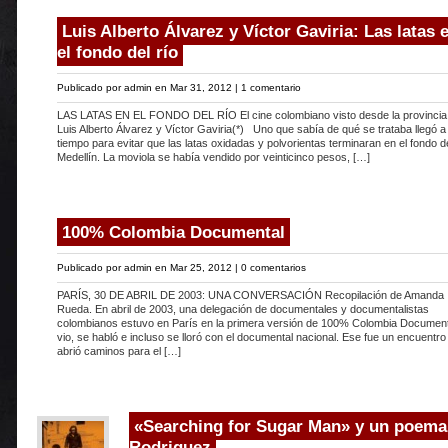
Luis Alberto Álvarez y Víctor Gaviria: Las latas 
el fondo del río
Publicado por
admin
en Mar 31, 2012 |
1 comentario
LAS LATAS EN EL FONDO DEL RÍO El cine colombiano visto desde la provincia
Luis Alberto Álvarez y Víctor Gaviria(*) Uno que sabía de qué se trataba llegó a
tiempo para evitar que las latas oxidadas y polvorientas terminaran en el fondo de
Medellín. La moviola se había vendido por veinticinco pesos, […]
100% Colombia Documental
Publicado por
admin
en Mar 25, 2012 |
0 comentarios
PARÍS, 30 DE ABRIL DE 2003: UNA CONVERSACIÓN Recopilación de Amanda
Rueda. En abril de 2003, una delegación de documentales y documentalistas
colombianos estuvo en París en la primera versión de 100% Colombia Document
vio, se habló e incluso se lloró con el documental nacional. Ese fue un encuentro
abrió caminos para el […]
«Searching for Sugar Man» y un poema
Rodriguez