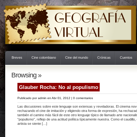
Breves
Cine colombiano
Cine del mundo
Crónicas
Cuentos
Browsing »
Glauber Rocha: No al populismo
Publicado por
admin
en Abr 01, 2012 |
0 comentarios
Las discusiones sobre este lenguaje son extensas y reveladoras. El cinema nov
rechazando el cine de imitación y eligiendo otra forma de expresión, ha rechaza
también el camino más fácil de este otro lenguaje típico de llamado arte nacionalis
“populismo”, reflejo de una actitud política típicamente nuestra. Como el caudillo, 
artista se siente […]