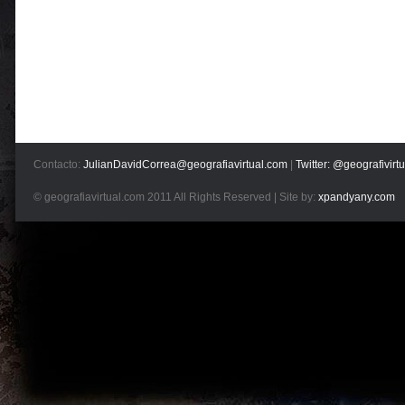
Contacto:
JulianDavidCorrea@geografiavirtual.com
|
Twitter: @geografivirtu
© geografiavirtual.com 2011 All Rights Reserved | Site by:
xpandyany.com