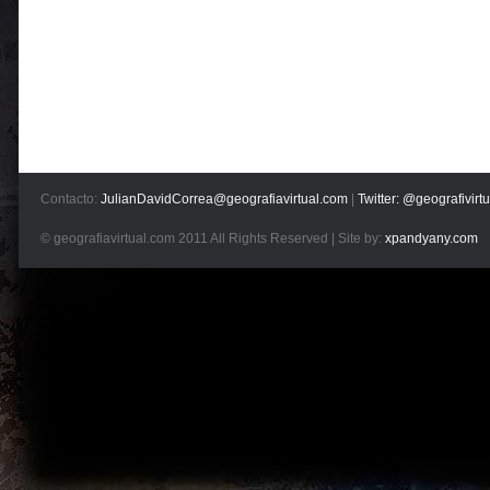
Contacto:
JulianDavidCorrea@geografiavirtual.com
|
Twitter: @geografivirtu
© geografiavirtual.com 2011 All Rights Reserved | Site by:
xpandyany.com