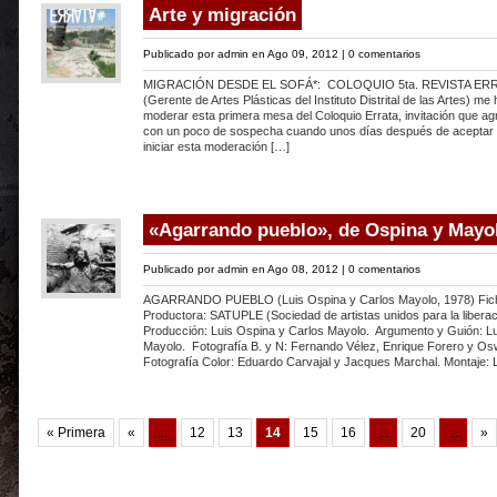
Arte y migración
Publicado por
admin
en Ago 09, 2012 |
0 comentarios
MIGRACIÓN DESDE EL SOFÁ*: COLOQUIO 5ta. REVISTA ERRATA
(Gerente de Artes Plásticas del Instituto Distrital de las Artes) me 
moderar esta primera mesa del Coloquio Errata, invitación que a
con un poco de sospecha cuando unos días después de aceptar
iniciar esta moderación […]
«Agarrando pueblo», de Ospina y Mayo
Publicado por
admin
en Ago 08, 2012 |
0 comentarios
AGARRANDO PUEBLO (Luis Ospina y Carlos Mayolo, 1978) Fich
Productora: SATUPLE (Sociedad de artistas unidos para la liberac
Producción: Luis Ospina y Carlos Mayolo. Argumento y Guión: Lu
Mayolo. Fotografía B. y N: Fernando Vélez, Enrique Forero y Os
Fotografía Color: Eduardo Carvajal y Jacques Marchal. Montaje: 
« Primera
«
...
12
13
14
15
16
...
20
...
»