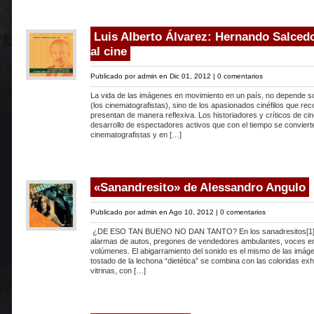
Luis Alberto Álvarez: Hernando Salced
al cine
Publicado por
admin
en Dic 01, 2012 |
0 comentarios
La vida de las imágenes en movimiento en un país, no depende s
(los cinematografistas), sino de los apasionados cinéfilos que rec
presentan de manera reflexiva. Los historiadores y críticos de cin
desarrollo de espectadores activos que con el tiempo se conviert
cinematografistas y en […]
«Sanandresito» de Alessandro Angulo
Publicado por
admin
en Ago 10, 2012 |
0 comentarios
¿DE ESO TAN BUENO NO DAN TANTO? En los sanadresitos[1] el
alarmas de autos, pregones de vendedores ambulantes, voces en
volúmenes. El abigarramiento del sonido es el mismo de las imáge
tostado de la lechona “dietética” se combina con las coloridas exh
vitrinas, con […]