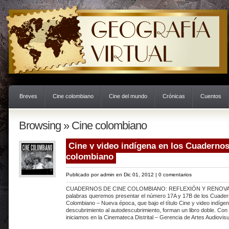
Breves
Cine colombiano
Cine del mundo
Crónicas
Cuentos
Browsing » Cine colombiano
Cine y video indígena en los Cuadernos
colombiano
Publicado por
admin
en Dic 01, 2012 |
0 comentarios
CUADERNOS DE CINE COLOMBIANO: REFLEXIÓN Y RENOVAC
palabras queremos presentar el número 17A y 17B de los Cuader
Colombiano – Nueva época, que bajo el título Cine y video indígen
descubrimiento al autodescubrimiento, forman un libro doble. Con 
iniciamos en la Cinemateca Distrital – Gerencia de Artes Audiovis