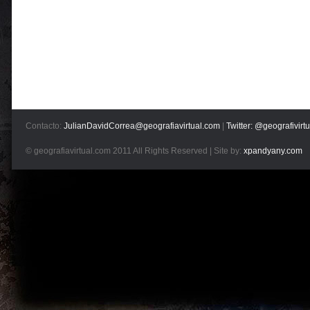
Contacto:
JulianDavidCorrea@geografiavirtual.com
|
Twitter: @geografivirtu
© geografiavirtual.com 2011 All Rights Reserved | Site by:
xpandyany.com