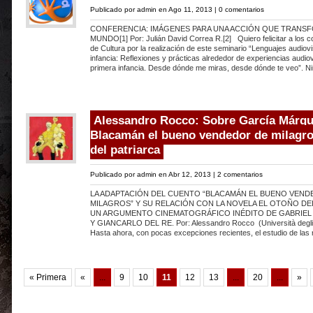
Publicado por
admin
en Ago 11, 2013 |
0 comentarios
CONFERENCIA: IMÁGENES PARA UNA ACCIÓN QUE TRANSF
MUNDO[1] Por: Julián David Correa R.[2] Quiero felicitar a los co
de Cultura por la realización de este seminario “Lenguajes audiov
infancia: Reflexiones y prácticas alrededor de experiencias audiov
primera infancia. Desde dónde me miras, desde dónde te veo”. N
Alessandro Rocco: Sobre García Márqu
Blacamán el bueno vendedor de milagro
del patriarca
Publicado por
admin
en Abr 12, 2013 |
2 comentarios
LA ADAPTACIÓN DEL CUENTO “BLACAMÁN EL BUENO VEND
MILAGROS” Y SU RELACIÓN CON LA NOVELA EL OTOÑO DE
UN ARGUMENTO CINEMATOGRÁFICO INÉDITO DE GABRIEL
Y GIANCARLO DEL RE. Por: Alessandro Rocco (Università degli s
Hasta ahora, con pocas excepciones recientes, el estudio de las 
« Primera
«
...
9
10
11
12
13
...
20
...
»