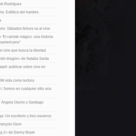
iek-Rodríguez
a: Estética del hambre.
a
io: Sábados felices va al cine
o “El carrete mágico: una historia
inoamericano”
el cine que busca la libertad
del dragón» de Natalia Santa
apel: publicar sobre cine en
 Mi vida como lectora
n: Somos en cualquier sitio una
 Ángela Osorio y Santiago
a: Un escritorio y tres navarros
François Ozon
ng 2» de Danny Boyle