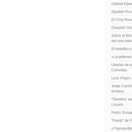
Gabriel Elja
Glauber Roch
El Ciclo Ros
Oswaldo Osor
Sobre el libr
del cine lat
El IndieBo y 
«La defensa 
Utopías de p
Colombia
Lucy Virgen:
Jorge Carrió
frontera
“Siembra” de
Lozano
Pedro Zuluag
“Frantz” de 
«Trainspotti