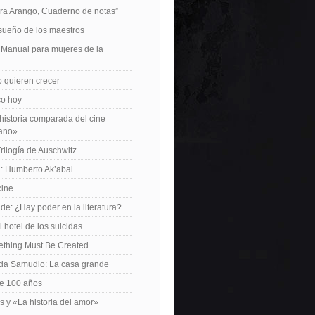
ra Arango, Cuaderno de notas”
 sueño de los maestros
: Manual para mujeres de la
 quieren crecer
ico hoy
istoria comparada del cine
cano»
Trilogía de Auschwitz
: Humberto Ak’abal
cine
de: ¿Hay poder en la literatura?
 hotel de los suicidas
ething Must Be Created
da Samudio: La casa grande
le 100 años
s y «La historia del amor»