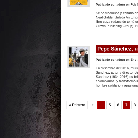
Publicado por
admin
en Feb 
Se ha traducido y editado en 
Neal Gabler titulada An Emp
libro cuya redacción tomó o
Crown Publishing Group). Es
Pepe Sánchez, u
Publicado por
admin
en Ene 
En diciembre del 2016, mur
Sánchez, actor y director de
Sánchez (1934-2016) es bril
colombianos, y transformó l
hombre solidario y apasion
« Primera
«
...
5
6
7
8