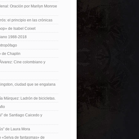
enal: Oración por Marilyn Monroe
ós: el principio en las crónicas
op» de Isabel Coixet
iano 1988-2018
ntropófago
» de Chaplin
 Álvarez: Cine colombiano y
Kingston, ciudad que se engalana
ía Márquez: Ladrón de bicicletas.
fio
cal” de Santiago Caicedo y
ús” de Laura Mora
ro «Selva de fantasmas» de