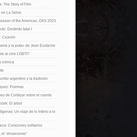
: The Story of Film
 en La Selva
Season of the Americas, OAS 2023
o: Destinito fatal I
: Cicerón
amá y la puta» de Jean Eustache
me al cine LGBTI?
a crónica
nte
critor argentino y la tradición
rquez: Poemas
nes de Cortázar sobre el cuento
żek: El árbol
dígenas: Un viaje de lo íntimo a lo
ca: Corazones solitarios
 el ‘showrunner’