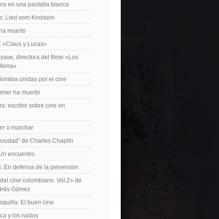
os en una pantalla blanca
e: Lied vom Kindsein
 ha muerto
f: «Claus y Lucas»
yave, directora del filme «Los
allena»
lombia unidas por el cine
mer ha muerto
a: escribir sobre cine en
er o marchar
 ciudad” de Charles Chaplin
Un encuentro
 En defensa de la perversión
el cine colombiano. Vol.2» de
drés Gómez
quilla: El buen cine
ca y los ruidos