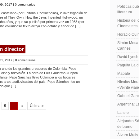
09, 2017 |
0 comentarios
Políticas públ
literatura
castellano (por Editorial Confluencias), la investigación de
ire of Their Own: How the Jews Invented Hollywood, un
Historia del
cho años, y que se publicó por primera vez en 1988 (por
Cinemateca 
te voluminoso texto arroja con detalle y sabor de […]
Horacio Qui
Simón Mesa 
n director
Cannes
David Lynch
31, 2017 |
0 comentarios
Paquita La d
ió uno de los grandes creadores de Colombia: Pepe
 cine y televisión. La obra de Luis Guillermo «Pepe»
Mapalé
lante. Pepe Sánchez llevó Colombia a los hogares
as artes audiovisuales del país. Pepe Sánchez fue un
Nicolás Mora
ado que […]
«Veinte viaj
Gabriel Garc
Argentina: 
9
...
»
Última »
La tele
Alejandro Sá
de barrio
Álvaro Mutis