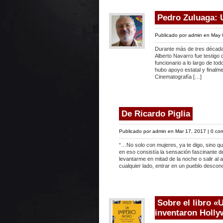
Pedro Zuluaga: U
Publicado por
admin
en May 
Durante más de tres décadas
Alberto Navarro fue testigo d
funcionario a lo largo de to
hubo apoyo estatal y finalme
Cinematografía […]
De Ricardo Piglia
Publicado por
admin
en Mar 17, 2017 |
0 com
“…No solo con mujeres, ya te digo, sino qu
en eso consistía la sensación fascinante de
levantarme en mitad de la noche o salir al 
cualquier lado, entrar en un pueblo descon
Sobre el libro «
inventaron Holl