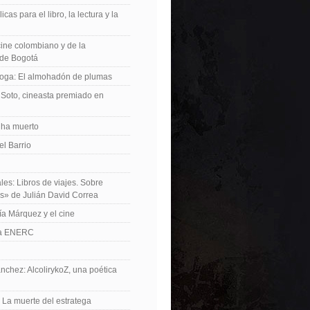
icas para el libro, la lectura y la
 cine colombiano y de la
de Bogotá
roga: El almohadón de plumas
Soto, cineasta premiado en
 ha muerto
el Barrio
les: Libros de viajes. Sobre
es» de Julián David Correa
ía Márquez y el cine
La ENERC
nchez: AlcolirykoZ, una poética
: La muerte del estratega