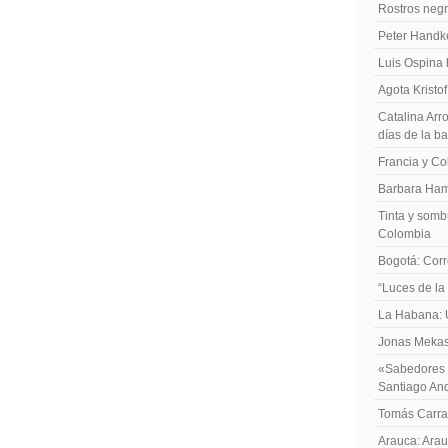
Rostros negr
Peter Handk
Luis Ospina
Agota Kristo
Catalina Arro
días de la b
Francia y Co
Barbara Ham
Tinta y sombr
Colombia
Bogotá: Corr
“Luces de la
La Habana: 
Jonas Mekas:
«Sabedores d
Santiago An
Tomás Carras
Arauca: Arau