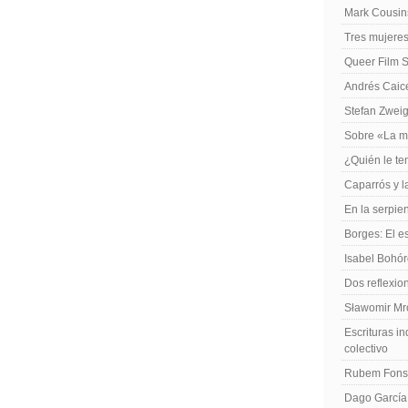
Mark Cousins
Tres mujeres
Queer Film 
Andrés Caiced
Stefan Zweig
Sobre «La m
¿Quién le te
Caparrós y l
En la serpie
Borges: El es
Isabel Bohó
Dos reflexio
Sławomir Mro
Escrituras in
colectivo
Rubem Fonse
Dago García,