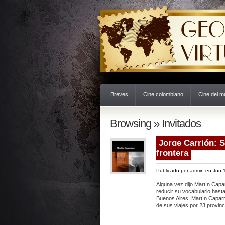
Breves
Cine colombiano
Cine del 
Browsing » Invitados
Jorge Carrión: S
frontera
Publicado por
admin
en Jun 1
Alguna vez dijo Martín Capar
reducir su vocabulario hast
Buenos Aires, Martín Caparr
de sus viajes por 23 provinc