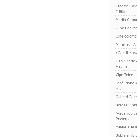
Ernesto Card
(1965)
Martín Caparr
«The Booksh
Cine colomb
Manifiesto A
«Candilejas
Luis Alberto
Focine
Xipe Totec
José Plata: 
sola.
Gabriel Garc
Borges: Epita
“Virus tropi
Powerpaola.
“Matar a Jes
Sobre el lib