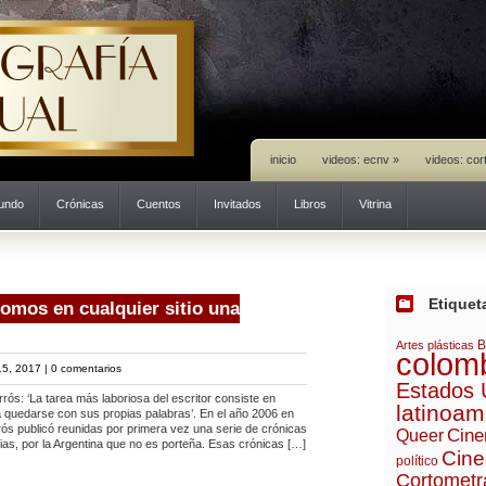
inicio
videos: ecnv
»
videos: cor
mundo
Crónicas
Cuentos
Invitados
Libros
Vitrina
Etiquet
omos en cualquier sitio una
B
Artes plásticas
colom
5, 2017 |
0 comentarios
Estados 
rós: ‘La tarea más laboriosa del escritor consiste en
latinoam
a quedarse con sus propias palabras’. En el año 2006 en
ós publicó reunidas por primera vez una serie de crónicas
Cine
Queer
ias, por la Argentina que no es porteña. Esas crónicas […]
Cine
político
Cortometr