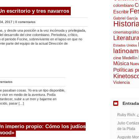
C
colombiano
Fes
n escritorio y tres navarros
Escribir
Gabriel García
Histori
04, 2017 |
0 comentarios
, y desde una posición a la vez incómoda y privilegiada,
cinematográfic
el desarrollo del cine colombiano. Periodista, crítico,
Literatur
do el periodo Focine, sobreviviente en el lapso en que no
nte parte del equipo de la actual Dirección de
Estados Unidos
latinoam
cine
Medellín
Música
Nuev
Políticas p
Kinetosc
entarios
Violencia
e pasaban cosas. Yo era un tipo disponible,
 vivir en medio de la aventura. Podía
atardecer, subir a un tren y bajarme en
Entrada
ocido, pasar […]
Ruby Rich: 
Julio Cortáza
Un imperio propio: Cómo los judíos
de la Plata
ywood»
Augusto Mont