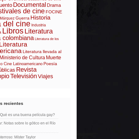
Documental
uento
Drama
tivales de cine
FOCINE
Historia
Guerra
 Márquez
a del cine
Industria
Libros
Literatura
a
a colombiana
Literatura de los
Literatura
ericana
Literatura llevada al
Ministerio de Cultura
Muerte
Poesía
o Cine Latinoamericano
Revista
úblicas
opio
Televisión
Viajes
s recientes
¿Qué es una buena película gay?
r: Notas sobre lo gótico en el Río
erroso: Míster Taylor