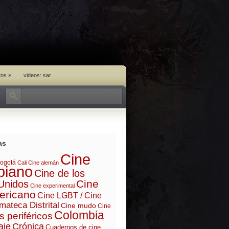
tos
»
videos: sar
as
Cine
ogotá
Cali
Cine alemán
biano
Cine de los
Cine
Unidos
Cine experimental
ericano
Cine LGBT / Cine
mateca Distrital
Cine mudo
Cine
Colombia
s periféricos
aje
Crónica
Cuadernos de cine