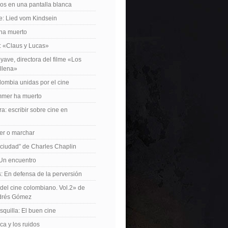
os en una pantalla blanca
e: Lied vom Kindsein
 ha muerto
f: «Claus y Lucas»
yave, directora del filme «Los
allena»
lombia unidas por el cine
mer ha muerto
a: escribir sobre cine en
er o marchar
 ciudad” de Charles Chaplin
Un encuentro
 En defensa de la perversión
el cine colombiano. Vol.2» de
drés Gómez
quilla: El buen cine
ca y los ruidos