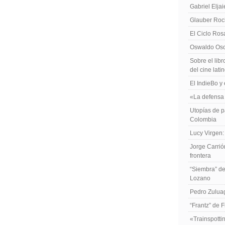
Gabriel Elja
Glauber Roch
El Ciclo Ros
Oswaldo Osor
Sobre el libr
del cine lat
El IndieBo y 
«La defensa 
Utopías de p
Colombia
Lucy Virgen:
Jorge Carrió
frontera
“Siembra” de
Lozano
Pedro Zuluag
“Frantz” de 
«Trainspotti