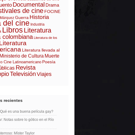
Documental
uento
Drama
tivales de cine
FOCINE
Historia
Guerra
 Márquez
a del cine
Industria
Libros
Literatura
a
a colombiana
Literatura de los
Literatura
ericana
Literatura llevada al
Ministerio de Cultura
Muerte
Poesía
o Cine Latinoamericano
Revista
úblicas
opio
Televisión
Viajes
s recientes
¿Qué es una buena película gay?
r: Notas sobre lo gótico en el Río
erroso: Míster Taylor