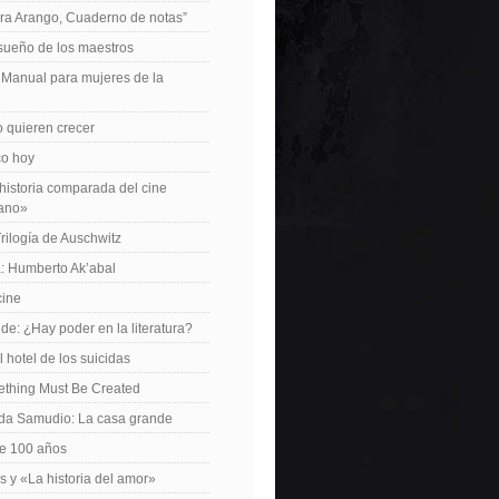
ra Arango, Cuaderno de notas”
 sueño de los maestros
: Manual para mujeres de la
 quieren crecer
ico hoy
istoria comparada del cine
cano»
Trilogía de Auschwitz
: Humberto Ak’abal
cine
de: ¿Hay poder en la literatura?
 hotel de los suicidas
ething Must Be Created
da Samudio: La casa grande
le 100 años
s y «La historia del amor»