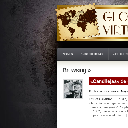
Breves
Cine colombiano
Cine del 
Browsing »
«Candilejas» de
Publicado por
admin
en May 
TODO CAMBIA* En 1947, con
interpreta a un bígamo asesi
changes, can you? (“Chapli
en 1952, también es una pelí
empiece con un intento […]