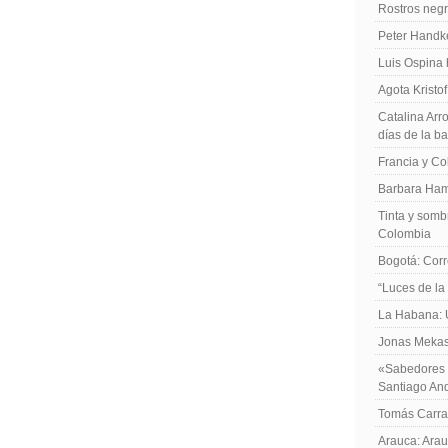
Rostros negr
Peter Handk
Luis Ospina
Agota Kristo
Catalina Arro
días de la b
Francia y Co
Barbara Ham
Tinta y sombr
Colombia
Bogotá: Corr
“Luces de la
La Habana: 
Jonas Mekas:
«Sabedores d
Santiago An
Tomás Carras
Arauca: Arau