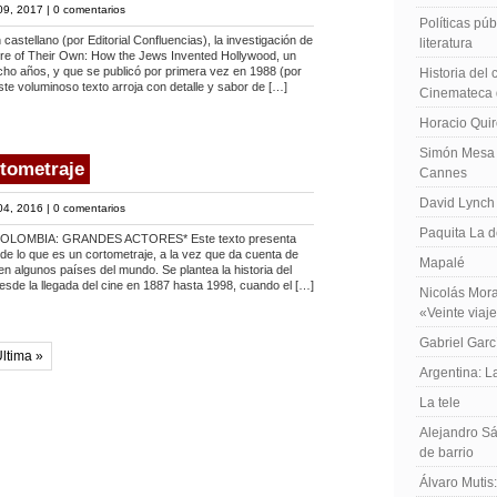
09, 2017 |
0 comentarios
Políticas públ
castellano (por Editorial Confluencias), la investigación de
literatura
ire of Their Own: How the Jews Invented Hollywood, un
cho años, y que se publicó por primera vez en 1988 (por
Historia del
te voluminoso texto arroja con detalle y sabor de […]
Cinemateca 
Horacio Qui
Simón Mesa 
rtometraje
Cannes
David Lynch
04, 2016 |
0 comentarios
Paquita La d
OMBIA: GRANDES ACTORES* Este texto presenta
 de lo que es un cortometraje, a la vez que da cuenta de
Mapalé
 en algunos países del mundo. Se plantea la historia del
esde la llegada del cine en 1887 hasta 1998, cuando el […]
Nicolás Mora
«Veinte viaj
Gabriel Garc
ltima »
Argentina: 
La tele
Alejandro Sá
de barrio
Álvaro Mutis