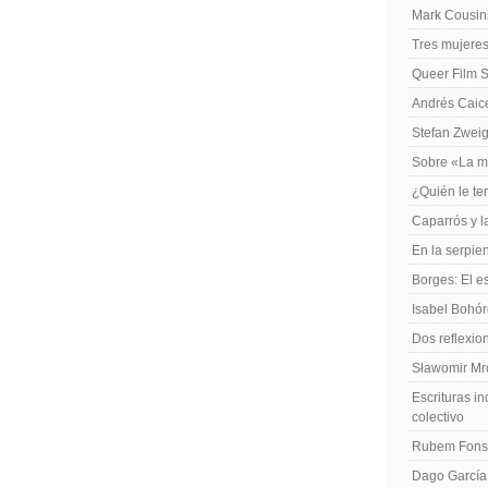
Mark Cousins
Tres mujeres
Queer Film 
Andrés Caiced
Stefan Zweig
Sobre «La m
¿Quién le te
Caparrós y l
En la serpie
Borges: El es
Isabel Bohó
Dos reflexio
Sławomir Mro
Escrituras in
colectivo
Rubem Fonse
Dago García,