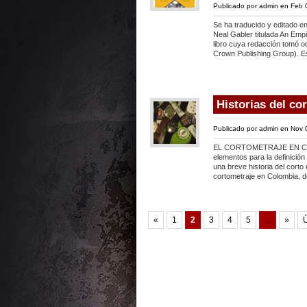
Publicado por
admin
en Feb 
Se ha traducido y editado en 
Neal Gabler titulada An Emp
libro cuya redacción tomó o
Crown Publishing Group). Es
Historias del co
Publicado por
admin
en Nov 
EL CORTOMETRAJE EN COL
elementos para la definición
una breve historia del corto
cortometraje en Colombia, d
«
1
2
3
4
5
...
»
Ú