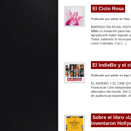
El Ciclo Rosa
Publicado por
admin
en Sep 
BARRIDO EN ROSA, HISTO
Millán su invitación para ha
agradecerle haber logrado q
Todos sabemos lo necesario
como Colombia. Con […]
El IndieBo y el c
Publicado por
admin
en Ago 
EL INDIEBO Y EL CINE QUE 
Festival de Cine Independien
alternativo del mundo. Del 13
de audiovisual expandido: e
Sobre el libro «
inventaron Holl