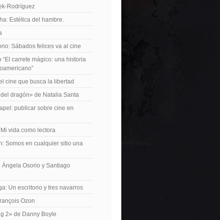
iek-Rodríguez
a: Estética del hambre.
a
io: Sábados felices va al cine
o “El carrete mágico: una historia
inoamericano”
el cine que busca la libertad
del dragón» de Natalia Santa
apel: publicar sobre cine en
 Mi vida como lectora
n: Somos en cualquier sitio una
 Ángela Osorio y Santiago
a: Un escritorio y tres navarros
François Ozon
ng 2» de Danny Boyle