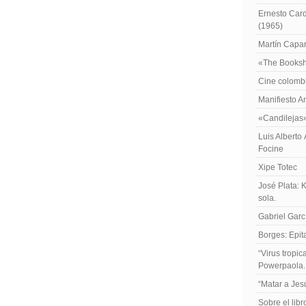
Ernesto Card
(1965)
Martín Caparr
«The Booksh
Cine colomb
Manifiesto A
«Candilejas
Luis Alberto
Focine
Xipe Totec
José Plata: 
sola.
Gabriel Garc
Borges: Epita
“Virus tropi
Powerpaola.
“Matar a Jes
Sobre el lib