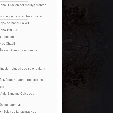
enal: Oración por Marilyn Monroe
ós: el principio en las crónicas
op» de Isabel Coixet
iano 1988-2018
ntropófago
» de Chaplin
 Álvarez: Cine colombiano y
Kingston, ciudad que se engalana
ía Márquez: Ladrón de bicicletas.
fio
cal” de Santiago Caicedo y
ús” de Laura Mora
ro «Selva de fantasmas» de