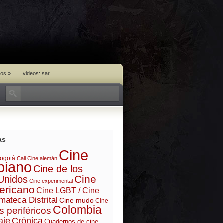
tos
»
videos: sar
as
Cine
ogotá
Cali
Cine alemán
biano
Cine de los
Cine
Unidos
Cine experimental
ericano
Cine LGBT / Cine
mateca Distrital
Cine mudo
Cine
Colombia
s periféricos
aje
Crónica
Cuadernos de cine