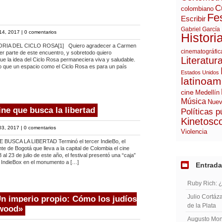
C
colombiano
Fes
Escribir
Gabriel García
14, 2017 |
0 comentarios
Histori
RIA DEL CICLO ROSA[1] Quiero agradecer a Carmen
cinematográfic
cer parte de este encuentro, y sobretodo quiero
Literatur
ue la idea del Ciclo Rosa permaneciera viva y saludable.
 que un espacio como el Ciclo Rosa es para un país
Estados Unidos
latinoam
cine
Medellín
Música
Nuev
ine que busca la libertad
Políticas p
Kinetosc
03, 2017 |
0 comentarios
Violencia
BUSCA LA LIBERTAD Terminó el tercer IndieBo, el
te de Bogotá que lleva a la capital de Colombia el cine
 al 23 de julio de este año, el festival presentó una “caja”
l IndieBox en el monumento a […]
Entrada
Ruby Rich: 
Julio Cortáza
Un imperio propio: Cómo los judíos
de la Plata
ywood»
Augusto Mont