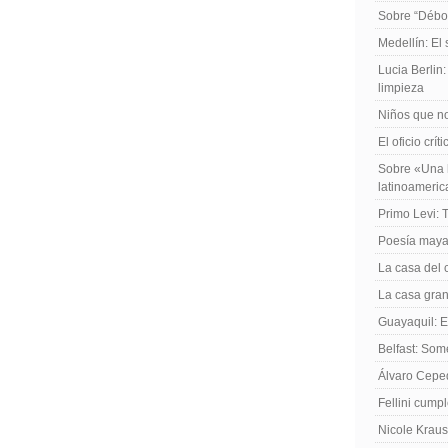
Sobre “Débo
Medellín: El
Lucia Berlin
limpieza
Niños que no
El oficio crít
Sobre «Una h
latinoameri
Primo Levi: 
Poesía maya
La casa del 
La casa gran
Guayaquil: El
Belfast: Som
Álvaro Cepe
Fellini cump
Nicole Kraus