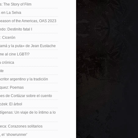
: The Story of Film
 en La Selva
Season of the Americas, OAS 2023
o: Destinito fatal I
: Cicerón
amá y la puta» de Jean Eustache
me al cine LGBTI?
a crónica
nte
critor argentino y la tradición
rquez: Poemas
nes de Cortázar sobre el cuento
żek: El árbol
dígenas: Un viaje de lo íntimo a lo
ca: Corazones solitarios
 el ‘showrunner’