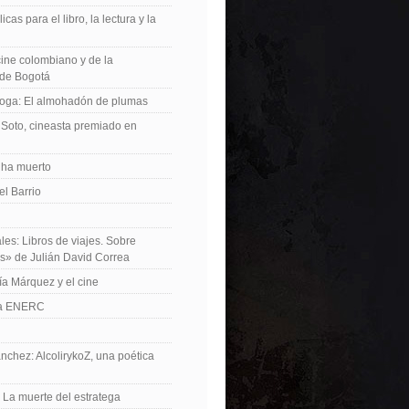
icas para el libro, la lectura y la
 cine colombiano y de la
de Bogotá
roga: El almohadón de plumas
Soto, cineasta premiado en
 ha muerto
el Barrio
les: Libros de viajes. Sobre
es» de Julián David Correa
ía Márquez y el cine
La ENERC
nchez: AlcolirykoZ, una poética
: La muerte del estratega