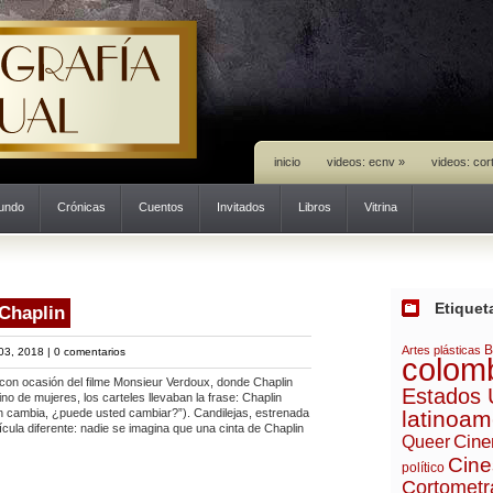
inicio
videos: ecnv
»
videos: cor
mundo
Crónicas
Cuentos
Invitados
Libros
Vitrina
Etiquet
 Chaplin
B
Artes plásticas
03, 2018 |
0 comentarios
colom
 ocasión del filme Monsieur Verdoux, donde Chaplin
Estados 
no de mujeres, los carteles llevaban la frase: Chaplin
n cambia, ¿puede usted cambiar?”). Candilejas, estrenada
latinoam
cula diferente: nadie se imagina que una cinta de Chaplin
Cine
Queer
Cine
político
Cortometr