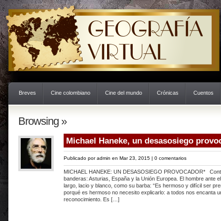
Breves
Cine colombiano
Cine del mundo
Crónicas
Cuentos
Browsing »
Michael Haneke, un desasosiego provo
Publicado por
admin
en Mar 23, 2015 |
0 comentarios
MICHAEL HANEKE: UN DESASOSIEGO PROVOCADOR* Contra l
banderas: Asturias, España y la Unión Europea. El hombre ante el at
largo, lacio y blanco, como su barba: “Es hermoso y difícil ser pre
porqué es hermoso no necesito explicarlo: a todos nos encanta 
reconocimiento. Es […]