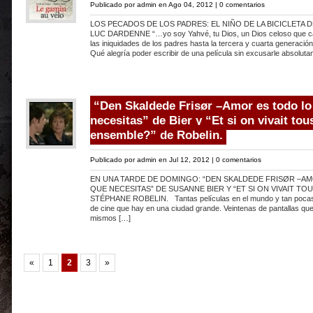
Publicado por
admin
en Ago 04, 2012 |
0 comentarios
LOS PECADOS DE LOS PADRES: EL NIÑO DE LA BICICLETA D
LUC DARDENNE “…yo soy Yahvé, tu Dios, un Dios celoso que cas
las iniquidades de los padres hasta la tercera y cuarta generac
Qué alegría poder escribir de una película sin excusarle absolut
“Den Skaldede Frisør –Amor es todo lo
necesitas” de Bier y “Et si on vivait tou
ensemble?” de Robelin.
Publicado por
admin
en Jul 12, 2012 |
0 comentarios
EN UNA TARDE DE DOMINGO: “DEN SKALDEDE FRISØR –A
QUE NECESITAS” DE SUSANNE BIER Y “ET SI ON VIVAIT TO
STÉPHANE ROBELIN. Tantas películas en el mundo y tan pocas 
de cine que hay en una ciudad grande. Veintenas de pantallas qu
mismos […]
«
1
2
3
»