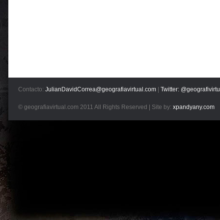
Contacto:
JulianDavidCorrea@geografiavirtual.com
|
Twitter: @geografivirtu
© geografiavirtual.com 2011 All Rights Reserved | Site by:
xpandyany.com