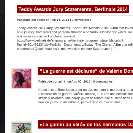
Teddy Awards Jury Statements, Berlinale 2014
Publicado por
admin
en Feb 15, 2014 |
0 comentarios
Teddy Awards 2014 Jury Statements Short Film: Mondial 2010 A film that takes
on a journey, both literal and personal through a hazardous landscape where invisi
is a necessary aspect of Queer survival.
https://www.berlinale.de/en/programm/berlinale_programm/datenblatt.php?
film_id=20143923#tab=filmStills Documentary/Essay: The Circle: A film that refl
on personal Queer histories in mid-twentieth century Swizterland, […]
“La guerre est déclarée” de Valérie Don
Publicado por
admin
en Ago 05, 2012 |
0 comentarios
No sé si este filme llegue a ser un clásico, pero lo merecería. La 
(Declaración de guerra: Valérie Donzelli, 2011) es una película b
simple y doloroso: una pareja joven descubre que su bebé tiene c
oración ya es un melodrama, pero el filme es mucho más […]
«Le gamin au veló» de los hermanos D