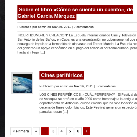
Sobre el libro «Cómo se cuenta un cuento», de
Gabriel García Márquez
Publicado por
admin
en Nov 26, 2011 |
0 comentarios
INCERTIDUMBRE Y CREACIÓN* La Escuela Internacional de Cine y Televisión
San Antonio de los Baños, en Cuba, es una organización no gubernamental que 
encarga de impulsar la formación de cineastas del Tercer Mundo. La Escuela re
del gobierno un apoyo económico en el pago del salario al personal cubano, pero
hasta ahí llegó […]
Cines periféricos
Publicado por
admin
en Nov 26, 2011 |
0 comentarios
LOS CINES PERIFÉRICOS, ¿CUÁL PERIFERIA?* El Festival de 
de Antioquia se creó en el año 2000 como homenaje a la antigua ca
departamento de Antioquia, ciudad colonial que ha sido locación 
decena de filmes colombianos. Este Festival genera un espacio ú
pantallas están […]
« Primera
«
...
3
4
5
6
7