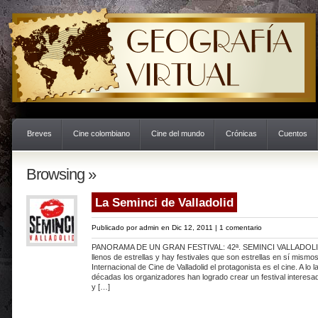
Breves
Cine colombiano
Cine del mundo
Crónicas
Cuentos
Browsing »
La Seminci de Valladolid
Publicado por
admin
en Dic 12, 2011 |
1 comentario
PANORAMA DE UN GRAN FESTIVAL: 42ª. SEMINCI VALLADOLID
llenos de estrellas y hay festivales que son estrellas en sí mism
Internacional de Cine de Valladolid el protagonista es el cine. A lo 
décadas los organizadores han logrado crear un festival interesad
y […]