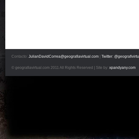
Contacto:
JulianDavidCorrea@geografiavirtual.com
|
Twitter: @geografivirtu
© geografiavirtual.com 2011 All Rights Reserved | Site by:
xpandyany.com