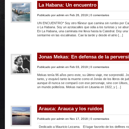
La Habana: Un encuentro
Publicado por
admin
en Feb 26, 2019 |
0 comentarios
UN ENCUENTRO* Soy otro flâneur que camina sin rumbo por Ca
o La Habana. Soy un azotacalles que odia a los turistas y se abu
En La Habana, una caminata me lleva hasta la Catedral. Doy una 
sentarme en las escalinatas. Cae la tarde y desde el atrio […]
Jonas Mekas: En defensa de la pervers
Publicado por
admin
en Feb 03, 2019 |
0 comentarios
Mekas tenía 96 años pero este, su último viaje, me sorprendió. J
tanto, y esquivó tanto la muerte como el Jonás de los libros de jud
aunque él nunca se comparó con ese personaje, sino con Ulises, 
un mundo politeísta. Mekas nació en Lituania en 1922, y […]
Arauca: Arauca y los ruidos
Publicado por
admin
en Nov 17, 2018 |
0 comentarios
Dedicado a Mauricio Lezama. El lugar favorito de los delfines r