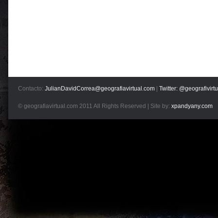
Contacto:
JulianDavidCorrea@geografiavirtual.com
|
Twitter: @geografivirtu
© geografiavirtual.com 2011 All Rights Reserved | Site by:
xpandyany.com