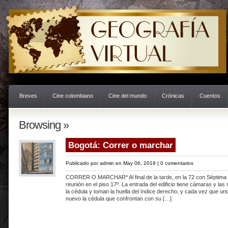
Breves
Cine colombiano
Cine del mundo
Crónicas
Cuentos
Browsing »
Bogotá: Correr o marchar
Publicado por
admin
en May 06, 2019 |
0 comentarios
CORRER O MARCHAR* Al final de la tarde, en la 72 con Séptima
reunión en el piso 17º. La entrada del edificio tiene cámaras y las
la cédula y toman la huella del índice derecho, y cada vez que un
nuevo la cédula que confrontan con su […]