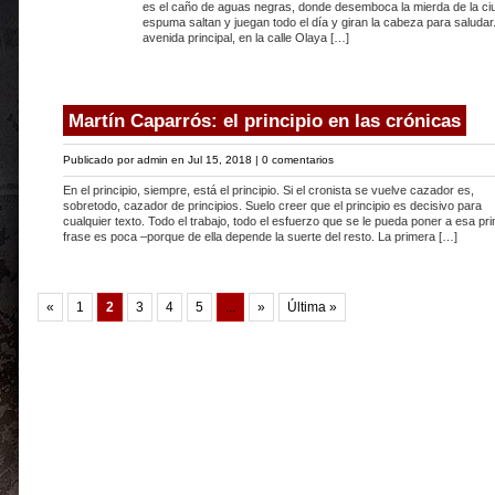
es el caño de aguas negras, donde desemboca la mierda de la ci
espuma saltan y juegan todo el día y giran la cabeza para saludar.
avenida principal, en la calle Olaya […]
Martín Caparrós: el principio en las crónicas
Publicado por
admin
en Jul 15, 2018 |
0 comentarios
En el principio, siempre, está el principio. Si el cronista se vuelve cazador es,
sobretodo, cazador de principios. Suelo creer que el principio es decisivo para
cualquier texto. Todo el trabajo, todo el esfuerzo que se le pueda poner a esa pr
frase es poca –porque de ella depende la suerte del resto. La primera […]
«
1
2
3
4
5
...
»
Última »