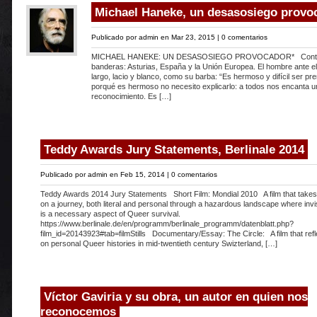
Michael Haneke, un desasosiego provo
Publicado por
admin
en Mar 23, 2015 |
0 comentarios
MICHAEL HANEKE: UN DESASOSIEGO PROVOCADOR* Contra l
banderas: Asturias, España y la Unión Europea. El hombre ante el at
largo, lacio y blanco, como su barba: “Es hermoso y difícil ser pre
porqué es hermoso no necesito explicarlo: a todos nos encanta 
reconocimiento. Es […]
Teddy Awards Jury Statements, Berlinale 2014
Publicado por
admin
en Feb 15, 2014 |
0 comentarios
Teddy Awards 2014 Jury Statements Short Film: Mondial 2010 A film that takes
on a journey, both literal and personal through a hazardous landscape where invisi
is a necessary aspect of Queer survival.
https://www.berlinale.de/en/programm/berlinale_programm/datenblatt.php?
film_id=20143923#tab=filmStills Documentary/Essay: The Circle: A film that refl
on personal Queer histories in mid-twentieth century Swizterland, […]
Víctor Gaviria y su obra, un autor en quien nos
reconocemos