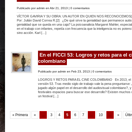
Publicado por
admin
en Abr 21, 2013 |
0 comentarios
VÍCTOR GAVIRIA Y SU OBRA: UN AUTOR EN QUIEN NOS RECONOCEMOS[
Por: Julián David Correa R.[2] ¿De qué sirve la genialidad que permanece autist
genialidad que se queda en una caja? La psicoanalista Margaret Mahler, especial
en el trabajo con infantes, repetía con frecuencia que la inteligencia no es potenc
sino acción. Karl […]
En el FICCI 53: Logros y retos para el c
colombiano
Publicado por
admin
en Feb 23, 2013 |
0 comentarios
LOGROS Y RETOS PARA EL CINE COLOMBIANO En 2013, el FI
versión 53. Tras medio siglo de trabajo vale la pena preguntarse:
jugado algún papel en el desarrollo del audiovisual colombiano?, 
festivales espacios para buscar ese desarrollo? Existen muchos 
un festival […]
« Primera
«
...
3
4
5
6
7
...
10
...
»
Últi