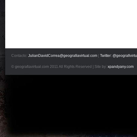
Contacto:
JulianDavidCorrea@geografiavirtual.com
|
Twitter: @geografivirtu
© geografiavirtual.com 2011 All Rights Reserved | Site by:
xpandyany.com