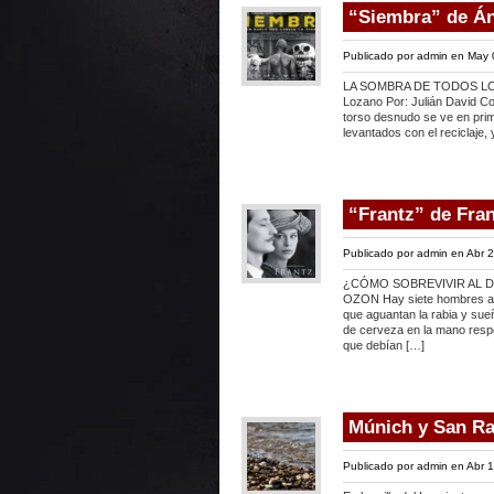
“Siembra” de Án
Publicado por
admin
en May 
LA SOMBRA DE TODOS LOS 
Lozano Por: Julián David Co
torso desnudo se ve en prim
levantados con el reciclaje, 
“Frantz” de Fra
Publicado por
admin
en Abr 2
¿CÓMO SOBREVIVIR AL D
OZON Hay siete hombres alr
que aguantan la rabia y sue
de cerveza en la mano resp
que debían […]
Múnich y San Raf
Publicado por
admin
en Abr 1