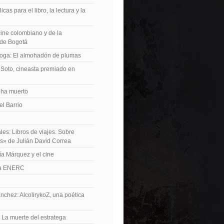
icas para el libro, la lectura y la
 cine colombiano y de la
de Bogotá
roga: El almohadón de plumas
Soto, cineasta premiado en
 ha muerto
el Barrio
les: Libros de viajes. Sobre
es» de Julián David Correa
ía Márquez y el cine
La ENERC
nchez: AlcolirykoZ, una poética
: La muerte del estratega