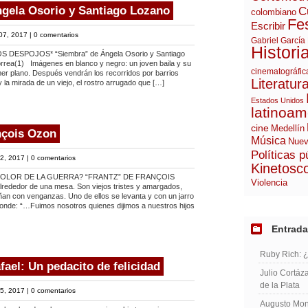
gela Osorio y Santiago Lozano
C
colombiano
Fes
Escribir
07, 2017 |
0 comentarios
Gabriel García
Histori
DESPOJOS* “Siembra” de Ángela Osorio y Santiago
rrea(1) Imágenes en blanco y negro: un joven baila y su
cinematográfic
er plano. Después vendrán los recorridos por barrios
Literatur
y la mirada de un viejo, el rostro arrugado que […]
Estados Unidos
latinoam
cine
Medellín
nçois Ozon
Música
Nuev
Políticas p
2, 2017 |
0 comentarios
Kinetosc
OLOR DE LA GUERRA? “FRANTZ” DE FRANÇOIS
Violencia
ededor de una mesa. Son viejos tristes y amargados,
ñan con venganzas. Uno de ellos se levanta y con un jarro
onde: “…Fuimos nosotros quienes dijimos a nuestros hijos
Entrada
Ruby Rich: 
ael: Un pedacito de felicidad
Julio Cortáza
de la Plata
5, 2017 |
0 comentarios
Augusto Mont