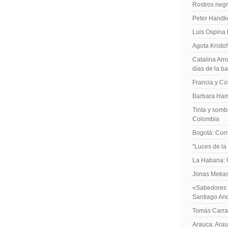
Rostros negr
Peter Handk
Luis Ospina
Agota Kristo
Catalina Arro
días de la b
Francia y Co
Barbara Ham
Tinta y sombr
Colombia
Bogotá: Corr
“Luces de la
La Habana: 
Jonas Mekas:
«Sabedores d
Santiago An
Tomás Carras
Arauca: Arau