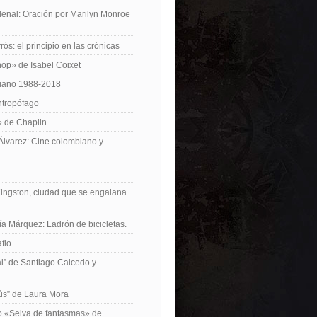
enal: Oración por Marilyn Monroe
ós: el principio en las crónicas
op» de Isabel Coixet
iano 1988-2018
ntropófago
» de Chaplin
 Álvarez: Cine colombiano y
Kingston, ciudad que se engalana
ía Márquez: Ladrón de bicicletas.
fio
cal” de Santiago Caicedo y
ús” de Laura Mora
ro «Selva de fantasmas» de