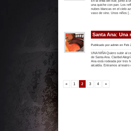
En la orilla del Isar, junto
una quiche con pan. Los ref
nubes blancas en el cielo az
vaso de vino. Unos niños [
Santa Ana: Una 
Publicado por
admin
en Feb 
UNA NIÑA Quiero subir al cer
de Santa Ana. Claribel Alegr
Ana está rodeada por tres he
alcaldía. Entramos al teatr
«
1
2
3
4
»