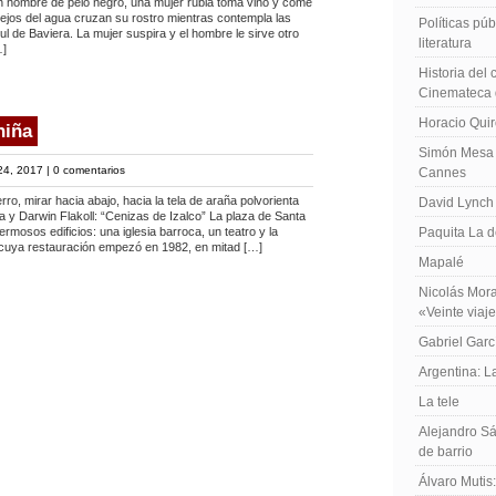
 a un hombre de pelo negro, una mujer rubia toma vino y come
lejos del agua cruzan su rostro mientras contempla las
Políticas públ
ul de Baviera. La mujer suspira y el hombre le sirve otro
literatura
…]
Historia del
Cinemateca 
Horacio Qui
niña
Simón Mesa 
24, 2017 |
0 comentarios
Cannes
ro, mirar hacia abajo, hacia la tela de araña polvorienta
David Lynch
ía y Darwin Flakoll: “Cenizas de Izalco” La plaza de Santa
rmosos edificios: una iglesia barroca, un teatro y la
Paquita La d
o cuya restauración empezó en 1982, en mitad […]
Mapalé
Nicolás Mora
«Veinte viaj
Gabriel Garc
Argentina: 
La tele
Alejandro Sá
de barrio
Álvaro Mutis