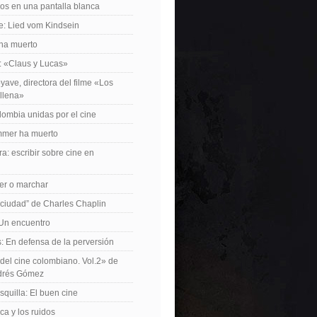
os en una pantalla blanca
e: Lied vom Kindsein
 ha muerto
f: «Claus y Lucas»
yave, directora del filme «Los
allena»
lombia unidas por el cine
mer ha muerto
a: escribir sobre cine en
er o marchar
 ciudad” de Charles Chaplin
Un encuentro
 En defensa de la perversión
el cine colombiano. Vol.2» de
drés Gómez
quilla: El buen cine
ca y los ruidos