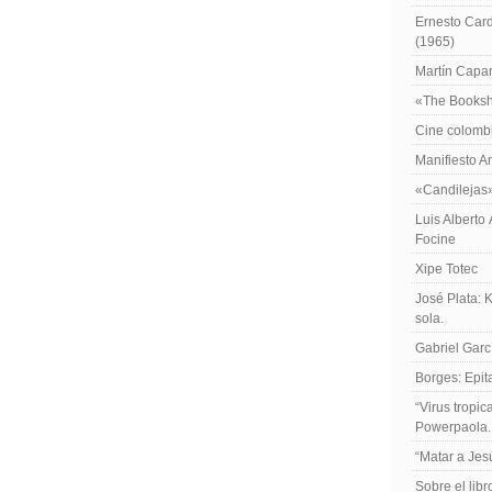
Ernesto Card
(1965)
Martín Caparr
«The Booksh
Cine colomb
Manifiesto A
«Candilejas
Luis Alberto
Focine
Xipe Totec
José Plata: 
sola.
Gabriel Garc
Borges: Epita
“Virus tropi
Powerpaola.
“Matar a Jes
Sobre el lib