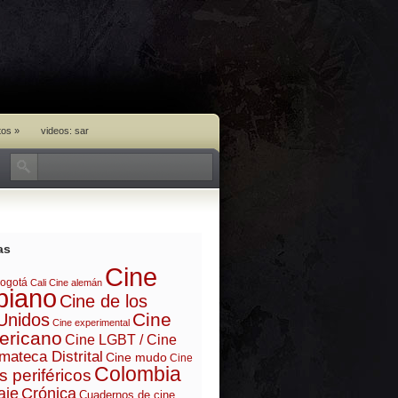
tos
»
videos: sar
as
Cine
ogotá
Cali
Cine alemán
biano
Cine de los
Cine
Unidos
Cine experimental
ericano
Cine LGBT / Cine
mateca Distrital
Cine mudo
Cine
Colombia
s periféricos
aje
Crónica
Cuadernos de cine