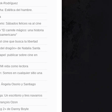
iek-Rodríguez
a: Estética del hambre.
a
io: Sábados felices va al cine
o “El carrete mágico: una historia
inoamericano”
el cine que busca la libertad
del dragón» de Natalia Santa
apel: publicar sobre cine en
 Mi vida como lectora
n: Somos en cualquier sitio una
 Ángela Osorio y Santiago
a: Un escritorio y tres navarros
François Ozon
ng 2» de Danny Boyle