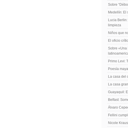
Sobre “Débo
Medellín: El
Lucia Berlin
limpieza
Niños que no
El oficio crít
Sobre «Una h
latinoameri
Primo Levi: 
Poesía maya
La casa del 
La casa gran
Guayaquil: El
Belfast: Som
Álvaro Cepe
Fellini cump
Nicole Kraus