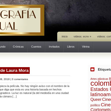
inicio
videos: ecnv
»
videos: cor
mundo
Crónicas
Cuentos
Invitados
Libros
Vitrina
Etiquet
 de Laura Mora
B
Artes plásticas
08, 2018 |
0 comentarios
colom
 la película. No hay ningún aviso con el nombre de la
Estados 
 que diga que esta es una historia basada en hechos
gradece. La luz es natural (la del mediodía en una ciudad
latinoam
 la cámara […]
Cine
Queer
Cine
político
Cortometr