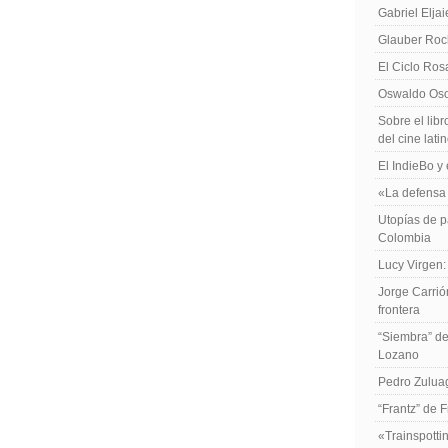
Gabriel Elja
Glauber Roch
El Ciclo Ros
Oswaldo Osor
Sobre el libr
del cine lat
El IndieBo y 
«La defensa 
Utopías de p
Colombia
Lucy Virgen:
Jorge Carrió
frontera
“Siembra” de
Lozano
Pedro Zuluag
“Frantz” de 
«Trainspotti