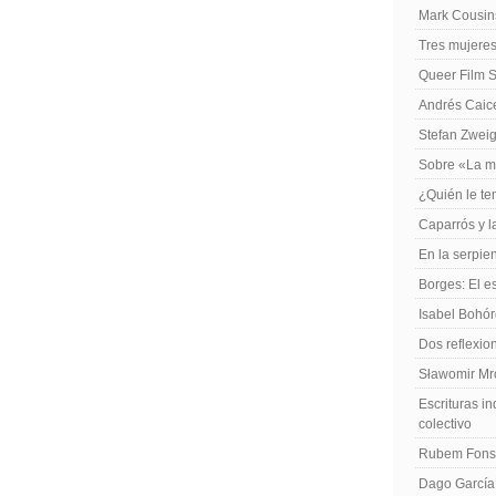
Mark Cousins
Tres mujeres
Queer Film 
Andrés Caiced
Stefan Zweig
Sobre «La m
¿Quién le te
Caparrós y l
En la serpie
Borges: El es
Isabel Bohó
Dos reflexio
Sławomir Mro
Escrituras in
colectivo
Rubem Fonse
Dago García,