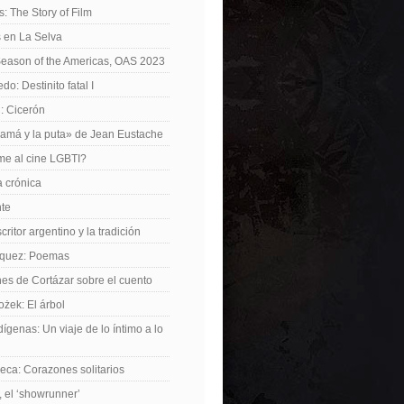
: The Story of Film
 en La Selva
Season of the Americas, OAS 2023
o: Destinito fatal I
: Cicerón
amá y la puta» de Jean Eustache
me al cine LGBTI?
a crónica
nte
critor argentino y la tradición
rquez: Poemas
nes de Cortázar sobre el cuento
żek: El árbol
dígenas: Un viaje de lo íntimo a lo
ca: Corazones solitarios
 el ‘showrunner’