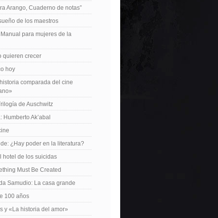
ra Arango, Cuaderno de notas”
 sueño de los maestros
: Manual para mujeres de la
 quieren crecer
ico hoy
istoria comparada del cine
cano»
Trilogía de Auschwitz
: Humberto Ak’abal
cine
de: ¿Hay poder en la literatura?
 hotel de los suicidas
ething Must Be Created
da Samudio: La casa grande
le 100 años
s y «La historia del amor»