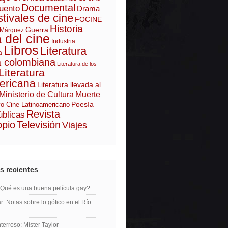
Documental
uento
Drama
tivales de cine
FOCINE
Historia
Guerra
 Márquez
a del cine
Industria
Libros
Literatura
a
a colombiana
Literatura de los
Literatura
ericana
Literatura llevada al
Ministerio de Cultura
Muerte
Poesía
o Cine Latinoamericano
Revista
úblicas
opio
Televisión
Viajes
s recientes
¿Qué es una buena película gay?
r: Notas sobre lo gótico en el Río
erroso: Míster Taylor