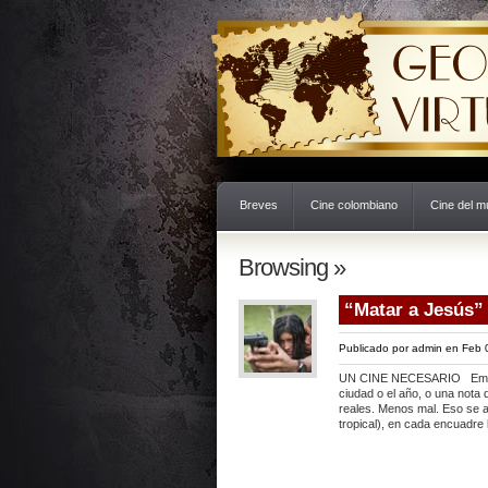
Breves
Cine colombiano
Cine del 
Browsing »
“Matar a Jesús”
Publicado por
admin
en Feb 
UN CINE NECESARIO Empieza
ciudad o el año, o una nota
reales. Menos mal. Eso se a
tropical), en cada encuadre