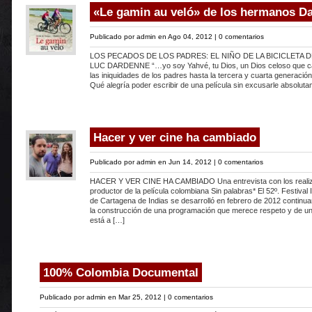
«Le gamin au veló» de los hermanos D
Publicado por
admin
en Ago 04, 2012 |
0 comentarios
LOS PECADOS DE LOS PADRES: EL NIÑO DE LA BICICLETA D
LUC DARDENNE “…yo soy Yahvé, tu Dios, un Dios celoso que cas
las iniquidades de los padres hasta la tercera y cuarta generac
Qué alegría poder escribir de una película sin excusarle absolut
Hacer y ver cine ha cambiado
Publicado por
admin
en Jun 14, 2012 |
0 comentarios
HACER Y VER CINE HA CAMBIADO Una entrevista con los realiz
productor de la película colombiana Sin palabras* El 52º. Festival 
de Cartagena de Indias se desarrolló en febrero de 2012 contin
la construcción de una programación que merece respeto y de u
está a […]
100% Colombia Documental
Publicado por
admin
en Mar 25, 2012 |
0 comentarios