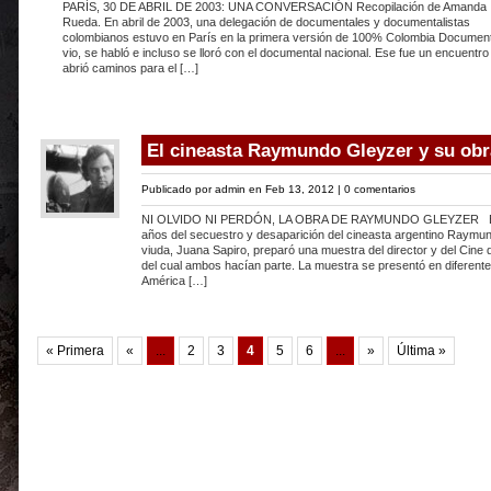
PARÍS, 30 DE ABRIL DE 2003: UNA CONVERSACIÓN Recopilación de Amanda
Rueda. En abril de 2003, una delegación de documentales y documentalistas
colombianos estuvo en París en la primera versión de 100% Colombia Document
vio, se habló e incluso se lloró con el documental nacional. Ese fue un encuentro
abrió caminos para el […]
El cineasta Raymundo Gleyzer y su obr
Publicado por
admin
en Feb 13, 2012 |
0 comentarios
NI OLVIDO NI PERDÓN, LA OBRA DE RAYMUNDO GLEYZER En 1
años del secuestro y desaparición del cineasta argentino Raymu
viuda, Juana Sapiro, preparó una muestra del director y del Cine 
del cual ambos hacían parte. La muestra se presentó en diferent
América […]
« Primera
«
...
2
3
4
5
6
...
»
Última »