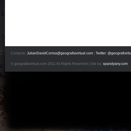
Contacto:
JulianDavidCorrea@geografiavirtual.com
|
Twitter: @geografivirtu
© geografiavirtual.com 2011 All Rights Reserved | Site by:
xpandyany.com