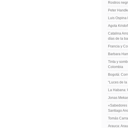
Rostros negr
Peter Handk
Luis Ospina
Agota Kristo
Catalina Arro
días de la b
Francia y Co
Barbara Ham
Tinta y sombr
Colombia
Bogotá: Corr
“Luces de la
La Habana: 
Jonas Mekas:
«Sabedores d
Santiago An
Tomás Carras
Arauca: Arau