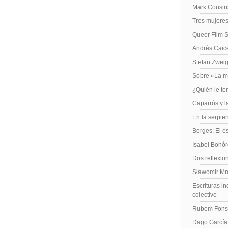
Mark Cousins
Tres mujeres
Queer Film 
Andrés Caiced
Stefan Zweig
Sobre «La m
¿Quién le te
Caparrós y l
En la serpie
Borges: El es
Isabel Bohó
Dos reflexio
Sławomir Mro
Escrituras in
colectivo
Rubem Fonse
Dago García,