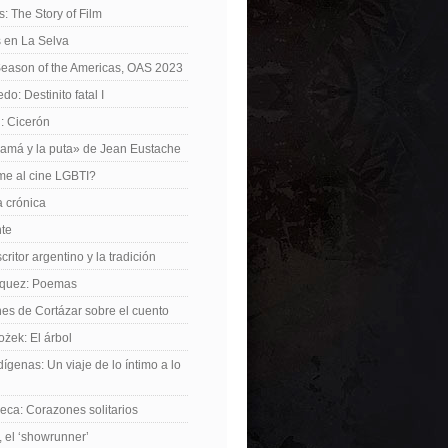
: The Story of Film
 en La Selva
Season of the Americas, OAS 2023
o: Destinito fatal I
: Cicerón
amá y la puta» de Jean Eustache
me al cine LGBTI?
a crónica
nte
critor argentino y la tradición
rquez: Poemas
nes de Cortázar sobre el cuento
żek: El árbol
dígenas: Un viaje de lo íntimo a lo
ca: Corazones solitarios
 el ‘showrunner’