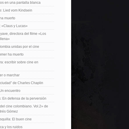
os en una pantalla blanca
e: Lied vom Kindsein
 ha muerto
f: «Claus y Lucas»
yave, directora del filme «Los
allena»
lombia unidas por el cine
mer ha muerto
a: escribir sobre cine en
er o marchar
 ciudad” de Charles Chaplin
Un encuentro
 En defensa de la perversión
el cine colombiano. Vol.2» de
drés Gómez
quilla: El buen cine
ca y los ruidos