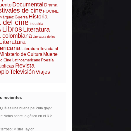
Documental
uento
Drama
tivales de cine
FOCINE
Historia
Guerra
 Márquez
a del cine
Industria
Libros
Literatura
a
a colombiana
Literatura de los
Literatura
ericana
Literatura llevada al
Ministerio de Cultura
Muerte
Poesía
o Cine Latinoamericano
Revista
úblicas
opio
Televisión
Viajes
s recientes
¿Qué es una buena película gay?
r: Notas sobre lo gótico en el Río
erroso: Míster Taylor