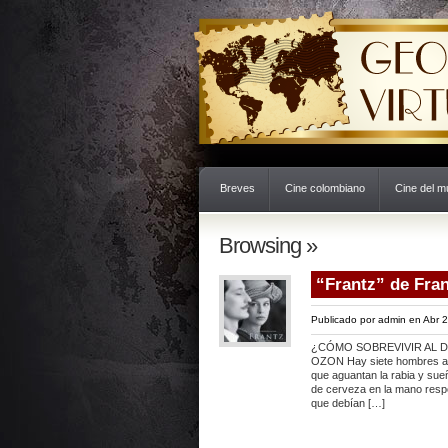
Breves
Cine colombiano
Cine del 
Browsing »
“Frantz” de Fra
Publicado por
admin
en Abr 2
¿CÓMO SOBREVIVIR AL D
OZON Hay siete hombres alr
que aguantan la rabia y sue
de cerveza en la mano resp
que debían […]