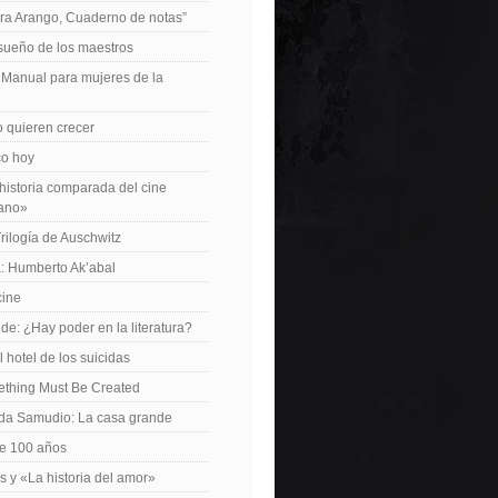
ra Arango, Cuaderno de notas”
 sueño de los maestros
: Manual para mujeres de la
 quieren crecer
ico hoy
istoria comparada del cine
cano»
Trilogía de Auschwitz
: Humberto Ak’abal
cine
de: ¿Hay poder en la literatura?
 hotel de los suicidas
ething Must Be Created
da Samudio: La casa grande
le 100 años
s y «La historia del amor»