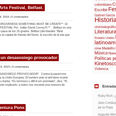
C
colombiano
rts Festival, Belfast.
Fes
Escribir
Gabriel García
4, 2016 |
0 comentarios
Histori
ORGIVENESS SOMETHING MUST BE CREATE”*: 10
cinematográfic
VAL Por: Julián David Correa R.** .. Belfast es una
Literatur
 pasa de los 25 grados. Belfast (del irlandés “Béal
 la capital de Irlanda del Norte, la sección de la isla que
Estados Unidos
latinoam
cine
Medellín
Música
Nuev
 un desasosiego provocador
Políticas p
Kinetosc
3, 2015 |
0 comentarios
Violencia
SASOSIEGO PROVOCADOR* Contra la pared tres
 la Unión Europea. El hombre ante el atril tiene el pelo
u barba: “Es hermoso y difícil ser premiado”, dice, “El
ito explicarlo: a todos nos encanta una muestra de
Entrada
Ruby Rich: 
Julio Cortáza
Ventura Pons
de la Plata
Augusto Mont