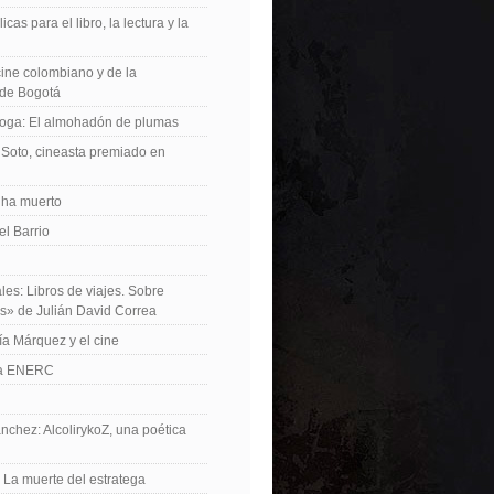
icas para el libro, la lectura y la
 cine colombiano y de la
de Bogotá
roga: El almohadón de plumas
Soto, cineasta premiado en
 ha muerto
el Barrio
les: Libros de viajes. Sobre
es» de Julián David Correa
ía Márquez y el cine
La ENERC
nchez: AlcolirykoZ, una poética
: La muerte del estratega