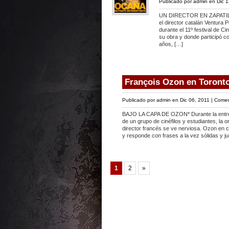
Publicado por
admin
en Dic 1
UN DIRECTOR EN ZAPATI
el director catalán Ventura
durante el 11º festival de C
su obra y donde participó co
años, […]
François Ozon en Toront
Publicado por
admin
en Dic 06, 2011 |
Comen
BAJO LA CAPA DE OZON* Durante la entrev
de un grupo de cinéfilos y estudiantes, la 
director francés se ve nerviosa. Ozon en c
y responde con frases a la vez sólidas y 
1
2
»