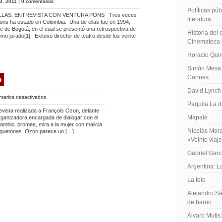
3, 2011 |
0 comentarios
Políticas públ
LLAS, ENTREVISTA CON VENTURA PONS Tres veces
literatura
 Pons ha estado en Colombia. Una de ellas fue en 1994,
ine de Bogotá, en el cual se presentó una retrospectiva de
Historia del
mo jurado[1]. Exitoso director de teatro desde los veinte
Cinemateca 
Horacio Qui
Simón Mesa 
Cannes
o
David Lynch
en
tarios desactivados
Paquita La d
François
ista realizada a François Ozon, delante
Ozon
Mapalé
organizadora encargada de dialogar con el
en
ambio, bromea, mira a la mujer con malicia
Nicolás Mora
juguetonas. Ozon parece un […]
Toronto
«Veinte viaj
Gabriel Garc
Argentina: 
La tele
Alejandro Sá
de barrio
Álvaro Mutis