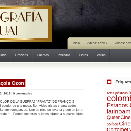
inicio
videos: ecnv
»
videos: cor
mundo
Crónicas
Cuentos
Invitados
Libros
Vitrina
Etiquet
nçois Ozon
B
Artes plásticas
2, 2017 |
0 comentarios
colom
OLOR DE LA GUERRA? “FRANTZ” DE FRANÇOIS
Estados 
ededor de una mesa. Son viejos tristes y amargados,
ñan con venganzas. Uno de ellos se levanta y con un jarro
latinoam
onde: “…Fuimos nosotros quienes dijimos a nuestros hijos
Cine
Queer
Cine
político
Cortometr