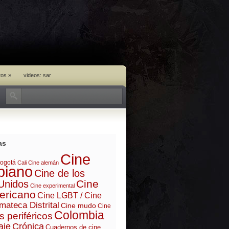
tos
»
videos: sar
as
Cine
ogotá
Cali
Cine alemán
biano
Cine de los
Cine
Unidos
Cine experimental
ericano
Cine LGBT / Cine
mateca Distrital
Cine mudo
Cine
Colombia
s periféricos
aje
Crónica
Cuadernos de cine