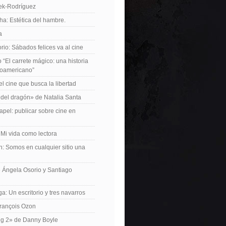
iek-Rodríguez
a: Estética del hambre.
a
io: Sábados felices va al cine
o “El carrete mágico: una historia
inoamericano”
el cine que busca la libertad
del dragón» de Natalia Santa
apel: publicar sobre cine en
 Mi vida como lectora
n: Somos en cualquier sitio una
 Ángela Osorio y Santiago
a: Un escritorio y tres navarros
François Ozon
ng 2» de Danny Boyle