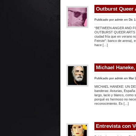
Outburst Queer A
Publicado por
admin
en Dic 1
“BETWEEN ANGER AND F
OUTBURST QUEER ARTS FESTI
ciudad fría que en verano no
Feirste”: banco de arena), es
hace […]
Michael Haneke,
Publicado por
admin
en Mar 2
MICHAEL HANEKE: UN DE
banderas: Asturias, España y
largo, lacio y blanco, como s
porqué es hermoso no neces
reconocimiento. Es […]
Entrevista con 