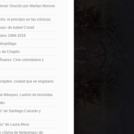
enal: Oración por Marilyn Monroe
ós: el principio en las crónicas
op» de Isabel Coixet
iano 1988-2018
ntropófago
» de Chaplin
 Álvarez: Cine colombiano y
Kingston, ciudad que se engalana
ía Márquez: Ladrón de bicicletas.
fio
cal” de Santiago Caicedo y
ús” de Laura Mora
ro «Selva de fantasmas» de