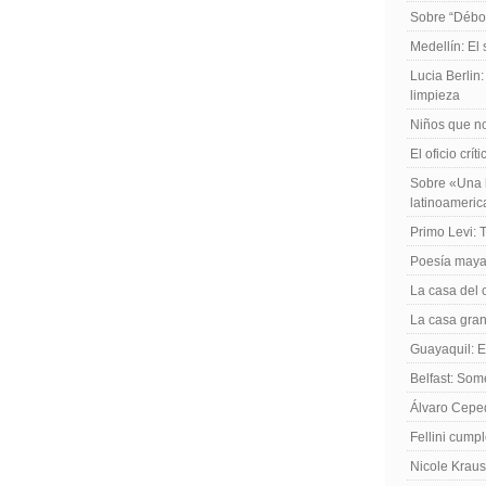
Sobre “Débo
Medellín: El
Lucia Berlin
limpieza
Niños que no
El oficio crít
Sobre «Una h
latinoameri
Primo Levi: 
Poesía maya
La casa del 
La casa gran
Guayaquil: El
Belfast: Som
Álvaro Cepe
Fellini cump
Nicole Kraus