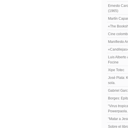
Ernesto Card
(1965)
Martín Caparr
«The Booksh
Cine colomb
Manifiesto A
«Candilejas
Luis Alberto
Focine
Xipe Totec
José Plata: 
sola.
Gabriel Garc
Borges: Epita
“Virus tropi
Powerpaola.
“Matar a Jes
Sobre el lib