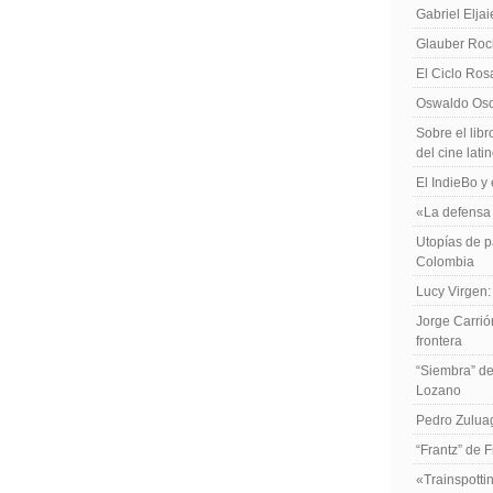
Gabriel Elja
Glauber Roch
El Ciclo Ros
Oswaldo Osor
Sobre el libr
del cine lat
El IndieBo y 
«La defensa 
Utopías de p
Colombia
Lucy Virgen:
Jorge Carrió
frontera
“Siembra” de
Lozano
Pedro Zuluag
“Frantz” de 
«Trainspotti