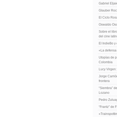
Gabriel Elja
Glauber Roch
El Ciclo Ros
Oswaldo Osor
Sobre el libr
del cine lat
El IndieBo y 
«La defensa 
Utopías de p
Colombia
Lucy Virgen:
Jorge Carrió
frontera
“Siembra” de
Lozano
Pedro Zuluag
“Frantz” de 
«Trainspotti