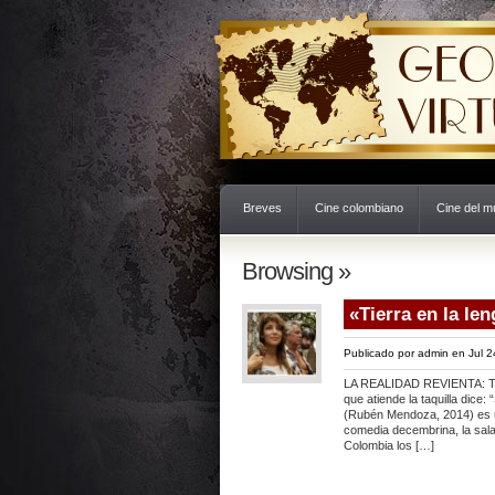
Breves
Cine colombiano
Cine del 
Browsing »
«Tierra en la l
Publicado por
admin
en Jul 2
LA REALIDAD REVIENTA: 
que atiende la taquilla dice: 
(Rubén Mendoza, 2014) es u
comedia decembrina, la sala
Colombia los […]