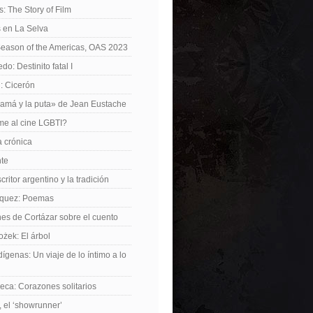
: The Story of Film
 en La Selva
Season of the Americas, OAS 2023
o: Destinito fatal I
: Cicerón
amá y la puta» de Jean Eustache
me al cine LGBTI?
a crónica
nte
critor argentino y la tradición
rquez: Poemas
nes de Cortázar sobre el cuento
żek: El árbol
dígenas: Un viaje de lo íntimo a lo
ca: Corazones solitarios
 el ‘showrunner’