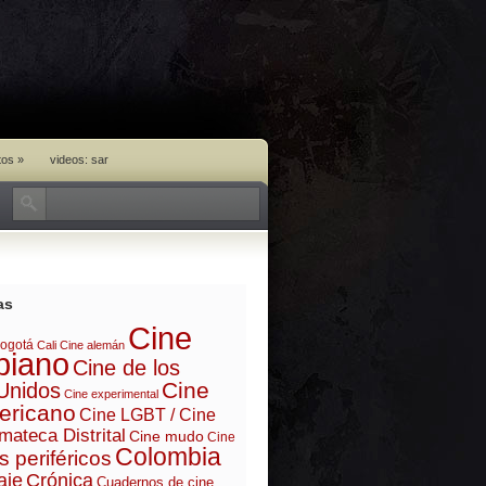
tos
»
videos: sar
as
Cine
ogotá
Cali
Cine alemán
biano
Cine de los
Cine
Unidos
Cine experimental
ericano
Cine LGBT / Cine
mateca Distrital
Cine mudo
Cine
Colombia
s periféricos
aje
Crónica
Cuadernos de cine