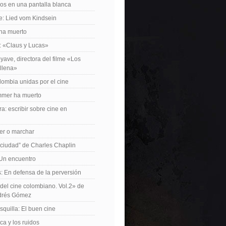
os en una pantalla blanca
e: Lied vom Kindsein
 ha muerto
f: «Claus y Lucas»
yave, directora del filme «Los
allena»
lombia unidas por el cine
mer ha muerto
a: escribir sobre cine en
er o marchar
 ciudad” de Charles Chaplin
Un encuentro
 En defensa de la perversión
el cine colombiano. Vol.2» de
drés Gómez
quilla: El buen cine
ca y los ruidos