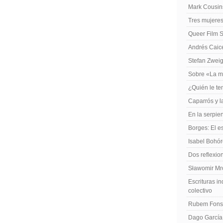
Mark Cousins
Tres mujeres
Queer Film 
Andrés Caiced
Stefan Zweig
Sobre «La m
¿Quién le te
Caparrós y l
En la serpie
Borges: El es
Isabel Bohó
Dos reflexio
Sławomir Mro
Escrituras in
colectivo
Rubem Fonse
Dago García,