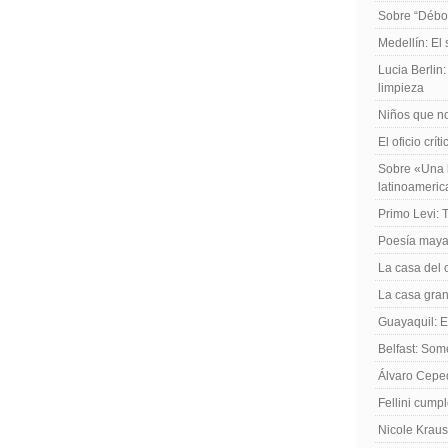
Sobre “Débo
Medellín: El
Lucia Berlin
limpieza
Niños que no
El oficio crít
Sobre «Una h
latinoameri
Primo Levi: 
Poesía maya
La casa del 
La casa gran
Guayaquil: El
Belfast: Som
Álvaro Cepe
Fellini cump
Nicole Kraus