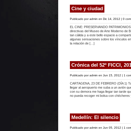
Cine y ciudad
Publicado por
admin
en Dic 14, 2012 |
0 com
EL CINE: PRESERVANDO PATRIMONIOS
directivas del Museo de Arte Moderno de Ba
tan cálida y a este bello espacio a compart
algunas sensaciones sobre los vínculos ent
la relación de […]
Crónica del 52º FICCI, 201
Publicado por
admin
en Jun 15, 2012 |
1 com
CARTAGENA, 23 DE FEBRERO (DÍA 1) Tanto
llegar al aeropuerto me suba a un avión qu
con su demora me haga llegar tan tarde que 
no pueda recoger mi bolsa con chécheres 
Medellín: El silencio
Publicado por
admin
en Jun 05, 2012 |
1 com