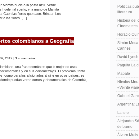
 Mamita huele a la pasta azul. Verde
Políticas públ
ros huelen al sueño, y la mano de Mamita
literatura
lla. Caen las flores que caen. Brincar. Los
r a las flores. […]
Historia del
Cinemateca 
Horacio Qui
ortos colombianos a Geografía
Simón Mesa 
Cannes
David Lynch
06, 2012 |
3 comentarios
Paquita La d
lombiano, una frase común es que lo mejor de esta
documentales y en sus cortometrajes. El problema, tanto
Mapalé
os, como para los aficionados al cine en otros países, es
 donde puedan verse cortos y documentales de Colombia,
Nicolás Mora
«Veinte viaj
Gabriel Garc
Argentina: 
La tele
Alejandro Sá
de barrio
Álvaro Mutis