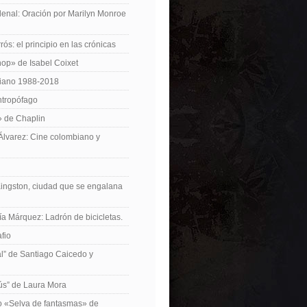
enal: Oración por Marilyn Monroe
ós: el principio en las crónicas
op» de Isabel Coixet
iano 1988-2018
ntropófago
» de Chaplin
 Álvarez: Cine colombiano y
Kingston, ciudad que se engalana
ía Márquez: Ladrón de bicicletas.
fio
cal” de Santiago Caicedo y
ús” de Laura Mora
ro «Selva de fantasmas» de