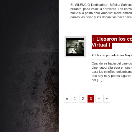
EL SILENCIO Dedicado a: Mónica Schnitter
brillante, pasa veloz la serpiente. Los car
huele a la pasta azul. Amarillo: nieve amari
carros las pisan y las dañan: las hacen llora
¡ Llegaron los c
Virtual !
Publicado por
admin
en May 
Cuando se habla del cine co
cinematografía está en sus 
para los cinéfilos colombian
que hay muy pocos lugares
por […]
«
1
2
3
4
»