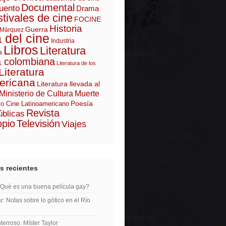
Documental
uento
Drama
tivales de cine
FOCINE
Historia
Guerra
 Márquez
a del cine
Industria
Libros
Literatura
a
a colombiana
Literatura de los
Literatura
ericana
Literatura llevada al
Ministerio de Cultura
Muerte
Poesía
o Cine Latinoamericano
Revista
úblicas
opio
Televisión
Viajes
s recientes
¿Qué es una buena película gay?
r: Notas sobre lo gótico en el Río
erroso: Míster Taylor