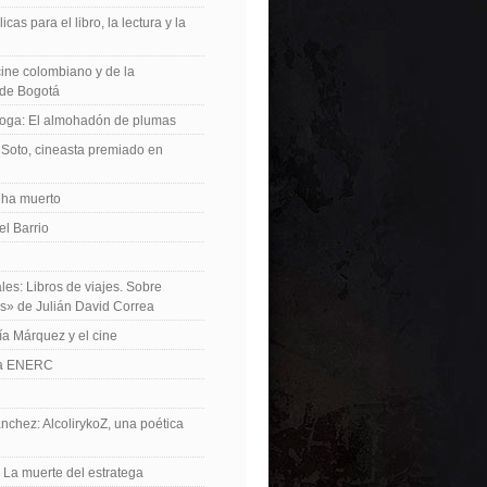
icas para el libro, la lectura y la
 cine colombiano y de la
de Bogotá
roga: El almohadón de plumas
Soto, cineasta premiado en
 ha muerto
el Barrio
les: Libros de viajes. Sobre
es» de Julián David Correa
ía Márquez y el cine
La ENERC
nchez: AlcolirykoZ, una poética
: La muerte del estratega