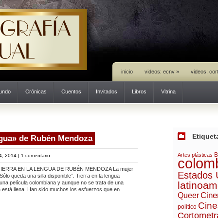
inicio
videos: ecnv
»
videos: cor
mundo
Crónicas
Cuentos
Invitados
Libros
Vitrina
Etiquet
engua» de Rubén Mendoza
B
Artes plásticas
4, 2014 |
1 comentario
colom
TIERRA EN LA LENGUA DE RUBÉN MENDOZA La mujer
Estados 
“Sólo queda una silla disponible”. Tierra en la lengua
na película colombiana y aunque no se trata de una
latinoam
 está llena. Han sido muchos los esfuerzos que en
Cine
Queer
Cine
político
Cortometr