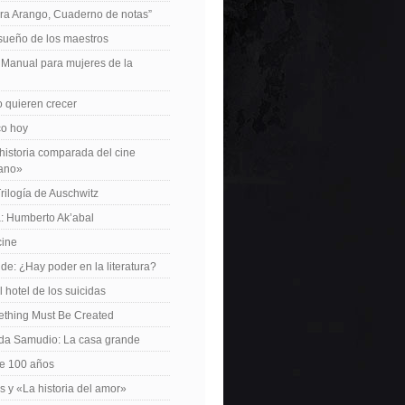
ra Arango, Cuaderno de notas”
 sueño de los maestros
: Manual para mujeres de la
 quieren crecer
ico hoy
istoria comparada del cine
cano»
Trilogía de Auschwitz
: Humberto Ak’abal
cine
de: ¿Hay poder en la literatura?
 hotel de los suicidas
ething Must Be Created
da Samudio: La casa grande
le 100 años
s y «La historia del amor»