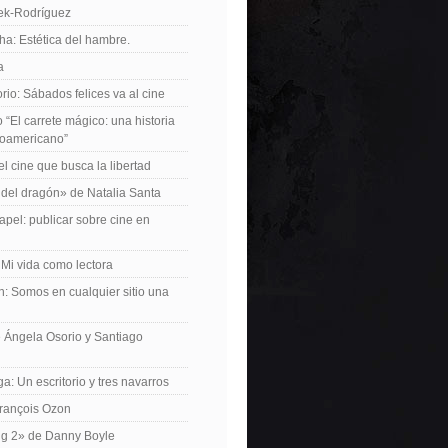
iek-Rodríguez
a: Estética del hambre.
a
io: Sábados felices va al cine
o “El carrete mágico: una historia
inoamericano”
el cine que busca la libertad
del dragón» de Natalia Santa
apel: publicar sobre cine en
 Mi vida como lectora
n: Somos en cualquier sitio una
 Ángela Osorio y Santiago
a: Un escritorio y tres navarros
François Ozon
ng 2» de Danny Boyle