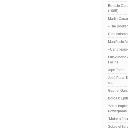
Ernesto Card
(1965)
Martín Caparr
«The Booksh
Cine colomb
Manifiesto A
«Candilejas
Luis Alberto
Focine
Xipe Totec
José Plata: 
sola.
Gabriel Garc
Borges: Epita
“Virus tropi
Powerpaola.
“Matar a Jes
Sobre el lib