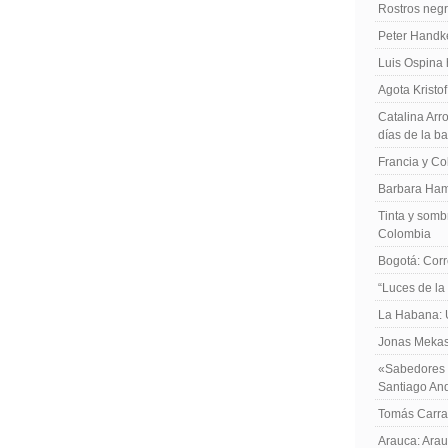
Rostros negr
Peter Handk
Luis Ospina
Agota Kristo
Catalina Arro
días de la b
Francia y Co
Barbara Ham
Tinta y sombr
Colombia
Bogotá: Corr
“Luces de la
La Habana: 
Jonas Mekas:
«Sabedores d
Santiago An
Tomás Carras
Arauca: Arau