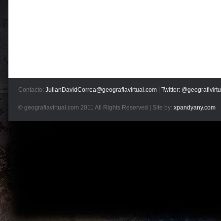
Contacto:
JulianDavidCorrea@geografiavirtual.com
|
Twitter: @geografivirtu
© geografiavirtual.com 2011 All Rights Reserved | Site by:
xpandyany.com