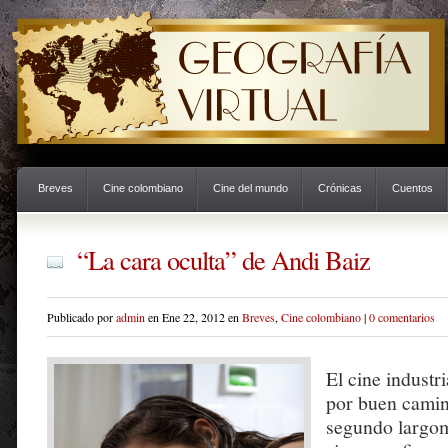
Breves
Cine colombiano
Cine del mundo
Crónicas
Cuentos
“La cara oculta” de Andi Baiz
Publicado por
admin
en Ene 22, 2012 en
Breves
,
Cine colombiano
|
0 comentarios
El cine industr
por buen camin
segundo largom