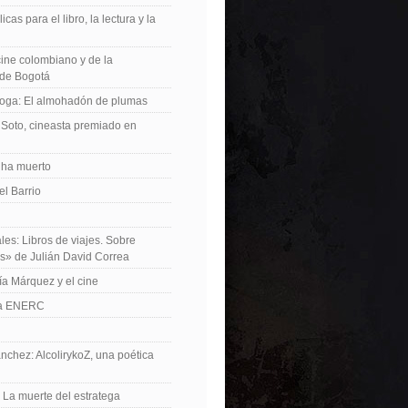
icas para el libro, la lectura y la
 cine colombiano y de la
de Bogotá
roga: El almohadón de plumas
Soto, cineasta premiado en
 ha muerto
el Barrio
les: Libros de viajes. Sobre
es» de Julián David Correa
ía Márquez y el cine
La ENERC
nchez: AlcolirykoZ, una poética
: La muerte del estratega