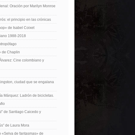
enal: Oración por Marilyn Monroe
ós: el principio en las crónicas
op» de Isabel Coixet
iano 1988-2018
ntropófago
» de Chaplin
 Álvarez: Cine colombiano y
Kingston, ciudad que se engalana
ía Márquez: Ladrón de bicicletas.
fio
cal” de Santiago Caicedo y
ús” de Laura Mora
ro «Selva de fantasmas» de