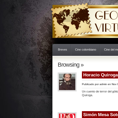
Breves
Cine colombiano
Cine del 
Browsing »
Horacio Quiroga
Publicado por
admin
en Nov 
Un cuento de terror del góti
Quiroga.
Simón Mesa Soto