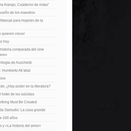
ra Arango, Cuaderno de notas”
 sueño de los maestros
: Manual para mujeres de la
 quieren crecer
ico hoy
istoria comparada del cine
cano»
Trilogía de Auschwitz
: Humberto Ak’abal
cine
de: ¿Hay poder en la literatura?
 hotel de los suicidas
ething Must Be Created
da Samudio: La casa grande
le 100 años
s y «La historia del amor»