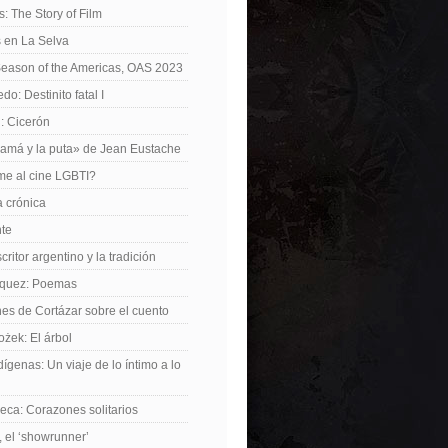
: The Story of Film
 en La Selva
Season of the Americas, OAS 2023
o: Destinito fatal I
: Cicerón
amá y la puta» de Jean Eustache
me al cine LGBTI?
a crónica
nte
critor argentino y la tradición
rquez: Poemas
nes de Cortázar sobre el cuento
żek: El árbol
dígenas: Un viaje de lo íntimo a lo
ca: Corazones solitarios
 el ‘showrunner’