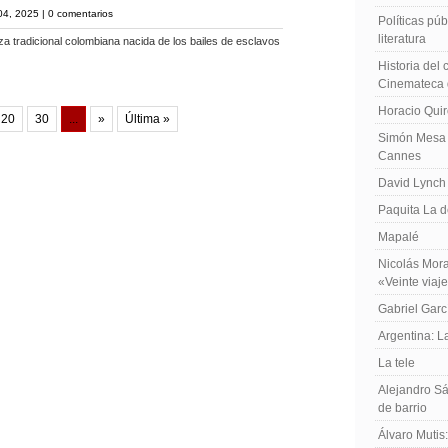
04, 2025 |
0 comentarios
Políticas públ
literatura
za tradicional colombiana nacida de los bailes de esclavos
Historia del
Cinemateca 
Horacio Qui
20
30
...
»
Última »
Simón Mesa 
Cannes
David Lynch
Paquita La d
Mapalé
Nicolás Mora
«Veinte viaj
Gabriel Garc
Argentina: 
La tele
Alejandro Sá
de barrio
Álvaro Mutis