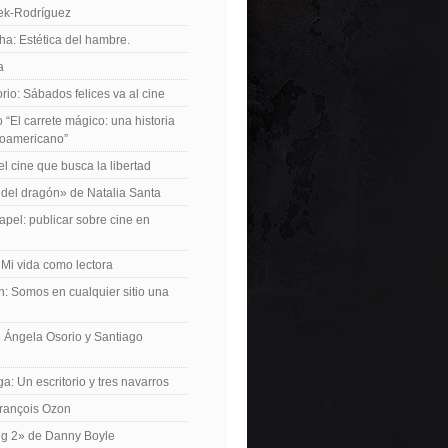
iek-Rodríguez
a: Estética del hambre.
a
io: Sábados felices va al cine
o “El carrete mágico: una historia
inoamericano”
el cine que busca la libertad
del dragón» de Natalia Santa
apel: publicar sobre cine en
 Mi vida como lectora
n: Somos en cualquier sitio una
 Ángela Osorio y Santiago
a: Un escritorio y tres navarros
François Ozon
ng 2» de Danny Boyle