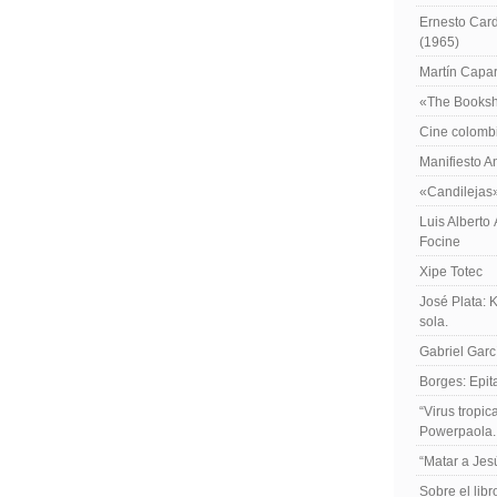
Ernesto Card
(1965)
Martín Caparr
«The Booksh
Cine colomb
Manifiesto A
«Candilejas
Luis Alberto
Focine
Xipe Totec
José Plata: 
sola.
Gabriel Garc
Borges: Epita
“Virus tropi
Powerpaola.
“Matar a Jes
Sobre el lib