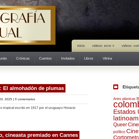
inicio
videos: ecnv
»
videos: cor
mundo
Crónicas
Cuentos
Invitados
Libros
Vitrina
Etiquet
: El almohadón de plumas
B
Artes plásticas
03, 2025 |
0 comentarios
colom
co tropical escrito en 1917 por el uruguayo Horacio
Estados 
latinoam
Cine
Queer
Cine
político
, cineasta premiado en Cannes
Cortometr