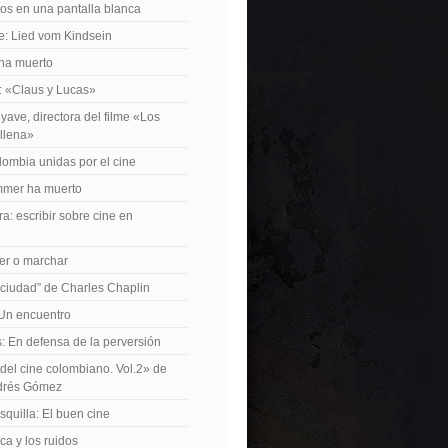
os en una pantalla blanca
e: Lied vom Kindsein
 ha muerto
f: «Claus y Lucas»
yave, directora del filme «Los
allena»
lombia unidas por el cine
mer ha muerto
a: escribir sobre cine en
er o marchar
 ciudad” de Charles Chaplin
Un encuentro
 En defensa de la perversión
el cine colombiano. Vol.2» de
drés Gómez
quilla: El buen cine
ca y los ruidos