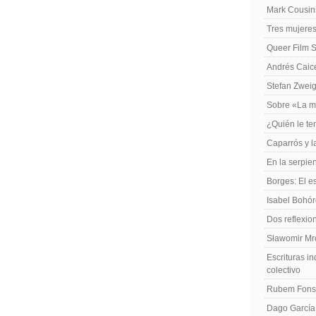
Mark Cousins
Tres mujeres
Queer Film 
Andrés Caiced
Stefan Zweig
Sobre «La m
¿Quién le te
Caparrós y l
En la serpie
Borges: El es
Isabel Bohó
Dos reflexio
Sławomir Mro
Escrituras in
colectivo
Rubem Fonse
Dago García,