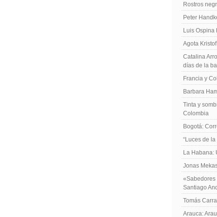
Rostros negr
Peter Handk
Luis Ospina
Agota Kristo
Catalina Arro
días de la b
Francia y Co
Barbara Ham
Tinta y sombr
Colombia
Bogotá: Corr
“Luces de la
La Habana: 
Jonas Mekas:
«Sabedores d
Santiago An
Tomás Carras
Arauca: Arau