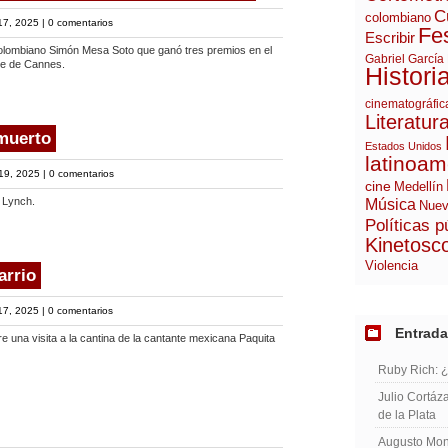
C
colombiano
17, 2025 |
0 comentarios
Fes
Escribir
colombiano Simón Mesa Soto que ganó tres premios en el
Gabriel García
ine de Cannes.
Histori
cinematográfic
Literatur
muerto
Estados Unidos
latinoam
19, 2025 |
0 comentarios
cine
Medellín
 Lynch.
Música
Nuev
Políticas p
Kinetosc
Violencia
arrio
17, 2025 |
0 comentarios
Entrada
e una visita a la cantina de la cantante mexicana Paquita
Ruby Rich: 
Julio Cortáza
de la Plata
Augusto Mont