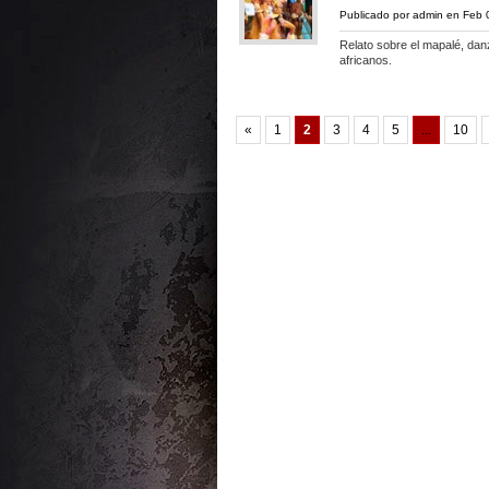
Publicado por
admin
en Feb 
Relato sobre el mapalé, dan
africanos.
«
1
2
3
4
5
...
10