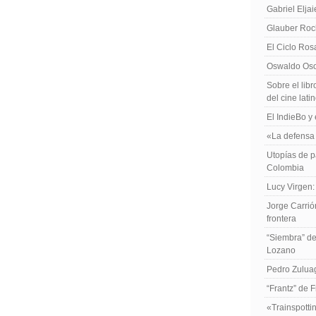
Gabriel Elja
Glauber Roch
El Ciclo Ros
Oswaldo Osor
Sobre el libr
del cine lat
El IndieBo y 
«La defensa 
Utopías de p
Colombia
Lucy Virgen:
Jorge Carrió
frontera
“Siembra” de
Lozano
Pedro Zuluag
“Frantz” de 
«Trainspotti