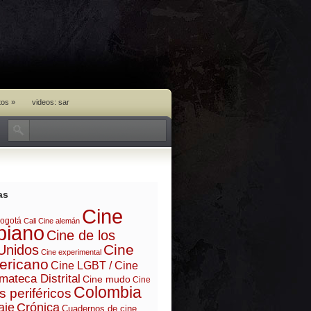
tos
»
videos: sar
as
Cine
ogotá
Cali
Cine alemán
biano
Cine de los
Cine
Unidos
Cine experimental
ericano
Cine LGBT / Cine
mateca Distrital
Cine mudo
Cine
Colombia
s periféricos
aje
Crónica
Cuadernos de cine