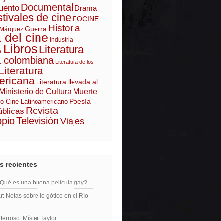
Documental
uento
Drama
tivales de cine
FOCINE
Historia
Guerra
 Márquez
a del cine
Industria
Libros
Literatura
a
a colombiana
Literatura de los
Literatura
ericana
Literatura llevada al
Ministerio de Cultura
Muerte
Poesía
o Cine Latinoamericano
Revista
úblicas
opio
Televisión
Viajes
s recientes
¿Qué es una buena película gay?
r: Notas sobre lo gótico en el Río
erroso: Míster Taylor