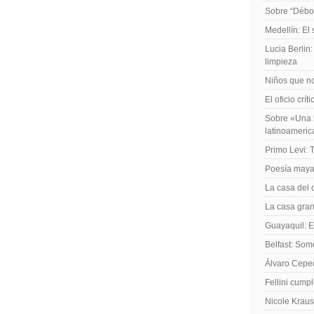
Sobre “Débo
Medellín: El
Lucia Berlin
limpieza
Niños que no
El oficio crít
Sobre «Una h
latinoameri
Primo Levi: 
Poesía maya
La casa del 
La casa gran
Guayaquil: El
Belfast: Som
Álvaro Cepe
Fellini cump
Nicole Kraus