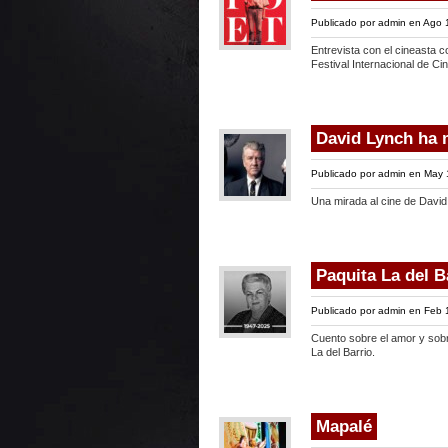
Publicado por
admin
en Ago 
Entrevista con el cineasta 
Festival Internacional de C
David Lynch ha 
Publicado por
admin
en May 
Una mirada al cine de David
Paquita La del B
Publicado por
admin
en Feb 
Cuento sobre el amor y sobr
La del Barrio.
Mapalé