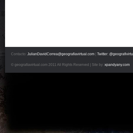
Contacto:
JulianDavidCorrea@geografiavirtual.com
|
Twitter: @geografivirtu
© geografiavirtual.com 2011 All Rights Reserved | Site by:
xpandyany.com