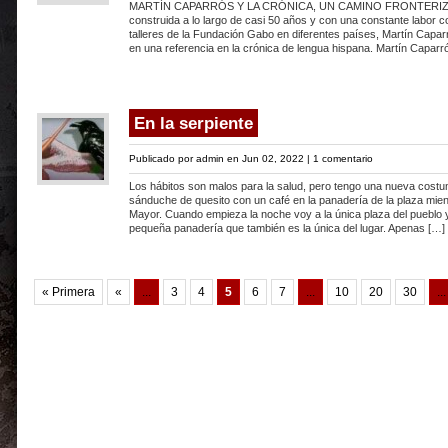
MARTÍN CAPARRÓS Y LA CRÓNICA, UN CAMINO FRONTERIZO*
construida a lo largo de casi 50 años y con una constante labor 
talleres de la Fundación Gabo en diferentes países, Martín Capar
en una referencia en la crónica de lengua hispana. Martín Caparr
En la serpiente
Publicado por
admin
en Jun 02, 2022 |
1 comentario
Los hábitos son malos para la salud, pero tengo una nueva cost
sánduche de quesito con un café en la panadería de la plaza mie
Mayor. Cuando empieza la noche voy a la única plaza del pueblo y
pequeña panadería que también es la única del lugar. Apenas […]
« Primera
«
...
3
4
5
6
7
...
10
20
30
...