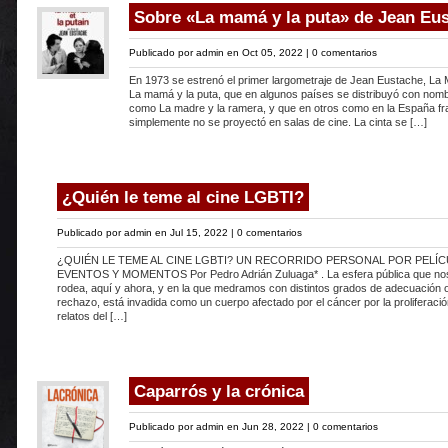
Sobre «La mamá y la puta» de Jean Eu
Publicado por
admin
en Oct 05, 2022 |
0 comentarios
En 1973 se estrenó el primer largometraje de Jean Eustache, La 
La mamá y la puta, que en algunos países se distribuyó con no
como La madre y la ramera, y que en otros como en la España fr
simplemente no se proyectó en salas de cine. La cinta se […]
¿Quién le teme al cine LGBTI?
Publicado por
admin
en Jul 15, 2022 |
0 comentarios
¿QUIÉN LE TEME AL CINE LGBTI? UN RECORRIDO PERSONAL POR PELÍC
EVENTOS Y MOMENTOS Por Pedro Adrián Zuluaga* . La esfera pública que no
rodea, aquí y ahora, y en la que medramos con distintos grados de adecuación 
rechazo, está invadida como un cuerpo afectado por el cáncer por la proliferaci
relatos del […]
Caparrós y la crónica
Publicado por
admin
en Jun 28, 2022 |
0 comentarios