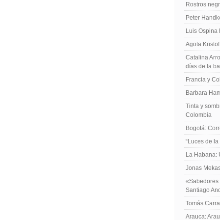
Rostros negr
Peter Handk
Luis Ospina
Agota Kristo
Catalina Arro
días de la b
Francia y Co
Barbara Ham
Tinta y sombr
Colombia
Bogotá: Corr
“Luces de la
La Habana: 
Jonas Mekas:
«Sabedores d
Santiago An
Tomás Carras
Arauca: Arau