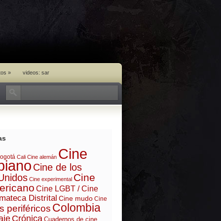
tos
»
videos: sar
as
Cine
ogotá
Cali
Cine alemán
biano
Cine de los
Cine
Unidos
Cine experimental
ericano
Cine LGBT / Cine
mateca Distrital
Cine mudo
Cine
Colombia
s periféricos
aje
Crónica
Cuadernos de cine