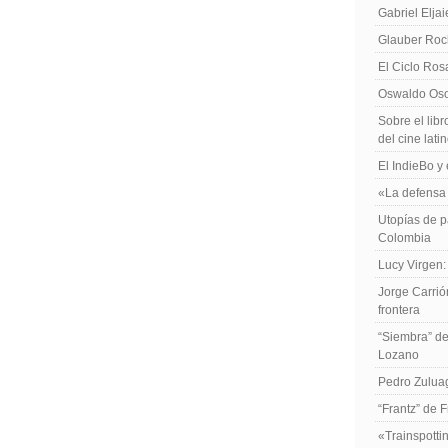
Gabriel Elja
Glauber Roch
El Ciclo Ros
Oswaldo Osor
Sobre el libr
del cine lat
El IndieBo y 
«La defensa 
Utopías de p
Colombia
Lucy Virgen:
Jorge Carrió
frontera
“Siembra” de
Lozano
Pedro Zuluag
“Frantz” de 
«Trainspotti