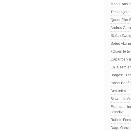
Mark Cousins
Tres mujeres
Queer Film 
Andrés Caiced
Stefan Zweig
Sobre «La m
¿Quién le te
Caparrós y l
En la serpie
Borges: El es
Isabel Bohó
Dos reflexio
Sławomir Mro
Escrituras in
colectivo
Rubem Fonse
Dago García,