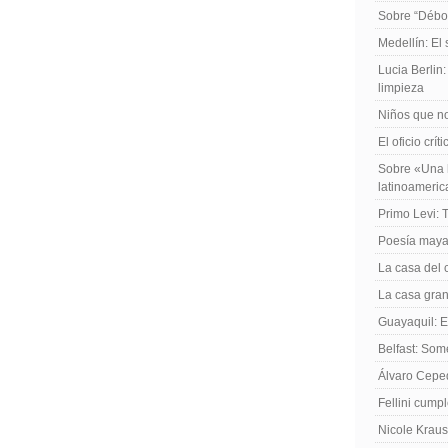
Sobre “Débo
Medellín: El
Lucia Berlin
limpieza
Niños que no
El oficio crít
Sobre «Una h
latinoameri
Primo Levi: 
Poesía maya
La casa del 
La casa gran
Guayaquil: El
Belfast: Som
Álvaro Cepe
Fellini cump
Nicole Kraus