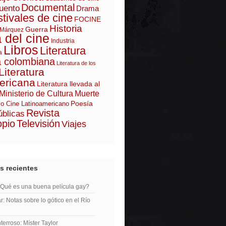
Documental
uento
Drama
tivales de cine
FOCINE
Historia
Guerra
 Márquez
a del cine
Industria
Libros
Literatura
a
a colombiana
Literatura de los
Literatura
ericana
Literatura llevada al
Ministerio de Cultura
Muerte
Poesía
o Cine Latinoamericano
Revista
úblicas
opio
Televisión
Viajes
s recientes
¿Qué es una buena película gay?
r: Notas sobre lo gótico en el Río
erroso: Míster Taylor