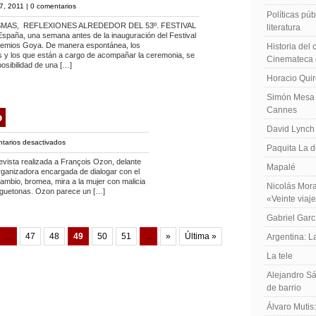
7, 2011 |
0 comentarios
Políticas públ
MAS, REFLEXIONES ALREDEDOR DEL 53º. FESTIVAL
literatura
aña, una semana antes de la inauguración del Festival
 premios Goya. De manera espontánea, los
Historia del
s y los que están a cargo de acompañar la ceremonia, se
Cinemateca 
posibilidad de una […]
Horacio Qui
Simón Mesa 
Cannes
o
David Lynch
en
tarios desactivados
Paquita La d
François
ista realizada a François Ozon, delante
Mapalé
Ozon
organizadora encargada de dialogar con el
en
ambio, bromea, mira a la mujer con malicia
Nicolás Mora
juguetonas. Ozon parece un […]
Toronto
«Veinte viaj
Gabriel Garc
...
47
48
49
50
51
...
»
Última »
Argentina: 
La tele
Alejandro Sá
de barrio
Álvaro Mutis