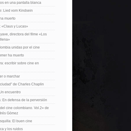
os en una pantalla blanca
e: Lied vom Kindsein
 ha muerto
f: «Claus y Lucas»
yave, directora del filme «Los
allena»
lombia unidas por el cine
mer ha muerto
a: escribir sobre cine en
er o marchar
 ciudad” de Charles Chaplin
Un encuentro
 En defensa de la perversión
el cine colombiano. Vol.2» de
drés Gómez
quilla: El buen cine
ca y los ruidos