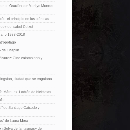
enal: Oración por Marilyn Monroe
ós: el principio en las crónicas
op» de Isabel Coixet
iano 1988-2018
ntropófago
» de Chaplin
 Álvarez: Cine colombiano y
Kingston, ciudad que se engalana
ía Márquez: Ladrón de bicicletas.
fio
cal” de Santiago Caicedo y
ús” de Laura Mora
ro «Selva de fantasmas» de