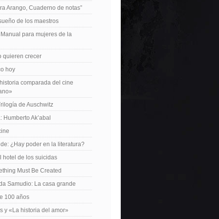
ra Arango, Cuaderno de notas”
 sueño de los maestros
: Manual para mujeres de la
 quieren crecer
ico hoy
istoria comparada del cine
cano»
Trilogía de Auschwitz
: Humberto Ak’abal
cine
de: ¿Hay poder en la literatura?
 hotel de los suicidas
ething Must Be Created
da Samudio: La casa grande
le 100 años
s y «La historia del amor»