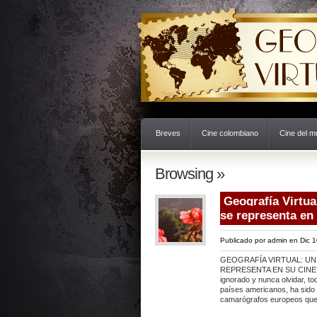
Breves
Cine colombiano
Cine del 
Browsing »
Geografía Virtua
se representa en
Publicado por
admin
en Dic 1
GEOGRAFÍA VIRTUAL: U
REPRESENTA EN SU CINE* F
ignorado y nunca olvidar, t
países americanos, ha sido 
camarógrafos europeos que 