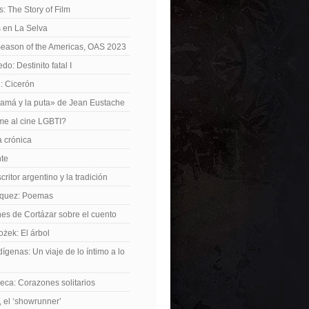
: The Story of Film
 en La Selva
Season of the Americas, OAS 2023
o: Destinito fatal I
: Cicerón
amá y la puta» de Jean Eustache
me al cine LGBTI?
a crónica
nte
critor argentino y la tradición
rquez: Poemas
nes de Cortázar sobre el cuento
żek: El árbol
dígenas: Un viaje de lo íntimo a lo
ca: Corazones solitarios
 el ‘showrunner’