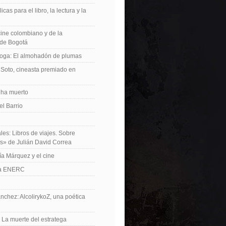
icas para el libro, la lectura y la
 cine colombiano y de la
de Bogotá
roga: El almohadón de plumas
Soto, cineasta premiado en
 ha muerto
el Barrio
les: Libros de viajes. Sobre
es» de Julián David Correa
ía Márquez y el cine
La ENERC
nchez: AlcolirykoZ, una poética
: La muerte del estratega