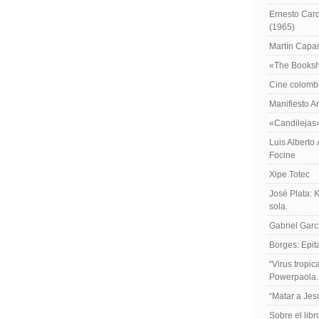
Ernesto Card
(1965)
Martín Caparr
«The Booksh
Cine colomb
Manifiesto A
«Candilejas
Luis Alberto
Focine
Xipe Totec
José Plata: 
sola.
Gabriel Garc
Borges: Epita
“Virus tropi
Powerpaola.
“Matar a Jes
Sobre el lib