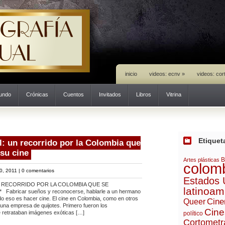
inicio
videos: ecnv
»
videos: cor
mundo
Crónicas
Cuentos
Invitados
Libros
Vitrina
Etiquet
l: un recorrido por la Colombia que
 su cine
B
Artes plásticas
colom
0, 2011 |
0 comentarios
Estados 
N RECORRIDO POR LA COLOMBIA QUE SE
latinoam
abricar sueños y reconocerse, hablarle a un hermano
odo eso es hacer cine. El cine en Colombia, como en otros
Cine
Queer
una empresa de quijotes. Primero fueron los
Cine
retrataban imágenes exóticas […]
político
Cortometr