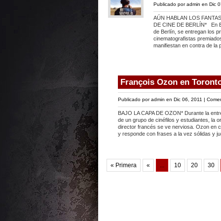
Publicado por
admin
en Dic 0
AÚN HABLAN LOS FANTAS
DE CINE DE BERLÍN* En Esp
de Berlín, se entregan los
cinematografistas premiado
manifiestan en contra de la 
François Ozon en Toront
Publicado por
admin
en Dic 06, 2011 |
Comen
BAJO LA CAPA DE OZON* Durante la entrev
de un grupo de cinéfilos y estudiantes, la 
director francés se ve nerviosa. Ozon en c
y responde con frases a la vez sólidas y 
« Primera
«
...
10
20
30