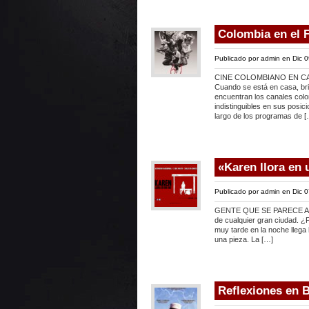
Colombia en el 
Publicado por
admin
en Dic 0
CINE COLOMBIANO EN C
Cuando se está en casa, bri
encuentran los canales colo
indistinguibles en sus posic
largo de los programas de [
«Karen llora en 
Publicado por
admin
en Dic 0
GENTE QUE SE PARECE A LA
de cualquier gran ciudad. ¿
muy tarde en la noche llega 
una pieza. La […]
Reflexiones en B