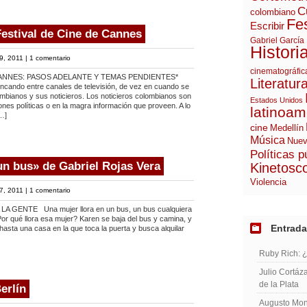
C
colombiano
Fes
Escribir
Festival de Cine de Cannes
Gabriel García
Histori
9, 2011 |
1 comentario
cinematográfic
ANNES: PASOS ADELANTE Y TEMAS PENDIENTES*
Literatur
ncando entre canales de televisión, de vez en cuando se
mbianos y sus noticieros. Los noticieros colombianos son
Estados Unidos
iones políticas o en la magra información que proveen. A lo
latinoam
…]
cine
Medellín
Música
Nuev
Políticas p
un bus» de Gabriel Rojas Vera
Kinetosc
Violencia
7, 2011 |
1 comentario
 GENTE Una mujer llora en un bus, un bus cualquiera
Por qué llora esa mujer? Karen se baja del bus y camina, y
Entrada
hasta una casa en la que toca la puerta y busca alquilar
Ruby Rich: 
Julio Cortáza
de la Plata
erlín
Augusto Mont