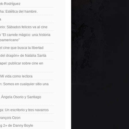
iek-Rodríguez
a: Estética del hambre.
a
io: Sábados felices va al cine
o “El carrete mágico: una historia
inoamericano”
el cine que busca la libertad
del dragón» de Natalia Santa
apel: publicar sobre cine en
 Mi vida como lectora
n: Somos en cualquier sitio una
 Ángela Osorio y Santiago
a: Un escritorio y tres navarros
François Ozon
ng 2» de Danny Boyle